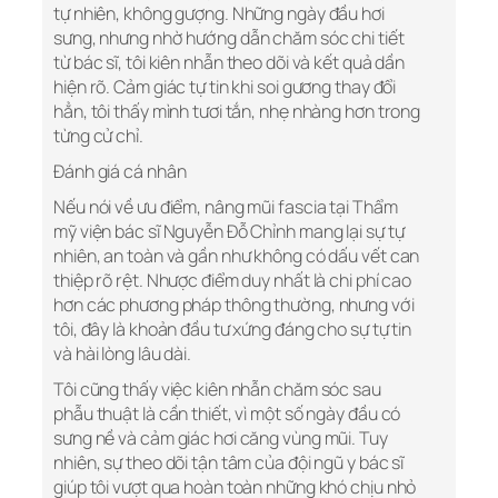
tự nhiên, không gượng. Những ngày đầu hơi
sưng, nhưng nhờ hướng dẫn chăm sóc chi tiết
từ bác sĩ, tôi kiên nhẫn theo dõi và kết quả dần
hiện rõ. Cảm giác tự tin khi soi gương thay đổi
hẳn, tôi thấy mình tươi tắn, nhẹ nhàng hơn trong
từng cử chỉ.
Đánh giá cá nhân
Nếu nói về ưu điểm, nâng mũi fascia tại Thẩm
mỹ viện bác sĩ Nguyễn Đỗ Chỉnh mang lại sự tự
nhiên, an toàn và gần như không có dấu vết can
thiệp rõ rệt. Nhược điểm duy nhất là chi phí cao
hơn các phương pháp thông thường, nhưng với
tôi, đây là khoản đầu tư xứng đáng cho sự tự tin
và hài lòng lâu dài.
Tôi cũng thấy việc kiên nhẫn chăm sóc sau
phẫu thuật là cần thiết, vì một số ngày đầu có
sưng nề và cảm giác hơi căng vùng mũi. Tuy
nhiên, sự theo dõi tận tâm của đội ngũ y bác sĩ
giúp tôi vượt qua hoàn toàn những khó chịu nhỏ