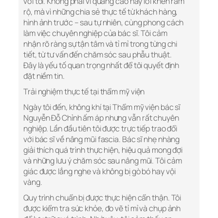
với tôi. Không phải vì quảng cáo hay lời khen rầm
rộ, mà vì những chia sẻ thực tế từ khách hàng,
hình ảnh trước – sau tự nhiên, cùng phong cách
làm việc chuyên nghiệp của bác sĩ. Tôi cảm
nhận rõ ràng sự tận tâm và tỉ mỉ trong từng chi
tiết, từ tư vấn đến chăm sóc sau phẫu thuật.
Đây là yếu tố quan trọng nhất để tôi quyết định
đặt niềm tin.
Trải nghiệm thực tế tại thẩm mỹ viện
Ngày tôi đến, không khí tại Thẩm mỹ viện bác sĩ
Nguyễn Đỗ Chỉnh ấm áp nhưng vẫn rất chuyên
nghiệp. Lần đầu tiên tôi được trực tiếp trao đổi
với bác sĩ về nâng mũi fascia. Bác sĩ nhẹ nhàng
giải thích quá trình thực hiện, hiệu quả mong đợi
và những lưu ý chăm sóc sau nâng mũi. Tôi cảm
giác được lắng nghe và không bị gò bó hay vội
vàng.
Quy trình chuẩn bị được thực hiện cẩn thận. Tôi
được kiểm tra sức khỏe, đo vẽ tỉ mỉ và chụp ảnh