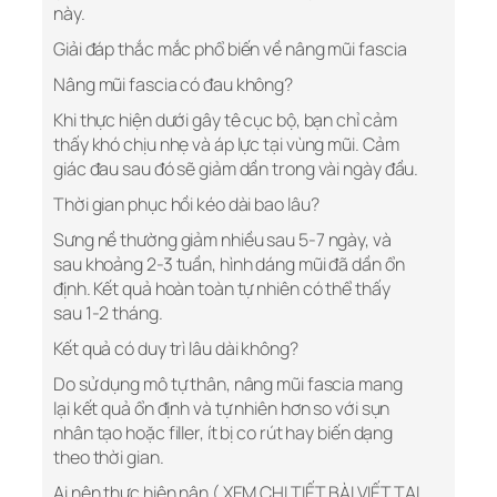
này.
Giải đáp thắc mắc phổ biến về nâng mũi fascia
Nâng mũi fascia có đau không?
Khi thực hiện dưới gây tê cục bộ, bạn chỉ cảm
thấy khó chịu nhẹ và áp lực tại vùng mũi. Cảm
giác đau sau đó sẽ giảm dần trong vài ngày đầu.
Thời gian phục hồi kéo dài bao lâu?
Sưng nề thường giảm nhiều sau 5-7 ngày, và
sau khoảng 2-3 tuần, hình dáng mũi đã dần ổn
định. Kết quả hoàn toàn tự nhiên có thể thấy
sau 1-2 tháng.
Kết quả có duy trì lâu dài không?
Do sử dụng mô tự thân, nâng mũi fascia mang
lại kết quả ổn định và tự nhiên hơn so với sụn
nhân tạo hoặc filler, ít bị co rút hay biến dạng
theo thời gian.
Ai nên thực hiện nân ( XEM CHI TIẾT BÀI VIẾT TẠI