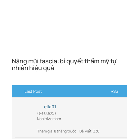
Nâng mũi fascia: bí quyết thẩm mỹ tự
nhiên hiệu quả
Last Post
RSS
ella01
(@ella01)
Noble Member
Tham gia: 8 tháng trước
Bài viết: 336