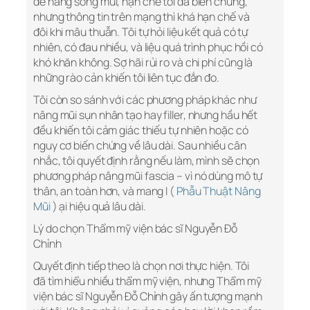
để nâng sống mũi, hạn chế tối đa biến chứng,
nhưng thông tin trên mạng thì khá hạn chế và
đôi khi mâu thuẫn. Tôi tự hỏi liệu kết quả có tự
nhiên, có đau nhiều, và liệu quá trình phục hồi có
khó khăn không. Sợ hãi rủi ro và chi phí cũng là
những rào cản khiến tôi liên tục đắn đo.
Tôi còn so sánh với các phương pháp khác như
nâng mũi sụn nhân tạo hay filler, nhưng hầu hết
đều khiến tôi cảm giác thiếu tự nhiên hoặc có
nguy cơ biến chứng về lâu dài. Sau nhiều cân
nhắc, tôi quyết định rằng nếu làm, mình sẽ chọn
phương pháp nâng mũi fascia – vì nó dùng mô tự
thân, an toàn hơn, và mang l (
Phẫu Thuật Nâng
Mũi
) ại hiệu quả lâu dài.
Lý do chọn Thẩm mỹ viện bác sĩ Nguyễn Đỗ
Chỉnh
Quyết định tiếp theo là chọn nơi thực hiện. Tôi
đã tìm hiểu nhiều thẩm mỹ viện, nhưng Thẩm mỹ
viện bác sĩ Nguyễn Đỗ Chỉnh gây ấn tượng mạnh