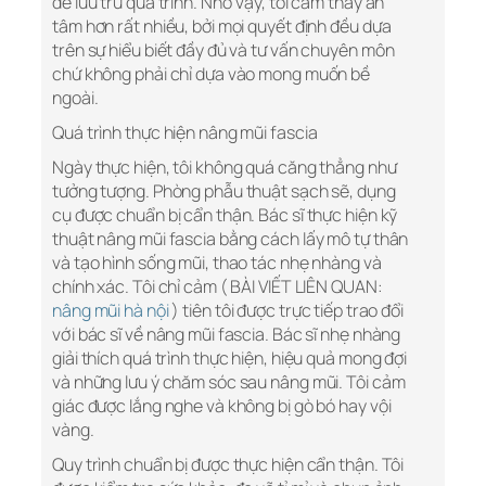
để lưu trữ quá trình. Nhờ vậy, tôi cảm thấy an
tâm hơn rất nhiều, bởi mọi quyết định đều dựa
trên sự hiểu biết đầy đủ và tư vấn chuyên môn
chứ không phải chỉ dựa vào mong muốn bề
ngoài.
Quá trình thực hiện nâng mũi fascia
Ngày thực hiện, tôi không quá căng thẳng như
tưởng tượng. Phòng phẫu thuật sạch sẽ, dụng
cụ được chuẩn bị cẩn thận. Bác sĩ thực hiện kỹ
thuật nâng mũi fascia bằng cách lấy mô tự thân
và tạo hình sống mũi, thao tác nhẹ nhàng và
chính xác. Tôi chỉ cảm ( BÀI VIẾT LIÊN QUAN:
nâng mũi hà nội
) tiên tôi được trực tiếp trao đổi
với bác sĩ về nâng mũi fascia. Bác sĩ nhẹ nhàng
giải thích quá trình thực hiện, hiệu quả mong đợi
và những lưu ý chăm sóc sau nâng mũi. Tôi cảm
giác được lắng nghe và không bị gò bó hay vội
vàng.
Quy trình chuẩn bị được thực hiện cẩn thận. Tôi