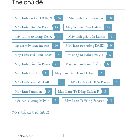
Thẻ chủ đề
Máy lạnh âm trần DAIKIN
24
Máy lạnh giấu trần nối ố
18
Máy lạnh giấu trần Daiki
18
Máy lạnh tủ đứng Daikin
15
máy lạnh treo tường DAIK
14
Máy lạnh giấu trần Daikin
11
lắp đặt máy lạnh âm trần
10
Máy lạnh treo tường DAIKI
9
Máy Lạnh Giấu Trần Toshi
8
thi công ống đồng máy lạ
8
Máy lạnh giấu trần Panas
6
Máy lạnh âm trần nối ống
6
Máy lạnh Toshiba
6
Máy Lạnh Âm Trần LG Inve
5
Máy Lạnh Âm Trần Daikin F
5
Máy Lạnh Giấu Trần Panaso
5
Máy lạnh Panasonic
5
Máy Lạnh Tủ Đứng Daikin F
5
diện tích sử dụng Máy lạ
5
Máy Lạnh Tủ Đứng Panason
5
Xem tất cả thẻ (902)
Chia sẻ: