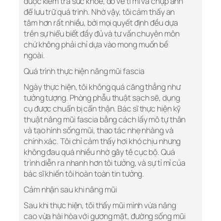
được kiểm tra sức khỏe, đo vẽ tỉ mỉ và chụp ảnh
để lưu trữ quá trình. Nhờ vậy, tôi cảm thấy an
tâm hơn rất nhiều, bởi mọi quyết định đều dựa
trên sự hiểu biết đầy đủ và tư vấn chuyên môn
chứ không phải chỉ dựa vào mong muốn bề
ngoài.
Quá trình thực hiện nâng mũi fascia
Ngày thực hiện, tôi không quá căng thẳng như
tưởng tượng. Phòng phẫu thuật sạch sẽ, dụng
cụ được chuẩn bị cẩn thận. Bác sĩ thực hiện kỹ
thuật nâng mũi fascia bằng cách lấy mô tự thân
và tạo hình sống mũi, thao tác nhẹ nhàng và
chính xác. Tôi chỉ cảm thấy hơi khó chịu nhưng
không đau quá nhiều nhờ gây tê cục bộ. Quá
trình diễn ra nhanh hơn tôi tưởng, và sự tỉ mỉ của
bác sĩ khiến tôi hoàn toàn tin tưởng.
Cảm nhận sau khi nâng mũi
Sau khi thực hiện, tôi thấy mũi mình vừa nâng
cao vừa hài hòa với gương mặt, đường sống mũi