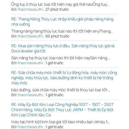
Ống tuy ô thủy lực loại tốt hiện nay giá thế nàoỐng tuy…
Bởi
thaontasieuthi
,
27 phút trước
RE: Thang Nâng Thủy Lực nhập khẩu giải pháp nâng hàng
nhà xưởng
Thang nâng hàng thủy lực loại nào thì tốt hiện anyThang…
Bởi
thaontasieuthi
,
60 phút trước
RE: Mua sàn nâng thủy lực ở đâu, Sàn nâng thủy lực giá rẻ,
Dock leveler giá tốt
Sàn nâng hạ thủy lực loại nào thì tốt hiện naySàn nâng …
Bởi
thaontasieuthi
,
1 giờ trước
RE: Sửa chữa máy móc thiết bị tự động hóa, máy móc công
nghiệp, máy thủy lực, bảo dưỡng định kỳ thiết bị hệ thống
máy móc
bảo dưỡng, sửa chữa máy móc thiết bị thủy lực loại tốt …
Bởi
thaontasieuthi
,
1 giờ trước
RE: Máy Ép Bột Kim Loại Công Nghiệp 100T – 150T – 250T
Chính Hãng, Máy Ép Bột Thủy Lực JWFM – Thiết Bị Ép Bột
Kim Loại Chính Xác Ca
máy tạo hình bột kim loại giá tốt bao nhiêu bạn ơimáy t…
Bởi
thaontasieuthi
,
1 giờ trước