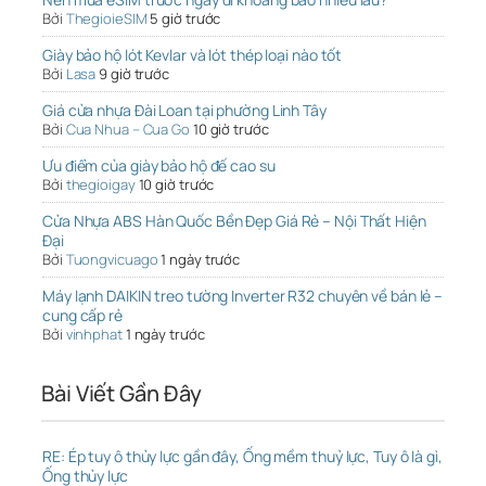
Bởi
ThegioieSIM
5 giờ trước
Giày bảo hộ lót Kevlar và lót thép loại nào tốt
Bởi
Lasa
9 giờ trước
Giá cửa nhựa Đài Loan tại phường Linh Tây
Bởi
Cua Nhua – Cua Go
10 giờ trước
Ưu điểm của giày bảo hộ đế cao su
Bởi
thegioigay
10 giờ trước
Cửa Nhựa ABS Hàn Quốc Bền Đẹp Giá Rẻ – Nội Thất Hiện
Đại
Bởi
Tuongvicuago
1 ngày trước
Máy lạnh DAIKIN treo tường Inverter R32 chuyên về bán lẻ –
cung cấp rẻ
Bởi
vinhphat
1 ngày trước
Bài Viết Gần Đây
RE: Ép tuy ô thủy lực gần đây, Ống mềm thuỷ lực, Tuy ô là gì,
Ống thủy lực