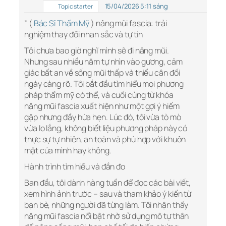
15/04/2026 5:11 sáng
Topic starter
” (
Bác Sĩ Thẩm Mỹ
) nâng mũi fascia: trải
nghiệm thay đổi nhan sắc và tự tin
Tôi chưa bao giờ nghĩ mình sẽ đi nâng mũi.
Nhưng sau nhiều năm tự nhìn vào gương, cảm
giác bất an về sống mũi thấp và thiếu cân đối
ngày càng rõ. Tôi bắt đầu tìm hiểu mọi phương
pháp thẩm mỹ có thể, và cuối cùng từ khóa
nâng mũi fascia xuất hiện như một gợi ý hiếm
gặp nhưng đầy hứa hẹn. Lúc đó, tôi vừa tò mò
vừa lo lắng, không biết liệu phương pháp này có
thực sự tự nhiên, an toàn và phù hợp với khuôn
mặt của mình hay không.
Hành trình tìm hiểu và đắn đo
Ban đầu, tôi dành hàng tuần để đọc các bài viết,
xem hình ảnh trước – sau và tham khảo ý kiến từ
bạn bè, những người đã từng làm. Tôi nhận thấy
nâng mũi fascia nổi bật nhờ sử dụng mô tự thân