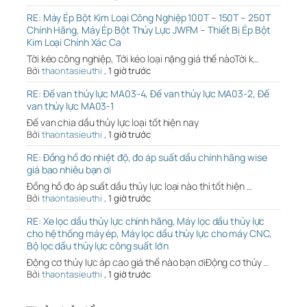
RE: Máy Ép Bột Kim Loại Công Nghiệp 100T – 150T – 250T
Chính Hãng, Máy Ép Bột Thủy Lực JWFM – Thiết Bị Ép Bột
Kim Loại Chính Xác Ca
Tời kéo công nghiệp, Tới kéo loại nặng giá thế nàoTời k…
Bởi
thaontasieuthi
,
1 giờ trước
RE: Đế van thủy lực MA03-4, Đế van thủy lực MA03-2, Đế
van thủy lực MA03-1
Đế van chia dầu thủy lực loại tốt hiện nay
Bởi
thaontasieuthi
,
1 giờ trước
RE: Đồng hồ đo nhiệt độ, đo áp suất dầu chính hãng wise
giá bao nhiêu bạn ơi
Đồng hồ đo áp suất dầu thủy lực loại nào thì tốt hiện …
Bởi
thaontasieuthi
,
1 giờ trước
RE: Xe lọc dầu thủy lực chính hãng, Máy lọc dầu thủy lực
cho hệ thống máy ép, Máy lọc dầu thủy lực cho máy CNC,
Bộ lọc dầu thủy lực công suất lớn
Động cơ thủy lực áp cao giá thế nào bạn ơiĐộng cơ thủy …
Bởi
thaontasieuthi
,
1 giờ trước