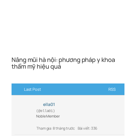
Nâng mũi hà nội: phương pháp y khoa
thẩm mỹ hiệu quả
Last Post
RSS
ella01
(@ella01)
Noble Member
Tham gia: 8 tháng trước
Bài viết: 336