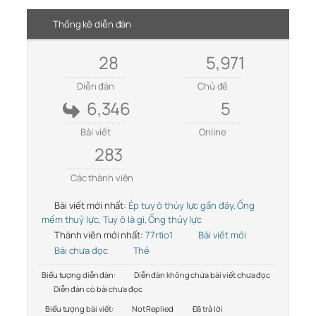
Thống kê diễn đàn
28
5,971
Diễn đàn
Chủ đề
6,346
5
Bài viết
Online
283
Các thành viên
Bài viết mới nhất:
Ép tuy ô thủy lực gần đây, Ống
mềm thuỷ lực, Tuy ô là gì, Ống thủy lực
Thành viên mới nhất:
77rtio1
Bài viết mới
Bài chưa đọc
Thẻ
Biểu tượng diễn đàn:
Diễn đàn không chứa bài viết chưa đọc
Diễn đàn có bài chưa đọc
Biểu tượng bài viết:
Not Replied
Đã trả lời