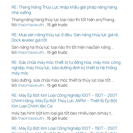
RE: Thang Nâng Thủy Lực nhập khẩu giải pháp nâng hàng
nhà xưởng
Thang nâng hàng thủy lực loại nào thì tốt hiện anyThang…
Bởi
thaontasieuthi
,
15 giờ trước
RE: Mua sàn nâng thủy lực ở đâu, Sàn nâng thủy lực giá rẻ,
Dock leveler giá tốt
Sàn nâng hạ thủy lực loại nào thì tốt hiện naySàn nâng …
Bởi
thaontasieuthi
,
15 giờ trước
RE: Sửa chữa máy móc thiết bị tự động hóa, máy móc công
nghiệp, máy thủy lực, bảo dưỡng định kỳ thiết bị hệ thống
máy móc
bảo dưỡng, sửa chữa máy móc thiết bị thủy lực loại tốt …
Bởi
thaontasieuthi
,
15 giờ trước
RE: Máy Ép Bột Kim Loại Công Nghiệp 100T – 150T – 250T
Chính Hãng, Máy Ép Bột Thủy Lực JWFM – Thiết Bị Ép Bột
Kim Loại Chính Xác Ca
máy tạo hình bột kim loại giá tốt bao nhiêu bạn ơimáy t…
Bởi
thaontasieuthi
,
15 giờ trước
RE: Máy Ép Bột Kim Loại Công Nghiệp 100T – 150T – 250T