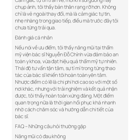
Cảm giác tự tin tràn về, mỗi khi soi gương hay
chụp ảnh, tôi thấy bản thân rạng rỡ hơn. Không
chỉ là vẻ ngoài thay đổi, mà là cảm giác tự tin,
nhẹ nhàng trong giao tiếp, điều mà trước đây tôi
chưa từng trải qua.
Đánh giá cá nhân
Nếu nói về ưu điểm, tôi thấy nâng mũi tại thẩm
mỹ viện bác sĩ Nguyễn Đỗ Chỉnh vừa đảm bảo an
toàn y khoa, vừa đạt hiệu quả thẩm mỹ tự nhiên.
Thái độ tư vấn tận tâm, sự tỉ mỉ trong từng thao
tác của bác sĩ khiến tôi hoàn toàn yên tâm.
Nhược điểm có lẽ là chi phí hơi cao so với một số
nơi khác, nhưng với trải nghiệm và kết quả nhận
được, tôi thấy hoàn toàn xứng đáng. Một điểm
quan trọng nữa là thời gian hồi phục khá nhanh
nhờ cách chăm sóc và hướng dẫn chi tiết của
bác sĩ.
FAQ – Những câu hỏi thường gặp
Nâng mũi có đau không