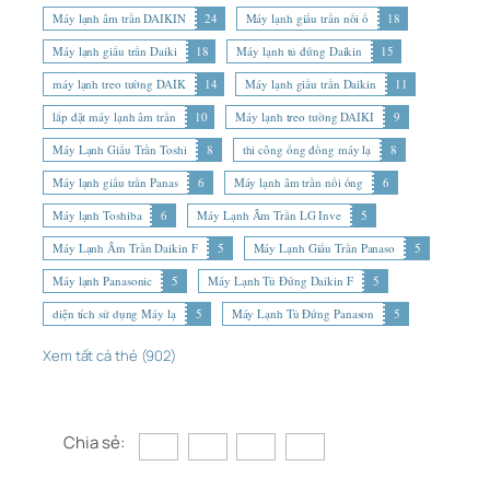
Máy lạnh âm trần DAIKIN
24
Máy lạnh giấu trần nối ố
18
Máy lạnh giấu trần Daiki
18
Máy lạnh tủ đứng Daikin
15
máy lạnh treo tường DAIK
14
Máy lạnh giấu trần Daikin
11
lắp đặt máy lạnh âm trần
10
Máy lạnh treo tường DAIKI
9
Máy Lạnh Giấu Trần Toshi
8
thi công ống đồng máy lạ
8
Máy lạnh giấu trần Panas
6
Máy lạnh âm trần nối ống
6
Máy lạnh Toshiba
6
Máy Lạnh Âm Trần LG Inve
5
Máy Lạnh Âm Trần Daikin F
5
Máy Lạnh Giấu Trần Panaso
5
Máy lạnh Panasonic
5
Máy Lạnh Tủ Đứng Daikin F
5
diện tích sử dụng Máy lạ
5
Máy Lạnh Tủ Đứng Panason
5
Xem tất cả thẻ (902)
Chia sẻ: