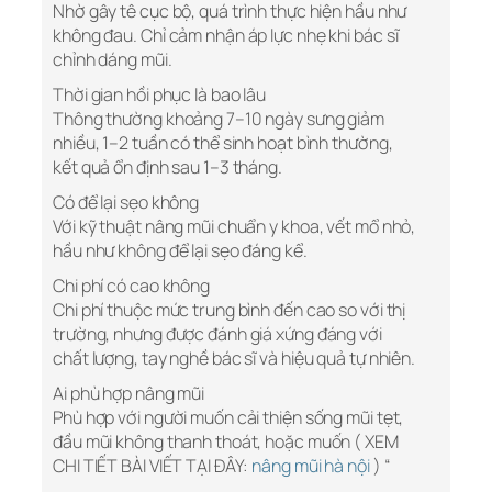
Nhờ gây tê cục bộ, quá trình thực hiện hầu như
không đau. Chỉ cảm nhận áp lực nhẹ khi bác sĩ
chỉnh dáng mũi.
Thời gian hồi phục là bao lâu
Thông thường khoảng 7–10 ngày sưng giảm
nhiều, 1–2 tuần có thể sinh hoạt bình thường,
kết quả ổn định sau 1–3 tháng.
Có để lại sẹo không
Với kỹ thuật nâng mũi chuẩn y khoa, vết mổ nhỏ,
hầu như không để lại sẹo đáng kể.
Chi phí có cao không
Chi phí thuộc mức trung bình đến cao so với thị
trường, nhưng được đánh giá xứng đáng với
chất lượng, tay nghề bác sĩ và hiệu quả tự nhiên.
Ai phù hợp nâng mũi
Phù hợp với người muốn cải thiện sống mũi tẹt,
đầu mũi không thanh thoát, hoặc muốn ( XEM
CHI TIẾT BÀI VIẾT TẠI ĐÂY:
nâng mũi hà nội
) “