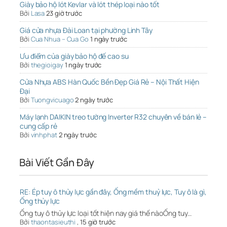
Giày bảo hộ lót Kevlar và lót thép loại nào tốt
Bởi
Lasa
23 giờ trước
Giá cửa nhựa Đài Loan tại phường Linh Tây
Bởi
Cua Nhua – Cua Go
1 ngày trước
Ưu điểm của giày bảo hộ đế cao su
Bởi
thegioigay
1 ngày trước
Cửa Nhựa ABS Hàn Quốc Bền Đẹp Giá Rẻ – Nội Thất Hiện
Đại
Bởi
Tuongvicuago
2 ngày trước
Máy lạnh DAIKIN treo tường Inverter R32 chuyên về bán lẻ –
cung cấp rẻ
Bởi
vinhphat
2 ngày trước
Bài Viết Gần Đây
RE: Ép tuy ô thủy lực gần đây, Ống mềm thuỷ lực, Tuy ô là gì,
Ống thủy lực
Ống tuy ô thủy lực loại tốt hiện nay giá thế nàoỐng tuy…
Bởi
thaontasieuthi
,
15 giờ trước