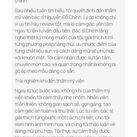
chỉnh
Sau nhiều tuần tìm hiểu, tôi quyết định đến thẩm
mỹ viện bác sĩ Nguyễn Đỗ Chỉnh. Lý do không chỉ
vì uy tín hay review tốt, mà là cảm giác yên tâm
ngay từ lần tư vấn đầu tiên. Bác sĩ Chỉnh lắng
nghe thật kỹ mong muốn của tôi, giải thích tỉ mỉ
từng phương pháp nâng mũi, ưu nhược điểm của
từng chất liệu sụn và cách dáng mũi sẽ phù hợp
với khuôn mặt. Tôi cảm nhận được sự tận tâm,
chuyên môn cao, và quan trọng nhất là không bị
gò ép theo mẫu dáng có sẵn.
Trải nghiệm khi đến thẩm mỹ viện
Ngay từ lúc bước vào, không khí của thẩm mỹ
viện khiến tôi cảm thấy nhẹ nhõm. Nhân viên
thân thiện, không gian sạch sẽ, gọn gàng, tạo
cảm giác an toàn và thư thái. Lúc tư vấn, bác sĩ
giải thích từng bước một cách chi tiết, cho tôi
xem hình ảnh minh họa, và cùng tôi thảo luận về
dáng mũi phù hợp. Tôi thực sự cảm thấy được