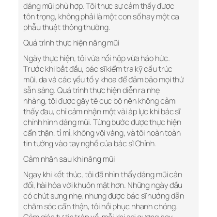
dáng mũi phù hợp. Tôi thực sự cảm thấy được
tôn trọng, không phải là một con số hay một ca
phẫu thuật thông thường.
Quá trình thực hiện nâng mũi
Ngày thực hiện, tôi vừa hồi hộp vừa háo hức.
Trước khi bắt đầu, bác sĩ kiểm tra kỹ cấu trúc
mũi, da và các yếu tố y khoa để đảm bảo mọi thứ
sẵn sàng. Quá trình thực hiện diễn ra nhẹ
nhàng, tôi được gây tê cục bộ nên không cảm
thấy đau, chỉ cảm nhận một vài áp lực khi bác sĩ
chỉnh hình dáng mũi. Từng bước được thực hiện
cẩn thận, tỉ mỉ, không vội vàng, và tôi hoàn toàn
tin tưởng vào tay nghề của bác sĩ Chỉnh.
Cảm nhận sau khi nâng mũi
Ngay khi kết thúc, tôi đã nhìn thấy dáng mũi cân
đối, hài hòa với khuôn mặt hơn. Những ngày đầu
có chút sưng nhẹ, nhưng được bác sĩ hướng dẫn
chăm sóc cẩn thận, tôi hồi phục nhanh chóng.