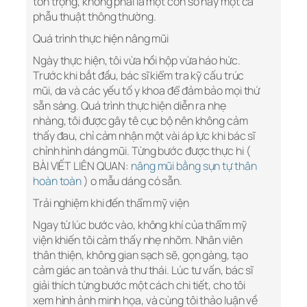
tôn trọng, không phải là một con số hay một ca
phẫu thuật thông thường.
Quá trình thực hiện nâng mũi
Ngày thực hiện, tôi vừa hồi hộp vừa háo hức.
Trước khi bắt đầu, bác sĩ kiểm tra kỹ cấu trúc
mũi, da và các yếu tố y khoa để đảm bảo mọi thứ
sẵn sàng. Quá trình thực hiện diễn ra nhẹ
nhàng, tôi được gây tê cục bộ nên không cảm
thấy đau, chỉ cảm nhận một vài áp lực khi bác sĩ
chỉnh hình dáng mũi. Từng bước được thực hi (
BÀI VIẾT LIÊN QUAN:
nâng mũi bằng sụn tự thân
hoàn toàn
) o mẫu dáng có sẵn.
Trải nghiệm khi đến thẩm mỹ viện
Ngay từ lúc bước vào, không khí của thẩm mỹ
viện khiến tôi cảm thấy nhẹ nhõm. Nhân viên
thân thiện, không gian sạch sẽ, gọn gàng, tạo
cảm giác an toàn và thư thái. Lúc tư vấn, bác sĩ
giải thích từng bước một cách chi tiết, cho tôi
xem hình ảnh minh họa, và cùng tôi thảo luận về