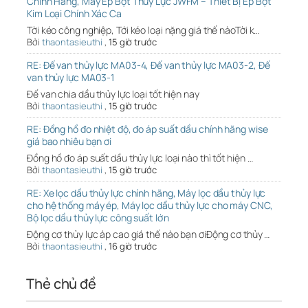
Chính Hãng, Máy Ép Bột Thủy Lực JWFM – Thiết Bị Ép Bột
Kim Loại Chính Xác Ca
Tời kéo công nghiệp, Tới kéo loại nặng giá thế nàoTời k…
Bởi
thaontasieuthi
,
15 giờ trước
RE: Đế van thủy lực MA03-4, Đế van thủy lực MA03-2, Đế
van thủy lực MA03-1
Đế van chia dầu thủy lực loại tốt hiện nay
Bởi
thaontasieuthi
,
15 giờ trước
RE: Đồng hồ đo nhiệt độ, đo áp suất dầu chính hãng wise
giá bao nhiêu bạn ơi
Đồng hồ đo áp suất dầu thủy lực loại nào thì tốt hiện …
Bởi
thaontasieuthi
,
15 giờ trước
RE: Xe lọc dầu thủy lực chính hãng, Máy lọc dầu thủy lực
cho hệ thống máy ép, Máy lọc dầu thủy lực cho máy CNC,
Bộ lọc dầu thủy lực công suất lớn
Động cơ thủy lực áp cao giá thế nào bạn ơiĐộng cơ thủy …
Bởi
thaontasieuthi
,
16 giờ trước
Thẻ chủ đề