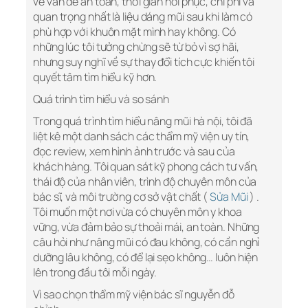
về vấn đề an toàn, thời gian hồi phục, chi phí và
quan trọng nhất là liệu dáng mũi sau khi làm có
phù hợp với khuôn mặt mình hay không. Có
những lúc tôi tưởng chừng sẽ từ bỏ vì sợ hãi,
nhưng suy nghĩ về sự thay đổi tích cực khiến tôi
quyết tâm tìm hiểu kỹ hơn.
Quá trình tìm hiểu và so sánh
Trong quá trình tìm hiểu nâng mũi hà nội, tôi đã
liệt kê một danh sách các thẩm mỹ viện uy tín,
đọc review, xem hình ảnh trước và sau của
khách hàng. Tôi quan sát kỹ phong cách tư vấn,
thái độ của nhân viên, trình độ chuyên môn của
bác sĩ, và môi trường cơ sở vật chất (
Sửa Mũi
) .
Tôi muốn một nơi vừa có chuyên môn y khoa
vững, vừa đảm bảo sự thoải mái, an toàn. Những
câu hỏi như nâng mũi có đau không, có cần nghỉ
dưỡng lâu không, có để lại sẹo không… luôn hiện
lên trong đầu tôi mỗi ngày.
Vì sao chọn thẩm mỹ viện bác sĩ nguyễn đỗ