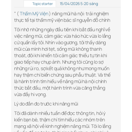
15/04/2026 5:20 sáng
Topic starter
” (
Thẩm Mỹ Viện
) nâng mũi hà nội: trải nghiệm
thực tế tại thẩm mỹ viện bác sĩ nguyễn đỗ chỉnh
Tôi nhớ những ngày đầu tiên khi bắt đầu nghĩ về
việc nâng mũi, cảm giác vừa háo hức vừa lo lắng
cứ quấn lấy tôi. Nhìn vào gương, tôi thấy dáng
mũi của mình hơi tẹt, sống mũi không thanh
thoát, đôi khi khiến tôi cảm giác thiếu tự tin khi
giao tiếp hay chụp ảnh. Nhưng tôi cũng lo sợ
những rủi ro, sợ kết quả không như mong muốn
hay thậm chí biến chứng sau phẫu thuật. Và thế
là hành trình tìm hiểu về nâng mũi hà nội chính
thức bắt đầu, một hành trình vừa căng thẳng
vừa đầy hi vọng.
Lý do đắn đo trước khi nâng mũi
Tôi đã dành nhiều tuần để đọc thông tin, hỏi ý
kiến bạn bè, thậm chí tìm hiểu các nhóm trên
mạng xã hội về kinh nghiệm nâng mũi. Tôi lo lắng