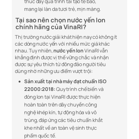
thúc đẩy quá trình tái tạo tế bào,
mang lại làn da tươi trẻ, mịn màng.
Tại sao nên chọn nước yến lon
chính hãng của VinaRI?
Thị trường nước giải khát hiện nay có không ít
các dòng nước yến với nhiều mức giá khác
nhau. Tuy nhiên,
nước yến lon
VinaRI vẫn
khẳng định được vị thế vững chắc và nhận
được sự yêu thích từ đông đảo người tiêu
dùng nhờ những ưu điểm vượt trội:
Sản xuất tại nhà máy đạt chuẩn ISO
22000:2018:
Quy trình chế biến và
đóng lon tại VinaRI được thực hiện
hoàn toàn trên dây chuyền công
nghệ khép kín, tự động hóa và vô
trùng, đáp ứng các tiêu chuẩn khắt
khe nhất về an toàn vệ sinh thực
phẩm quốc tế.