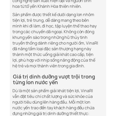
công nghệ sản xuất hiện đại và nguồn tinh
hoa từ tổ yến Khánh Hòa thiên nhiên.
Sản phẩm được thiết kế dưới dạng lon nhôm
tiện lợi, trẻ trung, dễ dàng mang theo bên
mình khi đi làm, đi học, tập luyện thể thao hay
trong các chuyến dã ngoại. Không còn đóng
khung yến sào trong những hũ thủy tinh
truyền thống dành riêng cho người ốm, VinaRI
đã nâng tầm loại đặc sản thượng hạng này
thành một thức uống giải khát cao cấp, tiện
lợi, phù hợp với nhịp sống năng động của thế
hệ trẻ và mọi thành viên trong gia đình.
Giá trị dinh dưỡng vượt trội trong
từng lon nước yến
Dù là một sản phẩm giải khát tiện lợi, VinaRI
vẫn đặt tiêu chí chất lượng và sức khỏe của
người tiêu dùng lên hàng đầu. Mỗi một lon
nước yến trao đến tay khách hàng đều chứa
đựng những giá trị dinh dưỡng thiết thực: