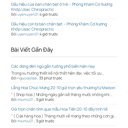
Dấu hiệu của bàn chân bẹt ở trẻ – Phòng Khám Cơ Xương
Khớp Usac Chiropractic
Bởi
uyenuyen01
4 giờ trước
Dấu hiệu con bị bàn chân bẹt – Phòng Khám Cơ Xương
Khớp Usac Chiropractic
Bởi
uyenuyen01
4 giờ trước
Bài Viết Gần Đây
Các dòng đèn ngủ gắn tường phổ biến hiện nay
Trong xu hướng thiết kế nội thất hiện đại, việc tối ưu …
Bởi
nguoiaylaai
,
33 phút trước
Lẵng Hoa Chúc Mừng 20-10 gửi trọn yêu thương từ Maison
" ( Shop hoa ) Những ngày gần kề tháng mười, không khí …
Bởi
miumiu01
,
3 giờ trước
Gói trọn chân tình qua mẫu Hoa Tiền 20-10 đầy tinh tế
" ( Cửa hàng hoa ) Tháng mười về mang theo những cơn gi…
Bởi
miumiu01
,
3 giờ trước