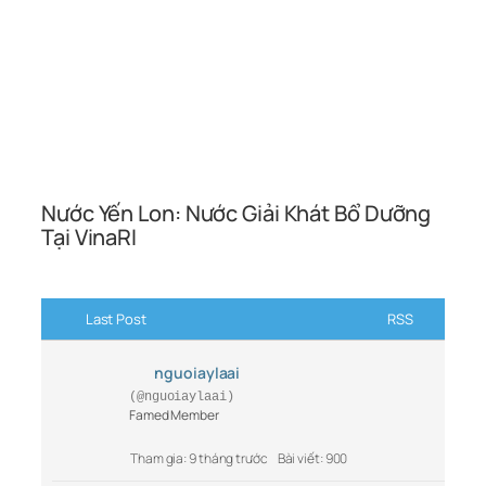
Nước Yến Lon: Nước Giải Khát Bổ Dưỡng
Tại VinaRI
Last Post
RSS
nguoiaylaai
(@nguoiaylaai)
Famed Member
Tham gia: 9 tháng trước
Bài viết: 900