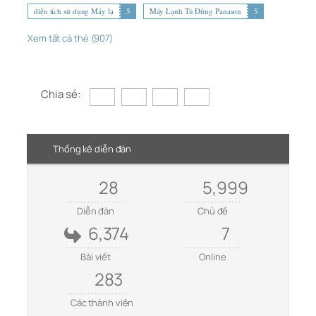
diện tích sử dụng Máy lạ
5
Máy Lạnh Tủ Đứng Panason
5
Xem tất cả thẻ (907)
Chia sẻ:
Thống kê diễn đàn
28
5,999
Diễn đàn
Chủ đề
6,374
7
Bài viết
Online
283
Các thành viên