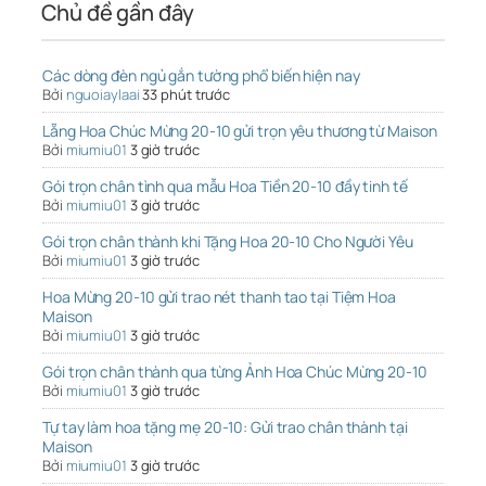
Chủ đề gần đây
Các dòng đèn ngủ gắn tường phổ biến hiện nay
Bởi
nguoiaylaai
33 phút trước
Lẵng Hoa Chúc Mừng 20-10 gửi trọn yêu thương từ Maison
Bởi
miumiu01
3 giờ trước
Gói trọn chân tình qua mẫu Hoa Tiền 20-10 đầy tinh tế
Bởi
miumiu01
3 giờ trước
Gói trọn chân thành khi Tặng Hoa 20-10 Cho Người Yêu
Bởi
miumiu01
3 giờ trước
Hoa Mừng 20-10 gửi trao nét thanh tao tại Tiệm Hoa
Maison
Bởi
miumiu01
3 giờ trước
Gói trọn chân thành qua từng Ảnh Hoa Chúc Mừng 20-10
Bởi
miumiu01
3 giờ trước
Tự tay làm hoa tặng mẹ 20-10: Gửi trao chân thành tại
Maison
Bởi
miumiu01
3 giờ trước