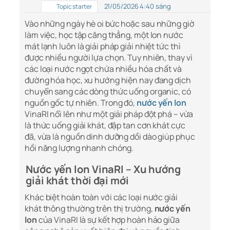
21/05/2026 4:40 sáng
Topic starter
Vào những ngày hè oi bức hoặc sau những giờ
làm việc, học tập căng thẳng, một lon nước
mát lạnh luôn là giải pháp giải nhiệt tức thì
được nhiều người lựa chọn. Tuy nhiên, thay vì
các loại nước ngọt chứa nhiều hóa chất và
đường hóa học, xu hướng hiện nay đang dịch
chuyển sang các dòng thức uống organic, có
nguồn gốc tự nhiên. Trong đó,
nước yến lon
VinaRI nổi lên như một giải pháp đột phá – vừa
là thức uống giải khát, đập tan cơn khát cực
đã, vừa là nguồn dinh dưỡng dồi dào giúp phục
hồi năng lượng nhanh chóng.
Nước yến lon VinaRI – Xu hướng
giải khát thời đại mới
Khác biệt hoàn toàn với các loại nước giải
khát thông thường trên thị trường,
nước yến
lon
của VinaRI là sự kết hợp hoàn hảo giữa