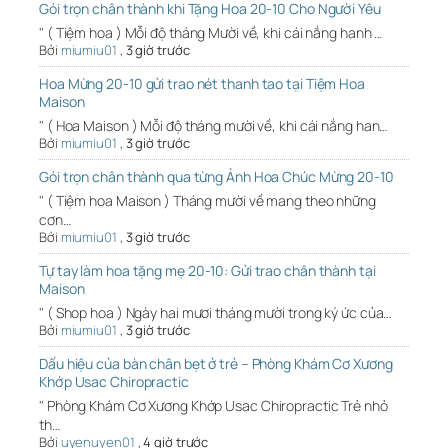
Gói trọn chân thành khi Tặng Hoa 20-10 Cho Người Yêu
" ( Tiệm hoa ) Mỗi độ tháng Mười về, khi cái nắng hanh …
Bởi
miumiu01
,
3 giờ trước
Hoa Mừng 20-10 gửi trao nét thanh tao tại Tiệm Hoa
Maison
" ( Hoa Maison ) Mỗi độ tháng mười về, khi cái nắng han…
Bởi
miumiu01
,
3 giờ trước
Gói trọn chân thành qua từng Ảnh Hoa Chúc Mừng 20-10
" ( Tiệm hoa Maison ) Tháng mười về mang theo những
cơn…
Bởi
miumiu01
,
3 giờ trước
Tự tay làm hoa tặng mẹ 20-10: Gửi trao chân thành tại
Maison
" ( Shop hoa ) Ngày hai mươi tháng mười trong ký ức của…
Bởi
miumiu01
,
3 giờ trước
Dấu hiệu của bàn chân bẹt ở trẻ – Phòng Khám Cơ Xương
Khớp Usac Chiropractic
" Phòng Khám Cơ Xương Khớp Usac Chiropractic Trẻ nhỏ
th…
Bởi
uyenuyen01
,
4 giờ trước