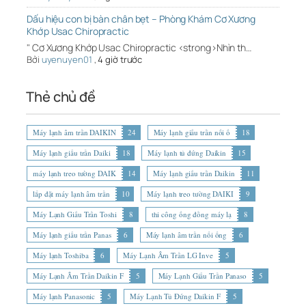
Dấu hiệu con bị bàn chân bẹt – Phòng Khám Cơ Xương
Khớp Usac Chiropractic
" Cơ Xương Khớp Usac Chiropractic <strong>Nhìn th…
Bởi
uyenuyen01
,
4 giờ trước
Thẻ chủ đề
Máy lạnh âm trần DAIKIN
24
Máy lạnh giấu trần nối ố
18
Máy lạnh giấu trần Daiki
18
Máy lạnh tủ đứng Daikin
15
máy lạnh treo tường DAIK
14
Máy lạnh giấu trần Daikin
11
lắp đặt máy lạnh âm trần
10
Máy lạnh treo tường DAIKI
9
Máy Lạnh Giấu Trần Toshi
8
thi công ống đồng máy lạ
8
Máy lạnh giấu trần Panas
6
Máy lạnh âm trần nối ống
6
Máy lạnh Toshiba
6
Máy Lạnh Âm Trần LG Inve
5
Máy Lạnh Âm Trần Daikin F
5
Máy Lạnh Giấu Trần Panaso
5
Máy lạnh Panasonic
5
Máy Lạnh Tủ Đứng Daikin F
5