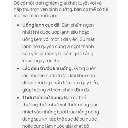
Để có một trải nghiệm giải khát tuyệt vời và
hấp thu trọn vẹn dinh dưỡng, bạn có thể bỏ túi
một vài mẹo nhỏ sau:
Uống lạnh cực đã:
Sản phẩm ngon
nhất khi được ướp lạnh sâu hoặc
uống kèm với một ít đá viên. Sự mát
lạnh hòa quyện cùng vị ngọt thanh
của yến sẽ mang lại cảm giác sảng
khoái ngay tức thì.
Lắc đều trước khi uống:
Đừng quên
lắc nhẹ lon nước trước khi khui nắp
để các dưỡng chất được hòa quy nều,
giúp hương vị thêm phần đậm đà.
Thời điểm sử dụng:
Bạn có thể
thưởng thức như một thức uống giải
nhiệt vào những buổi trưa nắng nóng,
dùng sau khi tập thể dục để bù nước,
hoặc dùng làm nước giải khát bổ