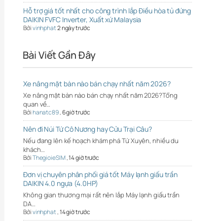
Hỗ trợ giá tốt nhất cho công trình lắp Điều hòa tủ đứng
DAIKIN FVFC Inverter, Xuất xứ Malaysia
Bởi
vinhphat
2 ngày trước
Bài Viết Gần Đây
Xe nâng mặt bàn nào bán chạy nhất năm 2026?
Xe nâng mặt bàn nào bán chạy nhất năm 2026?Tổng
quan về…
Bởi
hanatc89
,
6 giờ trước
Nên đi Núi Tứ Cô Nương hay Cửu Trại Câu?
Nếu đang lên kế hoạch khám phá Tứ Xuyên, nhiều du
khách…
Bởi
ThegioieSIM
,
14 giờ trước
Đơn vị chuyên phân phối giá tốt Máy lạnh giấu trần
DAIKIN 4.0 ngựa (4.0HP)
Không gian thương mại rất nên lắp Máy lạnh giấu trần
DA…
Bởi
vinhphat
,
14 giờ trước