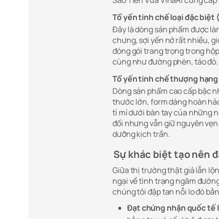
Tổ yến tinh chế loại đặc biệ
Đây là dòng sản phẩm được làm 
chưng, sợi yến nở rất nhiều, g
đóng gói trang trọng trong hộ
cùng như đường phèn, táo đỏ.
Tổ yến tinh chế thượng hạng
Dòng sản phẩm cao cấp bậc nhấ
thước lớn, form dáng hoàn hảo
tỉ mỉ dưới bàn tay của những 
đối nhưng vẫn giữ nguyên vẹn f
dưỡng kịch trần.
Sự khác biệt tạo nên 
Giữa thị trường thật giả lẫn l
ngại về tình trạng ngâm đường 
chúng tôi đập tan nỗi lo đó b
Đạt chứng nhận quốc tế