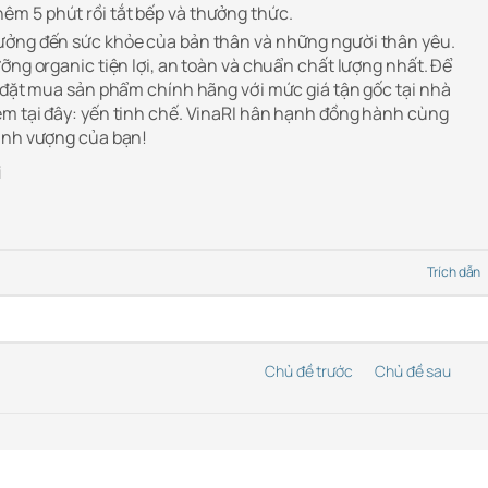
hêm 5 phút rồi tắt bếp và thưởng thức.
ưởng đến sức khỏe của bản thân và những người thân yêu.
ỡng organic tiện lợi, an toàn và chuẩn chất lượng nhất. Để
à đặt mua sản phẩm chính hãng với mức giá tận gốc tại nhà
m tại đây: yến tinh chế. VinaRI hân hạnh đồng hành cùng
hịnh vượng của bạn!
i
Trích dẫn
Chủ đề trước
Chủ đề sau