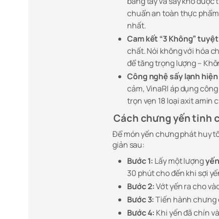
bằng tay và sấy khô được t
chuẩn an toàn thực phẩm 
nhất.
Cam kết “3 Không” tuyệt 
chất. Nói không với hóa c
để tăng trọng lượng – Khô
Công nghệ sấy lạnh hiện 
cảm, VinaRI áp dụng công 
trọn vẹn 18 loại axit amin 
Cách chưng yến tinh c
Để món yến chưng phát huy tố
giản sau:
Bước 1:
Lấy một lượng
yến
30 phút cho đến khi sợi yế
Bước 2:
Vớt yến ra cho và
Bước 3:
Tiến hành chưng c
Bước 4:
Khi yến đã chín và