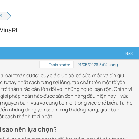
Yế…
 VinaRI
RSS
21/05/2026 5:04 sáng
Topic starter
là loại “thần dược” quý giá giúp bồi bổ sức khỏe và gìn giữ
c tự tay nhặt sạch từng sợi lông, tạp chất trên một tổ yến
, trở thành rào cản lớn đối với những người bận rộn. Chính vì
 giải pháp hoàn hảo được săn đón hàng đầu hiện nay – vừa
nguyên bản, vừa vô cùng tiện lợi trong việc chế biến. Tại hệ
 đến những dòng yến sạch lông thượng hạng, giúp bạn
t cách thảnh thơi nhất.
ại sao nên lựa chọn?