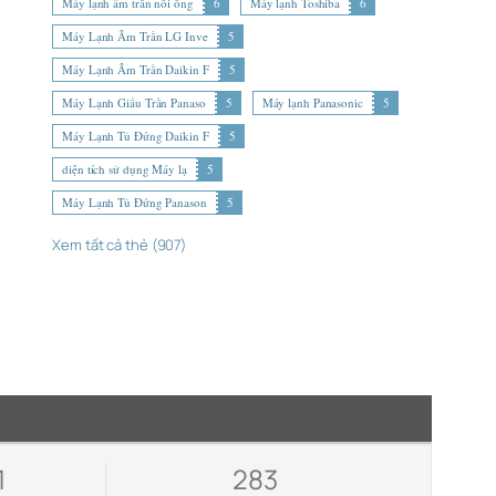
Máy lạnh âm trần nối ống
6
Máy lạnh Toshiba
6
Máy Lạnh Âm Trần LG Inve
5
Máy Lạnh Âm Trần Daikin F
5
Máy Lạnh Giấu Trần Panaso
5
Máy lạnh Panasonic
5
Máy Lạnh Tủ Đứng Daikin F
5
diện tích sử dụng Máy lạ
5
Máy Lạnh Tủ Đứng Panason
5
Xem tất cả thẻ (907)
1
283