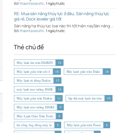
Bởi
thaontasieuthi
,
1 ngày trước
RE: Mua sàn nâng thủy lực ở đâu, Sàn nâng thủy lực
giá rẻ, Dock leveler giá tốt
Sàn nâng hạ thủy lực loại nào thì tốt hiện naySàn nâng …
Bởi
thaontasieuthi
,
1 ngày trước
Thẻ chủ đề
Máy lạnh âm trần DAIKIN
24
Máy lạnh giấu trần nối ố
18
Máy lạnh giấu trần Daiki
18
Máy lạnh tủ đứng Daikin
15
máy lạnh treo tường DAIK
14
Máy lạnh giấu trần Daikin
11
lắp đặt máy lạnh âm trần
10
Máy lạnh treo tường DAIKI
9
Máy Lạnh Giấu Trần Toshi
8
thi công ống đồng máy lạ
8
Máy lạnh giấu trần Panas
6