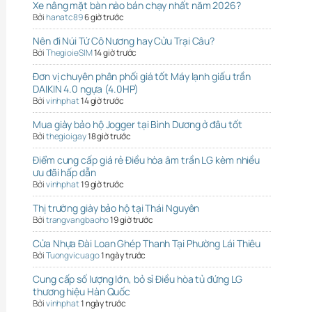
Xe nâng mặt bàn nào bán chạy nhất năm 2026?
Bởi
hanatc89
6 giờ trước
Nên đi Núi Tứ Cô Nương hay Cửu Trại Câu?
Bởi
ThegioieSIM
14 giờ trước
Đơn vị chuyên phân phối giá tốt Máy lạnh giấu trần
DAIKIN 4.0 ngựa (4.0HP)
Bởi
vinhphat
14 giờ trước
Mua giày bảo hộ Jogger tại Bình Dương ở đâu tốt
Bởi
thegioigay
18 giờ trước
Điểm cung cấp giá rẻ Điều hòa âm trần LG kèm nhiều
ưu đãi hấp dẫn
Bởi
vinhphat
19 giờ trước
Thị trường giày bảo hộ tại Thái Nguyên
Bởi
trangvangbaoho
19 giờ trước
Cửa Nhựa Đài Loan Ghép Thanh Tại Phường Lái Thiêu
Bởi
Tuongvicuago
1 ngày trước
Cung cấp số lượng lớn, bỏ sỉ Điều hòa tủ đứng LG
thương hiệu Hàn Quốc
Bởi
vinhphat
1 ngày trước