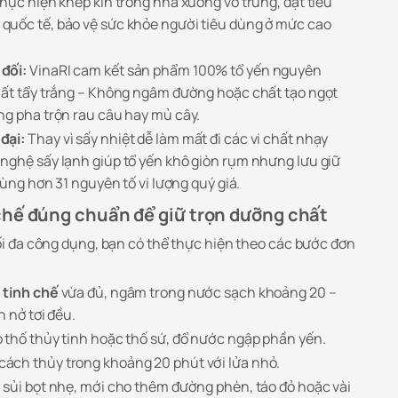
hực hiện khép kín trong nhà xưởng vô trùng, đạt tiêu
quốc tế, bảo vệ sức khỏe người tiêu dùng ở mức cao
đối:
VinaRI cam kết sản phẩm 100% tổ yến nguyên
hất tẩy trắng – Không ngâm đường hoặc chất tạo ngọt
ng pha trộn rau câu hay mủ cây.
đại:
Thay vì sấy nhiệt dễ làm mất đi các vi chất nhạy
nghệ sấy lạnh giúp tổ yến khô giòn rụm nhưng lưu giữ
cùng hơn 31 nguyên tố vi lượng quý giá.
hế đúng chuẩn để giữ trọn dưỡng chất
i đa công dụng, bạn có thể thực hiện theo các bước đơn
 tinh chế
vừa đủ, ngâm trong nước sạch khoảng 20 –
n nở tơi đều.
o thố thủy tinh hoặc thố sứ, đổ nước ngập phần yến.
ách thủy trong khoảng 20 phút với lửa nhỏ.
 sủi bọt nhẹ, mới cho thêm đường phèn, táo đỏ hoặc vài