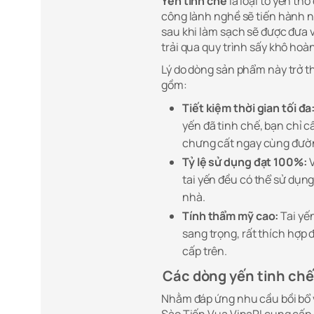
Yến tinh chế
là loại tổ yến t
công lành nghề sẽ tiến hành nh
sau khi làm sạch sẽ được đưa 
trải qua quy trình sấy khô hoà
Lý do dòng sản phẩm này trở t
gồm:
Tiết kiệm thời gian tối đa
yến đã tinh chế, bạn chỉ c
chưng cất ngay cùng đườn
Tỷ lệ sử dụng đạt 100%:
V
tai yến đều có thể sử dụng
nhà.
Tính thẩm mỹ cao:
Tai yế
sang trọng, rất thích hợp 
cấp trên.
Các dòng yến tinh chế
Nhằm đáp ứng nhu cầu bồi bổ 
Sào Tiến Vua VinaRI cung cấp