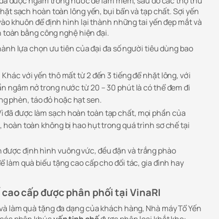
hô đã được ngâm trong nước để làm mềm, sau đó các thợ thủ
ặt sạch hoàn toàn lông yến, bụi bẩn và tạp chất. Sợi yến
vào khuôn để định hình lại thành những tai yến đẹp mắt và
n toàn bằng công nghệ hiện đại.
hành lựa chọn ưu tiên của đại đa số người tiêu dùng bao
:
Khác với yến thô mất từ 2 đến 3 tiếng để nhặt lông, với
ần ngâm nở trong nước từ 20 – 30 phút là có thể đem đi
g phèn, táo đỏ hoặc hạt sen.
ì đã được làm sạch hoàn toàn tạp chất, mọi phần của
, hoàn toàn không bị hao hụt trong quá trình sơ chế tại
n được định hình vuông vức, đều đặn và trắng phào
để làm quà biếu tặng cao cấp cho đối tác, gia đình hay
 cao cấp được phân phối tại VinaRI
và làm quà tặng đa dạng của khách hàng, Nhà máy Tổ Yến
 các phân khúc
yến tinh chế
được phân loại khắt khe: