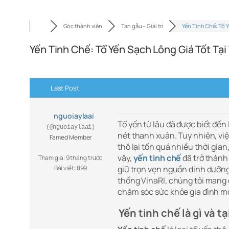
Góc thành viên
Tán gẫu – Giải trí
Yến Tinh Chế: Tổ 
Yến Tinh Chế: Tổ Yến Sạch Lông Giá Tốt Tại
Last Post
nguoiaylaai
Tổ yến từ lâu đã được biết đến 
(@nguoiaylaai)
nét thanh xuân. Tuy nhiên, việ
Famed Member
thô lại tốn quá nhiều thời gian
vậy,
yến tinh chế
đã trở thành
Tham gia: 9 tháng trước
Bài viết: 899
giữ trọn vẹn nguồn dinh dưỡng 
thống VinaRI, chúng tôi mang
chăm sóc sức khỏe gia đình mộ
Yến tinh chế là gì và t