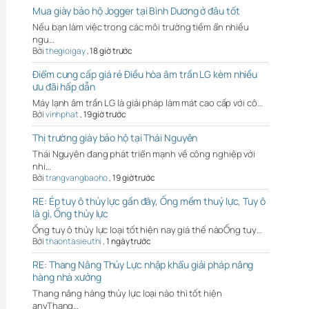
Mua giày bảo hộ Jogger tại Bình Dương ở đâu tốt
Nếu bạn làm việc trong các môi trường tiềm ẩn nhiều
ngu…
Bởi
thegioigay
,
18 giờ trước
Điểm cung cấp giá rẻ Điều hòa âm trần LG kèm nhiều
ưu đãi hấp dẫn
Máy lạnh âm trần LG là giải pháp làm mát cao cấp với cô…
Bởi
vinhphat
,
19 giờ trước
Thị trường giày bảo hộ tại Thái Nguyên
Thái Nguyên đang phát triển mạnh về công nghiệp với
nhi…
Bởi
trangvangbaoho
,
19 giờ trước
RE: Ép tuy ô thủy lực gần đây, Ống mềm thuỷ lực, Tuy ô
là gì, Ống thủy lực
Ống tuy ô thủy lực loại tốt hiện nay giá thế nàoỐng tuy…
Bởi
thaontasieuthi
,
1 ngày trước
RE: Thang Nâng Thủy Lực nhập khẩu giải pháp nâng
hàng nhà xưởng
Thang nâng hàng thủy lực loại nào thì tốt hiện
anyThang…