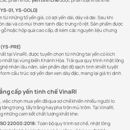
t (YS-01, YS-GOLD)
từ những tổ yến già, có sợi yến dài, dày và dai. Sau khi
iòn dai và có mùi thơm tanh đặc trưng rõ rệt. Sản phẩm được
p gỗ hoặc hộp quà cao cấp, đi kèm các nguyên liệu chưng
 (YS-PRE)
t tại VinaRI, được tuyển chọn từ những tai yến có kích
 nhất tại vùng biển Khánh Hòa. Trải qua quy trình nhặt lông
nghệ nhân lâu năm, sản phẩm đạt độ sạch tinh khiết tuyệt
orm cấu trúc sợi yến đan xen dày đặc, mang lại giá trị dinh
đẳng cấp yến tinh chế VinaRI
ộn, việc chọn mua yến đã qua sơ chế khiến nhiều người lo
tăng trọng, tẩy trắng hay pha trộn mủ trôm. Tại VinaRI,
ằng những cam kết chất lượng khắt khe:
 ISO 22000:2018:
Toàn bộ quy trình sơ chế, nhặt lông