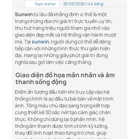
25/03/2026 1:44 sáng
Topic starter
Sunwin
từ lâu đã khẳng định vị thế là một
trong những địa chỉ giải trí trực tuyến uy tín,
thu hút hàng triệu người tham gia nhờ vào
giao diện đẹp mắt và hệ thống vận hành mượt
mà. Tại
sunwin
, người dùng có thể dễ dàng
tiếp cận với những hình thức thư giãn hiện
đại, mang lại những giây phút giải trí đúng
nghĩa sau giờ làm việc căng thẳng.
Giao diện đồ họa mãn nhãn và âm
thanh sống động
Điểm ấn tượng đầu tiên khi truy cập vào hệ
thống chính là sự đầu tư bài bản về mặt hình
ảnh. Tông màu chủ đạo sang trọng kết hợp
cùng thiết kế 3D sắc nét tạo cảm giác chân
thực. Không chỉ dừng lại ở phần nhìn, hệ
thống âm thanh được tinh chỉnh kỹ lưỡng,
thay đổi linh hoạt theo từng trò chơi, giúp