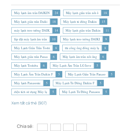
Máy lạnh âm trần DAIKIN
24
Máy lạnh giấu trần nối ố
18
Máy lạnh giấu trần Daiki
18
Máy lạnh tủ đứng Daikin
15
máy lạnh treo tường DAIK
14
Máy lạnh giấu trần Daikin
11
lắp đặt máy lạnh âm trần
10
Máy lạnh treo tường DAIKI
9
Máy Lạnh Giấu Trần Toshi
8
thi công ống đồng máy lạ
8
Máy lạnh giấu trần Panas
6
Máy lạnh âm trần nối ống
6
Máy lạnh Toshiba
6
Máy Lạnh Âm Trần LG Inve
5
Máy Lạnh Âm Trần Daikin F
5
Máy Lạnh Giấu Trần Panaso
5
Máy lạnh Panasonic
5
Máy Lạnh Tủ Đứng Daikin F
5
diện tích sử dụng Máy lạ
5
Máy Lạnh Tủ Đứng Panason
5
Xem tất cả thẻ (907)
Chia sẻ: