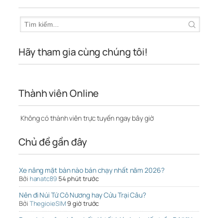
Hãy tham gia cùng chúng tôi!
Thành viên Online
Không có thành viên trực tuyến ngay bây giờ
Chủ đề gần đây
Xe nâng mặt bàn nào bán chạy nhất năm 2026?
Bởi
hanatc89
54 phút trước
Nên đi Núi Tứ Cô Nương hay Cửu Trại Câu?
Bởi
ThegioieSIM
9 giờ trước