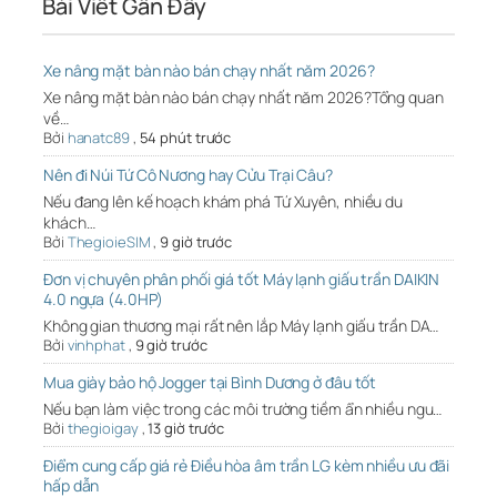
Bài Viết Gần Đây
Xe nâng mặt bàn nào bán chạy nhất năm 2026?
Xe nâng mặt bàn nào bán chạy nhất năm 2026?Tổng quan
về…
Bởi
hanatc89
,
54 phút trước
Nên đi Núi Tứ Cô Nương hay Cửu Trại Câu?
Nếu đang lên kế hoạch khám phá Tứ Xuyên, nhiều du
khách…
Bởi
ThegioieSIM
,
9 giờ trước
Đơn vị chuyên phân phối giá tốt Máy lạnh giấu trần DAIKIN
4.0 ngựa (4.0HP)
Không gian thương mại rất nên lắp Máy lạnh giấu trần DA…
Bởi
vinhphat
,
9 giờ trước
Mua giày bảo hộ Jogger tại Bình Dương ở đâu tốt
Nếu bạn làm việc trong các môi trường tiềm ẩn nhiều ngu…
Bởi
thegioigay
,
13 giờ trước
Điểm cung cấp giá rẻ Điều hòa âm trần LG kèm nhiều ưu đãi
hấp dẫn