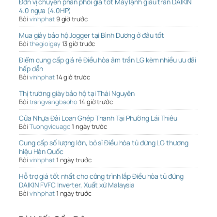
Đơn vị chuyên phân phối giá tốt Máy lạnh giấu trần DAIKIN
4.0 ngựa (4.0HP)
Bởi
vinhphat
9 giờ trước
Mua giày bảo hộ Jogger tại Bình Dương ở đâu tốt
Bởi
thegioigay
13 giờ trước
Điểm cung cấp giá rẻ Điều hòa âm trần LG kèm nhiều ưu đãi
hấp dẫn
Bởi
vinhphat
14 giờ trước
Thị trường giày bảo hộ tại Thái Nguyên
Bởi
trangvangbaoho
14 giờ trước
Cửa Nhựa Đài Loan Ghép Thanh Tại Phường Lái Thiêu
Bởi
Tuongvicuago
1 ngày trước
Cung cấp số lượng lớn, bỏ sỉ Điều hòa tủ đứng LG thương
hiệu Hàn Quốc
Bởi
vinhphat
1 ngày trước
Hỗ trợ giá tốt nhất cho công trình lắp Điều hòa tủ đứng
DAIKIN FVFC Inverter, Xuất xứ Malaysia
Bởi
vinhphat
1 ngày trước