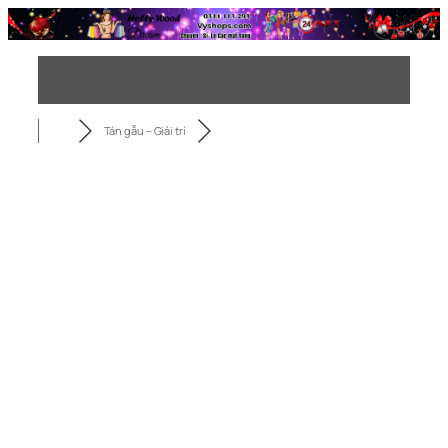
Chuyển
đến
phần
nội
dung
Tán gẫu – Giải trí