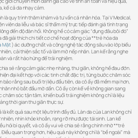
c giới chuyên môn đánh giá cao về tính an toàn và hiệu quả,
da, kể cả da nhạy cảm.
h là quy trình thăm khám và tư vấn cá nhân hóa. Tại V Medical,
viên da liễu và bác sĩ thẩm mỹ trực tiếp đánh giá tình trạng
n lông đến độ đàn hồi. Không hề có cảm giác “đụng đâu bôi đó”
 đã giải thích chi tiết cơ chế hoạt động của **trẻ hóa da
a Mặt
) ác dưỡng chất và công nghệ tác động sâu vào lớp biểu
tự nhiên, cải thiện sắc tố và làm mờ nếp nhăn. Lan kể rằng nghe
àn và rất hào hứng để trải nghiệm.
n chia sẻ rằng cảm giác nhẹ nhàng, thư giãn, không hề đau đớn.
 hiện đại kết hợp với các tinh chất đặc trị, từng bước chăm sóc
n bảo rằng sau buổi trị liệu đầu tiên, da cô ấy đã mềm mại hơn,
nhăn nhỏ bắt đầu mờ dần. Cô ấy còn kể về không gian sang
 chăm sóc tận tâm, khiến buổi trải nghiệm không chỉ là liệu
ảng thời gian thư giãn thực sự.
 là kết quả sau một liệu trình đầy đủ. Làn da của Lan không chỉ
hiên, nhìn khỏe khoắn, rạng rỡ như được tái sinh. Lan kể
u hỏi bí quyết, và cô ấy vui vẻ chia sẻ rằng chính nhờ **trẻ
 Điều quan trọng hơn, hiệu quả này không chỉ là “bề ngoài” mà