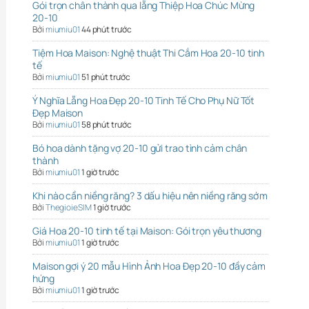
Gói trọn chân thành qua lẵng Thiệp Hoa Chúc Mừng
20-10
Bởi
miumiu01
44 phút trước
Tiệm Hoa Maison: Nghệ thuật Thi Cắm Hoa 20-10 tinh
tế
Bởi
miumiu01
51 phút trước
Ý Nghĩa Lẵng Hoa Đẹp 20-10 Tinh Tế Cho Phụ Nữ Tốt
Đẹp Maison
Bởi
miumiu01
58 phút trước
Bó hoa dành tặng vợ 20-10 gửi trao tình cảm chân
thành
Bởi
miumiu01
1 giờ trước
Khi nào cần niềng răng? 3 dấu hiệu nên niềng răng sớm
Bởi
ThegioieSIM
1 giờ trước
Giá Hoa 20-10 tinh tế tại Maison: Gói trọn yêu thương
Bởi
miumiu01
1 giờ trước
Maison gợi ý 20 mẫu Hình Ảnh Hoa Đẹp 20-10 đầy cảm
hứng
Bởi
miumiu01
1 giờ trước