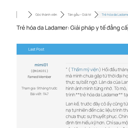
Góc thành viên
Tán gẫu – Giải trí
Trẻ hóa da Ladam
Trẻ hóa da Ladamer: Giải pháp y tế đẳng cấ
Last Post
mimi01
” (
Thẩm mỹ viện
) Hồi đầu tháng
(@mimi01)
mà mình chưa gặp từ thời đại họ
Famed Member
thực sự bất ngờ. Làn da của La
hình ảnh mình từng nhớ. Tò mò, m
Tham gia: 9 tháng trước
Bài viết: 1147
trình **trẻ hóa da Ladamer** tạ
Lan kể, trước đây cô ấy cũng 
nạ tự nhiên đến các liệu trình
chưa thực sự thuyết phục. Chính
định tìm hiểu kỹ hơn. Chỉ sau m