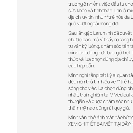
trường ô nhiễm, việc đầu tư ch
sức khỏe và tinh thần. Lan là 
địa chỉ uy tín, như **trẻ hóa da
quả vượt ngoài mong đợi.
Sau lần gặp Lan, mình đã quyết đ
chước bạn, mà vì thấy rõ ràng h
tư vấn kỹ lưỡng, chăm sóc tận 
mình tin tưởng hơn bao giờ hết.
thức và lựa chọn đúng địa chỉ 
cáo hấp dẫn.
Mình nghĩ rằng bất kỳ ai quan tâ
đều nên thử tìm hiểu về **trẻ 
sống cho việc lựa chọn đúng phư
nhất, trải nghiệm tại V Medical
thư giãn và được chăm sóc như m
thẩm mỹ nào cũng rất quý giá.
Mình vẫn nhớ ánh mắt hào hứng củ
XEM CHI TIẾT BÀI VIẾT TẠI ĐÂY: