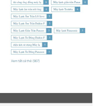
thi công ống đồng máy lạ
8
Máy lạnh giấu trần Panas
6
Máy lạnh âm trần nối ống
6
Máy lạnh Toshiba
6
Máy Lạnh Âm Trần LG Inve
5
Máy Lạnh Âm Trần Daikin F
5
Máy Lạnh Giấu Trần Panaso
5
Máy lạnh Panasonic
5
Máy Lạnh Tủ Đứng Daikin F
5
diện tích sử dụng Máy lạ
5
Máy Lạnh Tủ Đứng Panason
5
Xem tất cả thẻ (907)