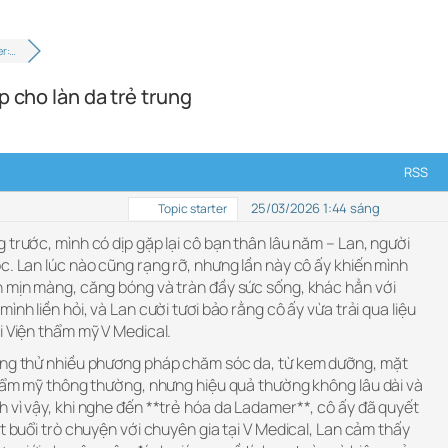
er:…
p cho làn da trẻ trung
RSS
25/03/2026 1:44 sáng
Topic starter
 trước, mình có dịp gặp lại cô bạn thân lâu năm – Lan, người
c. Lan lúc nào cũng rạng rỡ, nhưng lần này cô ấy khiến mình
n mịn màng, căng bóng và tràn đầy sức sống, khác hẳn với
ình liền hỏi, và Lan cười tươi bảo rằng cô ấy vừa trải qua liệu
i Viện thẩm mỹ V Medical.
từng thử nhiều phương pháp chăm sóc da, từ kem dưỡng, mặt
 thẩm mỹ thông thường, nhưng hiệu quả thường không lâu dài và
 vì vậy, khi nghe đến **trẻ hóa da Ladamer**, cô ấy đã quyết
ột buổi trò chuyện với chuyên gia tại V Medical, Lan cảm thấy