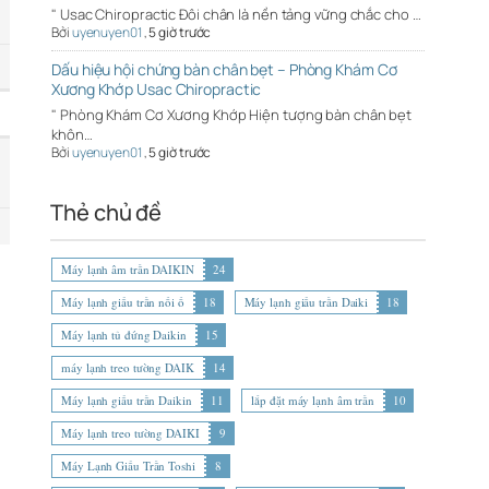
" Usac Chiropractic Đôi chân là nền tảng vững chắc cho …
Bởi
uyenuyen01
,
5 giờ trước
Dấu hiệu hội chứng bàn chân bẹt – Phòng Khám Cơ
Xương Khớp Usac Chiropractic
" Phòng Khám Cơ Xương Khớp Hiện tượng bàn chân bẹt
khôn…
Bởi
uyenuyen01
,
5 giờ trước
Thẻ chủ đề
Máy lạnh âm trần DAIKIN
24
Máy lạnh giấu trần nối ố
18
Máy lạnh giấu trần Daiki
18
Máy lạnh tủ đứng Daikin
15
máy lạnh treo tường DAIK
14
Máy lạnh giấu trần Daikin
11
lắp đặt máy lạnh âm trần
10
Máy lạnh treo tường DAIKI
9
Máy Lạnh Giấu Trần Toshi
8