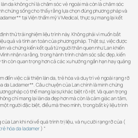
o làn da không chỉ là chăm sóc vẻ ngoài mà còn là chăm sóc
minh chứng sống cho thấy rằng lựa chọn đúng phương pháp và
 Ladamer** tại Viện thẩm mỹ V Medical, thực sự mang lại kết
ịnh thử trải nghiệm liệu trình này. Không phải vì muốn bắt
iệu quả và tính an toàn của phương pháp. Thật sự, việc được
tâm và chứng kiến kết quả từ người thân quen như Lan khiến
 Mình nhận ra rằng, trong hành trình chăm sóc sắc đẹp, kiến
uy tín còn quan trọng hơn cả các xu hướng ngắn hạn hay quảng
m đến việc cải thiện làn da, trẻ hóa và duy trì vẻ ngoài rạng rỡ
hóa da Ladamer**. Câu chuyện của Lan chính là minh chứng
ơng pháp có thể mang lại sự khác biệt rõ rệt. Và quan trọng
 không chỉ mang lại làn da đẹp hơn mà còn là cảm giác an tâm,
ột người đặc biệt, điều mà theo mình, trong bất kỳ liệu trình
a Lan khi nói về quá trình trị liệu, và nụ cười rạng rỡ của (
trẻ hóa da ladamer
) “