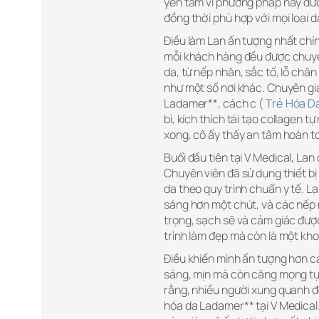
yên tâm vì phương pháp này đượ
đồng thời phù hợp với mọi loại 
Điều làm Lan ấn tượng nhất chín
mỗi khách hàng đều được chuyên 
da, từ nếp nhăn, sắc tố, lỗ châ
như một số nơi khác. Chuyên gia
Ladamer**, cách c (
Trẻ Hóa D
bì, kích thích tái tạo collagen 
xong, cô ấy thấy an tâm hoàn to
Buổi đầu tiên tại V Medical, La
Chuyên viên đã sử dụng thiết bị
da theo quy trình chuẩn y tế. La
sáng hơn một chút, và các nếp 
trọng, sạch sẽ và cảm giác được
trình làm đẹp mà còn là một kho
Điều khiến mình ấn tượng hơn cả
sáng, mịn mà còn căng mọng tự n
rằng, nhiều người xung quanh đề
hóa da Ladamer** tại V Medical.