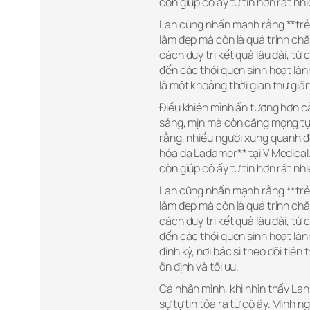
còn giúp cô ấy tự tin hơn rất nh
Lan cũng nhấn mạnh rằng **trẻ
làm đẹp mà còn là quá trình chă
cách duy trì kết quả lâu dài, t
đến các thói quen sinh hoạt là
là một khoảng thời gian thư giãn
Điều khiến mình ấn tượng hơn cả
sáng, mịn mà còn căng mọng tự n
rằng, nhiều người xung quanh đề
hóa da Ladamer** tại V Medical.
còn giúp cô ấy tự tin hơn rất nh
Lan cũng nhấn mạnh rằng **trẻ
làm đẹp mà còn là quá trình chă
cách duy trì kết quả lâu dài, t
đến các thói quen sinh hoạt là
định kỳ, nơi bác sĩ theo dõi tiến
ổn định và tối ưu.
Cá nhân mình, khi nhìn thấy La
sự tự tin tỏa ra từ cô ấy. Mình n