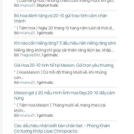
" ( Cửa hàng hoa ) Những chiều cuối tháng mười, khi gió…
Bởi
miumiu01
,
58 phút trước
Bó hoa dành tặng vợ 20-10 gửi trao tình cảm chân
thành
" ( Tiệm hoa ) Ngày 20 tháng 10 hàng năm luôn là thời đ…
Bởi
miumiu01
,
1 giờ trước
Khi nào cần niềng răng? 3 dấu hiệu nên niềng răng sớm
Niềng răng không chỉ giúp cải thiện răng lệch lạc, khấp…
Bởi
ThegioieSIM
,
1 giờ trước
Giá Hoa 20-10 tinh tế tại Maison: Gói trọn yêu thương
" ( Hoa Maison ) Cứ mỗi độ tháng Mười về, khi những
cơn…
Bởi
miumiu01
,
1 giờ trước
Maison gợi ý 20 mẫu Hình Ảnh Hoa Đẹp 20-10 đầy cảm
hứng
" ( Tiệm hoa Maison ) Tháng mười về, mang theo cái
khôn…
Bởi
miumiu01
,
1 giờ trước
Các dấu hiệu nhận biết bàn chân bẹt – Phòng Khám
Cơ Xương Khớp Usac Chiropractic