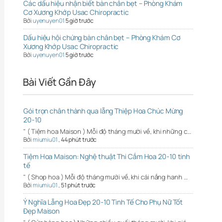
Các dấu hiệu nhận biết bàn chân bẹt – Phòng Khám
Cơ Xương Khớp Usac Chiropractic
Bởi
uyenuyen01
5 giờ trước
Dấu hiệu hội chứng bàn chân bẹt – Phòng Khám Cơ
Xương Khớp Usac Chiropractic
Bởi
uyenuyen01
5 giờ trước
Bài Viết Gần Đây
Gói trọn chân thành qua lẵng Thiệp Hoa Chúc Mừng
20-10
" ( Tiệm hoa Maison ) Mỗi độ tháng mười về, khi những c…
Bởi
miumiu01
,
44 phút trước
Tiệm Hoa Maison: Nghệ thuật Thi Cắm Hoa 20-10 tinh
tế
" ( Shop hoa ) Mỗi độ tháng mười về, khi cái nắng hanh …
Bởi
miumiu01
,
51 phút trước
Ý Nghĩa Lẵng Hoa Đẹp 20-10 Tinh Tế Cho Phụ Nữ Tốt
Đẹp Maison