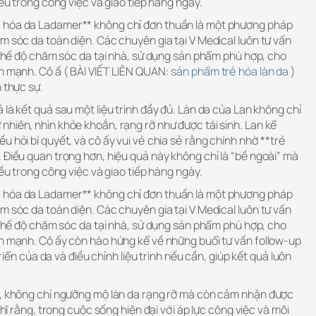
iều trong công việc và giao tiếp hàng ngày.
 hóa da Ladamer** không chỉ đơn thuần là một phương pháp
m sóc da toàn diện. Các chuyên gia tại V Medical luôn tư vấn
ừ chế độ chăm sóc da tại nhà, sử dụng sản phẩm phù hợp, cho
nh mạnh. Cô ấ ( BÀI VIẾT LIÊN QUAN:
sản phẩm trẻ hóa làn da
)
 thực sự.
 là kết quả sau một liệu trình đầy đủ. Làn da của Lan không chỉ
hiên, nhìn khỏe khoắn, rạng rỡ như được tái sinh. Lan kể
u hỏi bí quyết, và cô ấy vui vẻ chia sẻ rằng chính nhờ **trẻ
 Điều quan trọng hơn, hiệu quả này không chỉ là “bề ngoài” mà
iều trong công việc và giao tiếp hàng ngày.
 hóa da Ladamer** không chỉ đơn thuần là một phương pháp
m sóc da toàn diện. Các chuyên gia tại V Medical luôn tư vấn
ừ chế độ chăm sóc da tại nhà, sử dụng sản phẩm phù hợp, cho
nh mạnh. Cô ấy còn hào hứng kể về những buổi tư vấn follow-up
 triển của da và điều chỉnh liệu trình nếu cần, giúp kết quả luôn
n, không chỉ ngưỡng mộ làn da rạng rỡ mà còn cảm nhận được
ghĩ rằng, trong cuộc sống hiện đại với áp lực công việc và môi