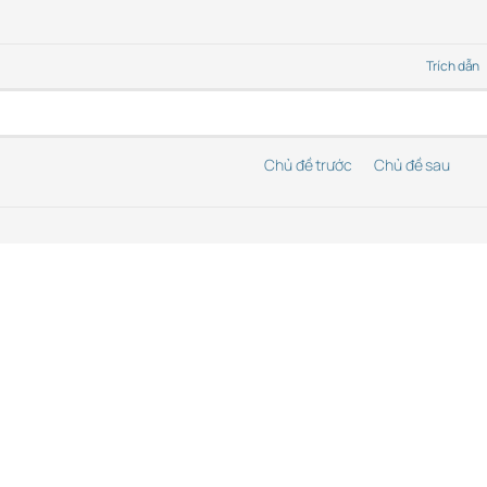
Trích dẫn
Chủ đề trước
Chủ đề sau