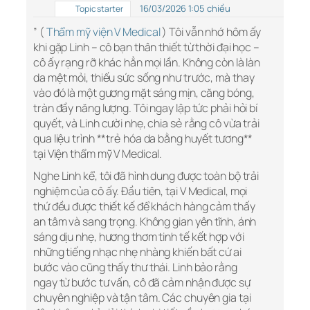
16/03/2026 1:05 chiều
Topic starter
” (
Thẩm mỹ viện V Medical
) Tôi vẫn nhớ hôm ấy
khi gặp Linh – cô bạn thân thiết từ thời đại học –
cô ấy rạng rỡ khác hẳn mọi lần. Không còn là làn
da mệt mỏi, thiếu sức sống như trước, mà thay
vào đó là một gương mặt sáng mịn, căng bóng,
tràn đầy năng lượng. Tôi ngay lập tức phải hỏi bí
quyết, và Linh cười nhẹ, chia sẻ rằng cô vừa trải
qua liệu trình **trẻ hóa da bằng huyết tương**
tại Viện thẩm mỹ V Medical.
Nghe Linh kể, tôi đã hình dung được toàn bộ trải
nghiệm của cô ấy. Đầu tiên, tại V Medical, mọi
thứ đều được thiết kế để khách hàng cảm thấy
an tâm và sang trọng. Không gian yên tĩnh, ánh
sáng dịu nhẹ, hương thơm tinh tế kết hợp với
những tiếng nhạc nhẹ nhàng khiến bất cứ ai
bước vào cũng thấy thư thái. Linh bảo rằng
ngay từ bước tư vấn, cô đã cảm nhận được sự
chuyên nghiệp và tận tâm. Các chuyên gia tại