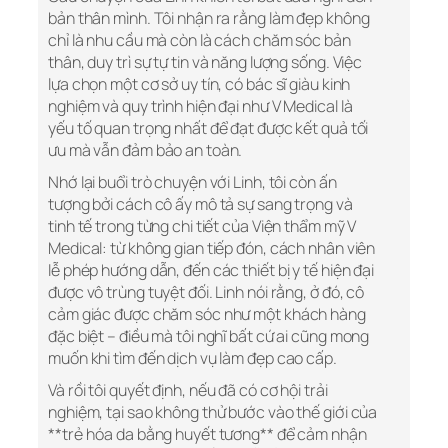
bản thân mình. Tôi nhận ra rằng làm đẹp không
chỉ là nhu cầu mà còn là cách chăm sóc bản
thân, duy trì sự tự tin và năng lượng sống. Việc
lựa chọn một cơ sở uy tín, có bác sĩ giàu kinh
nghiệm và quy trình hiện đại như V Medical là
yếu tố quan trọng nhất để đạt được kết quả tối
ưu mà vẫn đảm bảo an toàn.
Nhớ lại buổi trò chuyện với Linh, tôi còn ấn
tượng bởi cách cô ấy mô tả sự sang trọng và
tinh tế trong từng chi tiết của Viện thẩm mỹ V
Medical: từ không gian tiếp đón, cách nhân viên
lễ phép hướng dẫn, đến các thiết bị y tế hiện đại
được vô trùng tuyệt đối. Linh nói rằng, ở đó, cô
cảm giác được chăm sóc như một khách hàng
đặc biệt – điều mà tôi nghĩ bất cứ ai cũng mong
muốn khi tìm đến dịch vụ làm đẹp cao cấp.
Và rồi tôi quyết định, nếu đã có cơ hội trải
nghiệm, tại sao không thử bước vào thế giới của
**trẻ hóa da bằng huyết tương** để cảm nhận