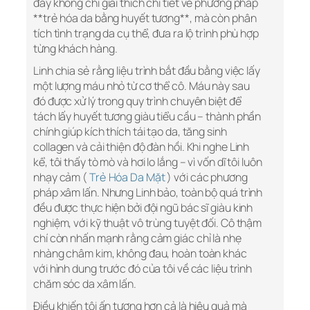
đây không chỉ giải thích chi tiết về phương pháp
**trẻ hóa da bằng huyết tương**, mà còn phân
tích tình trạng da cụ thể, đưa ra lộ trình phù hợp
từng khách hàng.
Linh chia sẻ rằng liệu trình bắt đầu bằng việc lấy
một lượng máu nhỏ từ cơ thể cô. Máu này sau
đó được xử lý trong quy trình chuyên biệt để
tách lấy huyết tương giàu tiểu cầu – thành phần
chính giúp kích thích tái tạo da, tăng sinh
collagen và cải thiện độ đàn hồi. Khi nghe Linh
kể, tôi thấy tò mò và hơi lo lắng – vì vốn dĩ tôi luôn
nhạy cảm (
Trẻ Hóa Da Mặt
) với các phương
pháp xâm lấn. Nhưng Linh bảo, toàn bộ quá trình
đều được thực hiện bởi đội ngũ bác sĩ giàu kinh
nghiệm, với kỹ thuật vô trùng tuyệt đối. Cô thậm
chí còn nhấn mạnh rằng cảm giác chỉ là nhẹ
nhàng châm kim, không đau, hoàn toàn khác
với hình dung trước đó của tôi về các liệu trình
chăm sóc da xâm lấn.
Điều khiến tôi ấn tượng hơn cả là hiệu quả mà