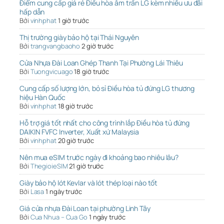
Điểm cung cấp giá rẻ Điều hòa âm trần LG kèm nhiều ưu đãi
hấp dẫn
Bởi
vinhphat
1 giờ trước
Thị trường giày bảo hộ tại Thái Nguyên
Bởi
trangvangbaoho
2 giờ trước
Cửa Nhựa Đài Loan Ghép Thanh Tại Phường Lái Thiêu
Bởi
Tuongvicuago
18 giờ trước
Cung cấp số lượng lớn, bỏ sỉ Điều hòa tủ đứng LG thương
hiệu Hàn Quốc
Bởi
vinhphat
18 giờ trước
Hỗ trợ giá tốt nhất cho công trình lắp Điều hòa tủ đứng
DAIKIN FVFC Inverter, Xuất xứ Malaysia
Bởi
vinhphat
20 giờ trước
Nên mua eSIM trước ngày đi khoảng bao nhiêu lâu?
Bởi
ThegioieSIM
21 giờ trước
Giày bảo hộ lót Kevlar và lót thép loại nào tốt
Bởi
Lasa
1 ngày trước
Giá cửa nhựa Đài Loan tại phường Linh Tây
Bởi
Cua Nhua – Cua Go
1 ngày trước