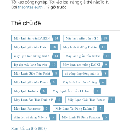
Tời kéo công nghiệp, Tới kéo loại nặng giá thế nàoTời k…
Bởi
thaontasieuthi
,
17 giờ trước
Thẻ chủ đề
Máy lạnh âm trần DAIKIN
24
Máy lạnh giấu trần nối ố
18
Máy lạnh giấu trần Daiki
18
Máy lạnh tủ đứng Daikin
15
máy lạnh treo tường DAIK
14
Máy lạnh giấu trần Daikin
11
lắp đặt máy lạnh âm trần
10
Máy lạnh treo tường DAIKI
9
Máy Lạnh Giấu Trần Toshi
8
thi công ống đồng máy lạ
8
Máy lạnh giấu trần Panas
6
Máy lạnh âm trần nối ống
6
Máy lạnh Toshiba
6
Máy Lạnh Âm Trần LG Inve
5
Máy Lạnh Âm Trần Daikin F
5
Máy Lạnh Giấu Trần Panaso
5
Máy lạnh Panasonic
5
Máy Lạnh Tủ Đứng Daikin F
5
diện tích sử dụng Máy lạ
5
Máy Lạnh Tủ Đứng Panason
5
Xem tất cả thẻ (907)