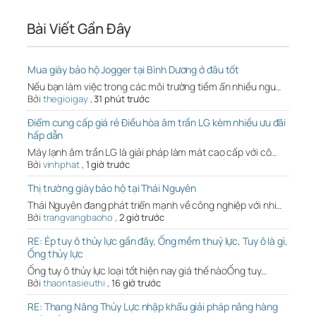
Bài Viết Gần Đây
Mua giày bảo hộ Jogger tại Bình Dương ở đâu tốt
Nếu bạn làm việc trong các môi trường tiềm ẩn nhiều ngu…
Bởi
thegioigay
,
31 phút trước
Điểm cung cấp giá rẻ Điều hòa âm trần LG kèm nhiều ưu đãi
hấp dẫn
Máy lạnh âm trần LG là giải pháp làm mát cao cấp với cô…
Bởi
vinhphat
,
1 giờ trước
Thị trường giày bảo hộ tại Thái Nguyên
Thái Nguyên đang phát triển mạnh về công nghiệp với nhi…
Bởi
trangvangbaoho
,
2 giờ trước
RE: Ép tuy ô thủy lực gần đây, Ống mềm thuỷ lực, Tuy ô là gì,
Ống thủy lực
Ống tuy ô thủy lực loại tốt hiện nay giá thế nàoỐng tuy…
Bởi
thaontasieuthi
,
16 giờ trước
RE: Thang Nâng Thủy Lực nhập khẩu giải pháp nâng hàng