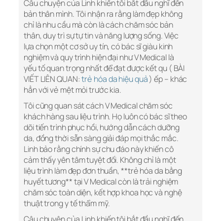
Câu chuyện của Linh khiến tôi bắt đầu nghĩ đến
bản thân mình. Tôi nhận ra rằng làm đẹp không
chỉ là nhu cầu mà còn là cách chăm sóc bản
thân, duy trì sự tự tin và năng lượng sống. Việc
lựa chọn một cơ sở uy tín, có bác sĩ giàu kinh
nghiệm và quy trình hiện đại như V Medical là
yếu tố quan trọng nhất để đạt được kết qu ( BÀI
VIẾT LIÊN QUAN:
trẻ hóa da hiệu quả
) ếp – khác
hẳn với vẻ mệt mỏi trước kia.
Tôi cũng quan sát cách V Medical chăm sóc
khách hàng sau liệu trình. Họ luôn có bác sĩ theo
dõi tiến trình phục hồi, hướng dẫn cách dưỡng
da, đồng thời sẵn sàng giải đáp mọi thắc mắc.
Linh bảo rằng chính sự chu đáo này khiến cô
cảm thấy yên tâm tuyệt đối. Không chỉ là một
liệu trình làm đẹp đơn thuần, **trẻ hóa da bằng
huyết tương** tại V Medical còn là trải nghiệm
chăm sóc toàn diện, kết hợp khoa học và nghệ
thuật trong y tế thẩm mỹ.
Câu chuyện của Linh khiến tôi bắt đầu nghĩ đến