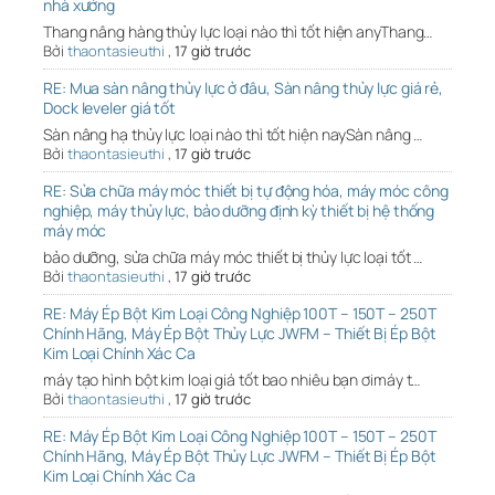
nhà xưởng
Thang nâng hàng thủy lực loại nào thì tốt hiện anyThang…
Bởi
thaontasieuthi
,
17 giờ trước
RE: Mua sàn nâng thủy lực ở đâu, Sàn nâng thủy lực giá rẻ,
Dock leveler giá tốt
Sàn nâng hạ thủy lực loại nào thì tốt hiện naySàn nâng …
Bởi
thaontasieuthi
,
17 giờ trước
RE: Sửa chữa máy móc thiết bị tự động hóa, máy móc công
nghiệp, máy thủy lực, bảo dưỡng định kỳ thiết bị hệ thống
máy móc
bảo dưỡng, sửa chữa máy móc thiết bị thủy lực loại tốt …
Bởi
thaontasieuthi
,
17 giờ trước
RE: Máy Ép Bột Kim Loại Công Nghiệp 100T – 150T – 250T
Chính Hãng, Máy Ép Bột Thủy Lực JWFM – Thiết Bị Ép Bột
Kim Loại Chính Xác Ca
máy tạo hình bột kim loại giá tốt bao nhiêu bạn ơimáy t…
Bởi
thaontasieuthi
,
17 giờ trước
RE: Máy Ép Bột Kim Loại Công Nghiệp 100T – 150T – 250T
Chính Hãng, Máy Ép Bột Thủy Lực JWFM – Thiết Bị Ép Bột
Kim Loại Chính Xác Ca