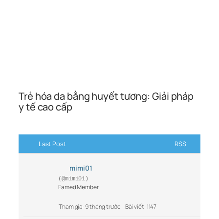
Trẻ hóa da bằng huyết tương: Giải pháp
y tế cao cấp
Last Post
RSS
mimi01
(@mimi01)
Famed Member
Tham gia: 9 tháng trước
Bài viết: 1147