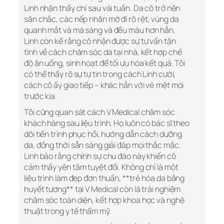
Linh nhận thấy chỉ sau vài tuần. Da cô trở nên
săn chắc, các nếp nhăn mờ đi rõ rệt, vùng da
quanh mắt và má sáng và đều màu hơn hẳn.
Linh còn kể rằng cô nhận được sự tư vấn tận
tình về cách chăm sóc da tại nhà, kết hợp chế
độ ăn uống, sinh hoạt để tối ưu hóa kết quả. Tôi
có thể thấy rõ sự tự tin trong cách Linh cười,
cách cô ấy giao tiếp – khác hẳn với vẻ mệt mỏi
trước kia.
Tôi cũng quan sát cách V Medical chăm sóc
khách hàng sau liệu trình. Họ luôn có bác sĩ theo
dõi tiến trình phục hồi, hướng dẫn cách dưỡng
da, đồng thời sẵn sàng giải đáp mọi thắc mắc.
Linh bảo rằng chính sự chu đáo này khiến cô
cảm thấy yên tâm tuyệt đối. Không chỉ là một
liệu trình làm đẹp đơn thuần, **trẻ hóa da bằng
huyết tương** tại V Medical còn là trải nghiệm
chăm sóc toàn diện, kết hợp khoa học và nghệ
thuật trong y tế thẩm mỹ.