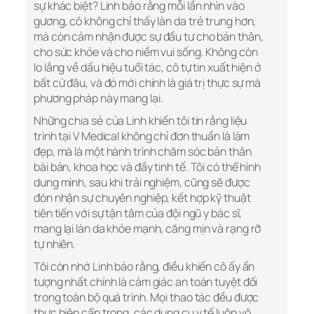
sự khác biệt? Linh bảo rằng mỗi lần nhìn vào
gương, cô không chỉ thấy làn da trẻ trung hơn,
mà còn cảm nhận được sự đầu tư cho bản thân,
cho sức khỏe và cho niềm vui sống. Không còn
lo lắng về dấu hiệu tuổi tác, cô tự tin xuất hiện ở
bất cứ đâu, và đó mới chính là giá trị thực sự mà
phương pháp này mang lại.
Những chia sẻ của Linh khiến tôi tin rằng liệu
trình tại V Medical không chỉ đơn thuần là làm
đẹp, mà là một hành trình chăm sóc bản thân
bài bản, khoa học và đầy tinh tế. Tôi có thể hình
dung mình, sau khi trải nghiệm, cũng sẽ được
đón nhận sự chuyên nghiệp, kết hợp kỹ thuật
tiên tiến với sự tận tâm của đội ngũ y bác sĩ,
mang lại làn da khỏe mạnh, căng mịn và rạng rỡ
tự nhiên.
Tôi còn nhớ Linh bảo rằng, điều khiến cô ấy ấn
tượng nhất chính là cảm giác an toàn tuyệt đối
trong toàn bộ quá trình. Mọi thao tác đều được
thực hiện cẩn trọng, các dụng cụ y tế luôn vô