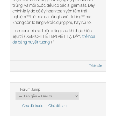
trùng, và mỗi bước đều có bác sĩ giám sát. Đây
chính là lý do cô ấy hoàn toàn yên tâm trải
nghiệm **trẻ hóa da bằng huyết tương** mà
không còn lo lắng về tác dụng phụ hay rủi ro.
Linh còn chia sẻ thêm rằng sau khi thực hiện
liệu trì ( XEM CHI TIẾT BÀI VIẾT TẠI ĐÂY:
trẻ hóa
da bằng huyết tương
) “
Trích dẫn
Forum Jump:
Chủ đề trước
Chủ đề sau