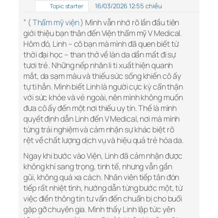
16/03/2026 12:55 chiều
Topic starter
” (
Thẩm mỹ viện
) Mình vẫn nhớ rõ lần đầu tiên
giới thiệu bạn thân đến Viện thẩm mỹ V Medical.
Hôm đó, Linh – cô bạn mà mình đã quen biết từ
thời đại học – than thở về làn da dần mất đi sự
tươi trẻ. Những nếp nhăn li ti xuất hiện quanh
mắt, da sạm màu và thiếu sức sống khiến cô ấy
tự ti hẳn. Mình biết Linh là người cực kỳ cẩn thận
với sức khỏe và vẻ ngoài, nên mình không muốn
đưa cô ấy đến một nơi thiếu uy tín. Thế là mình
quyết định dẫn Linh đến V Medical, nơi mà mình
từng trải nghiệm và cảm nhận sự khác biệt rõ
rệt về chất lượng dịch vụ và hiệu quả trẻ hóa da.
Ngay khi bước vào Viện, Linh đã cảm nhận được
không khí sang trọng, tinh tế, nhưng vẫn gần
gũi, không quá xa cách. Nhân viên tiếp tân đón
tiếp rất nhiệt tình, hướng dẫn từng bước một, từ
việc điền thông tin tư vấn đến chuẩn bị cho buổi
gặp gỡ chuyên gia. Mình thấy Linh lập tức yên