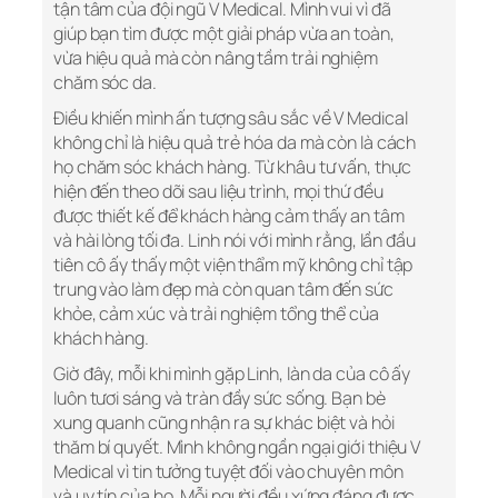
tận tâm của đội ngũ V Medical. Mình vui vì đã
giúp bạn tìm được một giải pháp vừa an toàn,
vừa hiệu quả mà còn nâng tầm trải nghiệm
chăm sóc da.
Điều khiến mình ấn tượng sâu sắc về V Medical
không chỉ là hiệu quả trẻ hóa da mà còn là cách
họ chăm sóc khách hàng. Từ khâu tư vấn, thực
hiện đến theo dõi sau liệu trình, mọi thứ đều
được thiết kế để khách hàng cảm thấy an tâm
và hài lòng tối đa. Linh nói với mình rằng, lần đầu
tiên cô ấy thấy một viện thẩm mỹ không chỉ tập
trung vào làm đẹp mà còn quan tâm đến sức
khỏe, cảm xúc và trải nghiệm tổng thể của
khách hàng.
Giờ đây, mỗi khi mình gặp Linh, làn da của cô ấy
luôn tươi sáng và tràn đầy sức sống. Bạn bè
xung quanh cũng nhận ra sự khác biệt và hỏi
thăm bí quyết. Mình không ngần ngại giới thiệu V
Medical vì tin tưởng tuyệt đối vào chuyên môn
và uy tín của họ. Mỗi người đều xứng đáng được