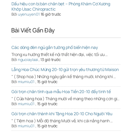
Dấu hiệu con bị bàn chân bẹt – Phòng Khám Cơ Xương
Khớp Usac Chiropractic
Bởi
uyenuyen01
16 giờ trước
Bài Viết Gần Đây
Các dòng đèn ngủ gắn tường phổ biến hiện nay
Trong xu hướng thiết kế nội thất hiện đại, việc tối ưu …
Bởi
nguoiaylaai
,
13 giờ trước
Lẵng Hoa Chúc Mừng 20-10 gửi trọn yêu thương từ Maison
" ( Shop hoa ) Những ngày gần kề tháng mười, không khí …
Bởi
miumiu01
,
15 giờ trước
Gói trọn chân tình qua mẫu Hoa Tiền 20-10 đầy tinh tế
" ( Cửa hàng hoa ) Tháng mười về mang theo những cơn gi…
Bởi
miumiu01
,
15 giờ trước
Gói trọn chân thành khi Tặng Hoa 20-10 Cho Người Yêu
" ( Tiệm hoa ) Mỗi độ tháng Mười về, khi cái nắng hanh …
Bởi
miumiu01
,
15 giờ trước