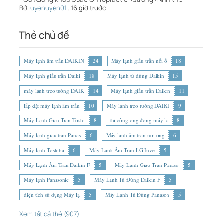
Bởi
uyenuyen01
,
16 giờ trước
Thẻ chủ đề
Máy lạnh âm trần DAIKIN
24
Máy lạnh giấu trần nối ố
18
Máy lạnh giấu trần Daiki
18
Máy lạnh tủ đứng Daikin
15
máy lạnh treo tường DAIK
14
Máy lạnh giấu trần Daikin
11
lắp đặt máy lạnh âm trần
10
Máy lạnh treo tường DAIKI
9
Máy Lạnh Giấu Trần Toshi
8
thi công ống đồng máy lạ
8
Máy lạnh giấu trần Panas
6
Máy lạnh âm trần nối ống
6
Máy lạnh Toshiba
6
Máy Lạnh Âm Trần LG Inve
5
Máy Lạnh Âm Trần Daikin F
5
Máy Lạnh Giấu Trần Panaso
5
Máy lạnh Panasonic
5
Máy Lạnh Tủ Đứng Daikin F
5
diện tích sử dụng Máy lạ
5
Máy Lạnh Tủ Đứng Panason
5
Xem tất cả thẻ (907)