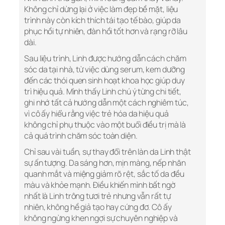
Không chỉ dừng lại ở việc làm đẹp bề mặt, liệu
trình này còn kích thích tái tạo tế bào, giúp da
phục hồi tự nhiên, đàn hồi tốt hơn và rạng rỡ lâu
dài.
Sau liệu trình, Linh được hướng dẫn cách chăm
sóc da tại nhà, từ việc dùng serum, kem dưỡng
đến các thói quen sinh hoạt khoa học giúp duy
trì hiệu quả. Mình thấy Linh chú ý từng chi tiết,
ghi nhớ tất cả hướng dẫn một cách nghiêm túc,
vì cô ấy hiểu rằng việc trẻ hóa da hiệu quả
không chỉ phụ thuộc vào một buổi điều trị mà là
cả quá trình chăm sóc toàn diện.
Chỉ sau vài tuần, sự thay đổi trên làn da Linh thật
sự ấn tượng. Da sáng hơn, mịn màng, nếp nhăn
quanh mắt và miệng giảm rõ rệt, sắc tố da đều
màu và khỏe mạnh. Điều khiến mình bất ngờ
nhất là Linh trông tươi trẻ nhưng vẫn rất tự
nhiên, không hề giả tạo hay cứng đơ. Cô ấy
không ngừng khen ngợi sự chuyên nghiệp và