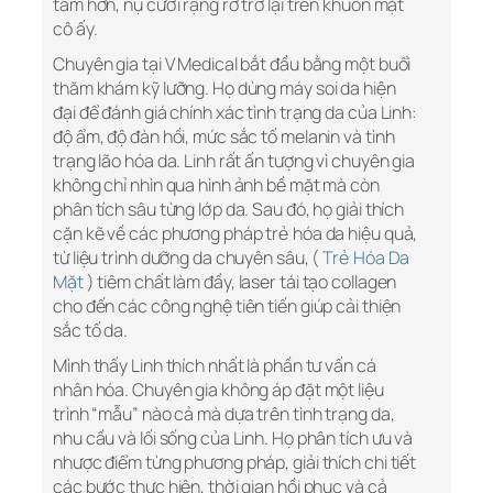
tâm hơn, nụ cười rạng rỡ trở lại trên khuôn mặt
cô ấy.
Chuyên gia tại V Medical bắt đầu bằng một buổi
thăm khám kỹ lưỡng. Họ dùng máy soi da hiện
đại để đánh giá chính xác tình trạng da của Linh:
độ ẩm, độ đàn hồi, mức sắc tố melanin và tình
trạng lão hóa da. Linh rất ấn tượng vì chuyên gia
không chỉ nhìn qua hình ảnh bề mặt mà còn
phân tích sâu từng lớp da. Sau đó, họ giải thích
cặn kẽ về các phương pháp trẻ hóa da hiệu quả,
từ liệu trình dưỡng da chuyên sâu, (
Trẻ Hóa Da
Mặt
) tiêm chất làm đầy, laser tái tạo collagen
cho đến các công nghệ tiên tiến giúp cải thiện
sắc tố da.
Mình thấy Linh thích nhất là phần tư vấn cá
nhân hóa. Chuyên gia không áp đặt một liệu
trình “mẫu” nào cả mà dựa trên tình trạng da,
nhu cầu và lối sống của Linh. Họ phân tích ưu và
nhược điểm từng phương pháp, giải thích chi tiết
các bước thực hiện, thời gian hồi phục và cả