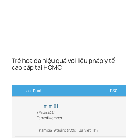
Trẻ hóa da hiệu quả với liệu pháp y tế
cao cấp tại HCMC
Last Post
RSS
mimi01
(@mimi01)
Famed Member
Tham gia: 9 tháng trước
Bài viết: 1147