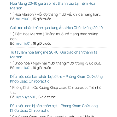
Hoa Mừng 20-10 gửi trao nét thanh tao tại Tiệm Hoa
Maison
" ( Hoa Maison ) Mỗi độ tháng mười về, khi cái nắng han…
Bởi
miumiu01
,
15 giờ trước
Gói trọn chân thành qua từng Ảnh Hoa Chúc Mừng 20-10
" ( Tiệm hoa Maison ) Tháng mười về mang theo những
cơn…
Bởi
miumiu01
,
16 giờ trước
Tự tay làm hoa tặng mẹ 20-10: Gửi trao chân thành tại
Maison
" ( Shop hoa ) Ngày hai mươi tháng mười trong ký ức của…
Bởi
miumiu01
,
16 giờ trước
Dấu hiệu của bàn chân bẹt ở trẻ – Phòng Khám Cơ Xương
Khớp Usac Chiropractic
" Phòng Khám Cơ Xương Khớp Usac Chiropractic Trẻ nhỏ
th…
Bởi
uyenuyen01
,
16 giờ trước
Dấu hiệu con bị bàn chân bẹt – Phòng Khám Cơ Xương
Khớp Usac Chiropractic
" Cơ Xương Khớp Usac Chiropractic <strong>Nhìn th…