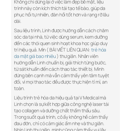
Không chỉ dừng lại ở việc làm đẹp bề mặt, liệu
trình này còn kích thích tái tạo tế bào, giúp da
phục hồi tự nhiên, đàn hồi tốt hơn và rạng rỡ lâu
dài.
Sau liệu trình, Linh được hướng dẫn cách chăm
sóc da tại nhà, từ việc dùng serum, kem dưỡng
đến các thói quen sinh hoạt khoa học giúp duy
trì hiệu quả. Mìn ( BÀI VIẾT LIÊN QUAN:
trẻ hóa
da mặt giá bao nhiêu
) thư giãn. Nhân viên
hướng dẫn Linh chuẩn bị, giải thích từng bước,
từ sát khuẩn đến cách thao tác thiết bị. Mình
đứng bên cạnh mà vẫn cảm thấy yên tâm tuyệt
đối, vì mọi thao tác đều được thực hiện tỉ mỉ, an
toàn.
Liệu trình trẻ hóa da hiệu quả tại V Medical mà
Linh chọn là sự kết hợp giữa công nghệ laser tái
tạo collagen và dưỡng chất thẩm thấu sâu.
Trong suốt quá trình, cô ấy không hề cảm thấy
đau đớn, chỉ có cảm giác ấm nhẹ và thư giãn.
Nhìn Linh thư giãn, mình cũng cảm thấy vui lây.