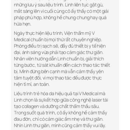
những lưu ý sau liệu trình. Linh liên tục gật gù,
mắt sáng lên vì cuối cùng cô ấy thấy có một giải
pháp phù hợp, không hề chung chung hay quá
hứa hẹn.
Ngày thực hiện liệu trình, Viện thẩm mỹ V
Medical chuẩn bị mọi thứ rất chuyên nghiệp.
Phòng điều trị sạch sẽ, đầy đủ thiết bị y tế hiện
đại, ánh sáng vừa phải tạo cảm giác thư giãn.
Nhân viên hướng dẫn Linh chuẩn bị, giải thích
từng bước, từ sát khuẩn đến cách thao tác thiết
bị. Mình đứng bên cạnh mà vẫn cảm thấy yên
tâm tuyệt đối, vì mọi thao tác đều được thực
hiện tỉ mỉ, an toàn.
Liệu trình trẻ hóa da hiệu quả tại V Medical mà
Linh chọn là sự kết hợp giữa công nghệ laser tái
tạo collagen và dưỡng chất thẩm thấu sâu.
Trong suốt quá trình, cô ấy không hề cảm thấy
đau đớn, chỉ có cảm giác ấm nhẹ và thư giãn.
Nhìn Linh thư giãn, mình cũng cảm thấy vui lây.