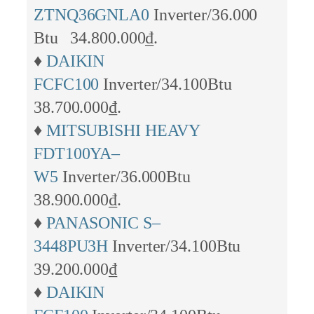
ZTNQ36GNLA0
Inverter/36.000
Btu 34.800.000₫.
♦
DAIKIN
FCFC100
Inverter/34.100Btu
38.700.000₫.
♦
MITSUBISHI HEAVY
FDT100YA–
W5
Inverter/36.000Btu
38.900.000₫.
♦
PANASONIC S–
3448PU3H
Inverter/34.100Btu
39.200.000₫
♦
DAIKIN