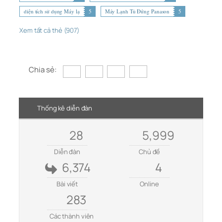
diện tích sử dụng Máy lạ
5
Máy Lạnh Tủ Đứng Panason
5
Xem tất cả thẻ (907)
Chia sẻ:
Thống kê diễn đàn
28
5,999
Diễn đàn
Chủ đề
6,374
4
Bài viết
Online
283
Các thành viên