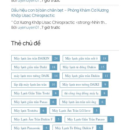
Bởi
uyenuyen01
,
7 giờ trước
Dấu hiệu con bị bàn chân bẹt – Phòng Khám Cơ Xương
Khớp Usac Chiropractic
" Cơ Xương Khớp Usac Chiropractic <strong>Nhìn th…
Bởi
uyenuyen01
,
7 giờ trước
Thẻ chủ đề
Máy lạnh âm trần DAIKIN
24
Máy lạnh giấu trần nối ố
18
Máy lạnh giấu trần Daiki
18
Máy lạnh tủ đứng Daikin
15
máy lạnh treo tường DAIK
14
Máy lạnh giấu trần Daikin
11
lắp đặt máy lạnh âm trần
10
Máy lạnh treo tường DAIKI
9
Máy Lạnh Giấu Trần Toshi
8
thi công ống đồng máy lạ
8
Máy lạnh giấu trần Panas
6
Máy lạnh âm trần nối ống
6
Máy lạnh Toshiba
6
Máy Lạnh Âm Trần LG Inve
5
Máy Lạnh Âm Trần Daikin F
5
Máy Lạnh Giấu Trần Panaso
5
Máy lạnh Panasonic
5
Máy Lạnh Tủ Đứng Daikin F
5