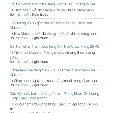
Gói trọn chân thành khi Tặng Hoa 20-10 Cho Người Yêu
" ( Tiệm hoa ) Mỗi độ tháng Mười về, khi cái nắng hanh …
Bởi
miumiu01
,
6 giờ trước
Hoa Mừng 20-10 gửi trao nét thanh tao tại Tiệm Hoa
Maison
" ( Hoa Maison ) Mỗi độ tháng mười về, khi cái nắng han…
Bởi
miumiu01
,
7 giờ trước
Gói trọn chân thành qua từng Ảnh Hoa Chúc Mừng 20-10
" ( Tiệm hoa Maison ) Tháng mười về mang theo những
cơn…
Bởi
miumiu01
,
7 giờ trước
Tự tay làm hoa tặng mẹ 20-10: Gửi trao chân thành tại
Maison
" ( Shop hoa ) Ngày hai mươi tháng mười trong ký ức của…
Bởi
miumiu01
,
7 giờ trước
Dấu hiệu của bàn chân bẹt ở trẻ – Phòng Khám Cơ Xương
Khớp Usac Chiropractic
" Phòng Khám Cơ Xương Khớp Usac Chiropractic Trẻ nhỏ
th…