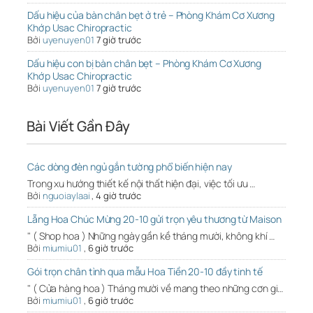
Dấu hiệu của bàn chân bẹt ở trẻ – Phòng Khám Cơ Xương
Khớp Usac Chiropractic
Bởi
uyenuyen01
7 giờ trước
Dấu hiệu con bị bàn chân bẹt – Phòng Khám Cơ Xương
Khớp Usac Chiropractic
Bởi
uyenuyen01
7 giờ trước
Bài Viết Gần Đây
Các dòng đèn ngủ gắn tường phổ biến hiện nay
Trong xu hướng thiết kế nội thất hiện đại, việc tối ưu …
Bởi
nguoiaylaai
,
4 giờ trước
Lẵng Hoa Chúc Mừng 20-10 gửi trọn yêu thương từ Maison
" ( Shop hoa ) Những ngày gần kề tháng mười, không khí …
Bởi
miumiu01
,
6 giờ trước
Gói trọn chân tình qua mẫu Hoa Tiền 20-10 đầy tinh tế
" ( Cửa hàng hoa ) Tháng mười về mang theo những cơn gi…
Bởi
miumiu01
,
6 giờ trước