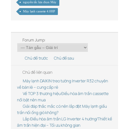
nguyên tắc lựa chọn Máy
Máy lạnh cassette 4.0HP
Forum Jump:
Chủ đề trước
Chủ đề sau
Chủ đề liên quan
Máy lạnh DAIKIN treo tường Inverter R32 chuyên
về bán lẻ – cung cấp rẻ
Về TOP 3 thương hiệu Điều hòa âm trần cassette
nổi bật nên mua
Giải đáp thắc mắc có nên lắp đặt Máy lạnh giấu
trần nối ống gió không?
Lắp Điều hòa âm trần LG Inverter 4 hướng/Thiết kế
âm trần hiện đại – Tối ưu không gian