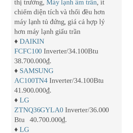
thị trường,
Máy lạnh âm trần
, ít
chiếm diện tích và thổi đều hơn
máy lạnh tủ đứng, giá cả hợp lý
hơn máy lạnh giấu trần
♦
DAIKIN
FCFC100
Inverter/34.100Btu
38.700.000₫.
♦
SAMSUNG
AC100TN4
Inverter/34.100Btu
41.900.000₫.
♦
LG
ZTNQ36GYLA0
Inverter/36.000
Btu 40.700.000₫.
♦
LG