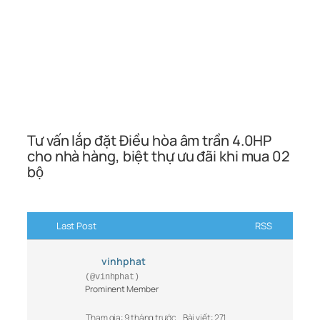
Tư vấn lắp đặt Điều hòa âm trần 4.0HP
cho nhà hàng, biệt thự ưu đãi khi mua 02
bộ
Last Post
RSS
vinhphat
(@vinhphat)
Prominent Member
Tham gia: 9 tháng trước
Bài viết: 271