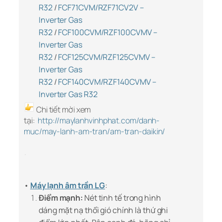
R32
/
FCF71CVM/RZF71CV2V –
Inverter Gas
R32
/
FCF100CVM/RZF100CVMV –
Inverter Gas
R32
/
FCF125CVM/RZF125CVMV –
Inverter Gas
R32
/
FCF140CVM/RZF140CVMV –
Inverter Gas R32
Chi tiết mời xem
tại:
http://maylanhvinhphat.com/danh-
muc/may-lanh-am-tran/am-tran-daikin/
•
Máy lạnh âm trần LG
:
Điểm mạnh:
Nét tinh tế trong hình
dáng mặt nạ thổi gió chính là thứ ghi