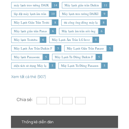
máy lạnh treo tường DAIK
14
Máy lạnh giấu trần Daikin
11
lắp đặt máy lạnh âm trần
10
Máy lạnh treo tường DAIKI
9
Máy Lạnh Giấu Trần Toshi
8
thi công ống đồng máy lạ
8
Máy lạnh giấu trần Panas
6
Máy lạnh âm trần nối ống
6
Máy lạnh Toshiba
6
Máy Lạnh Âm Trần LG Inve
5
Máy Lạnh Âm Trần Daikin F
5
Máy Lạnh Giấu Trần Panaso
5
Máy lạnh Panasonic
5
Máy Lạnh Tủ Đứng Daikin F
5
diện tích sử dụng Máy lạ
5
Máy Lạnh Tủ Đứng Panason
5
Xem tất cả thẻ (907)
Chia sẻ:
Thống kê diễn đàn