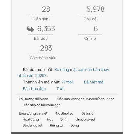
28
5,978
Diễn đàn
Chủ đề
6,353
6
Bài viết
Online
283
Các thành viên
Bài viết mới nhất:
Xe nâng mặt bàn nào bán chạy
nhất năm 2026?
Thành viên mới nhất:
77rtio1
Bài viết mới
Bài chưa đọc
Thẻ
Biểu tượng diễn đàn:
Diễn đàn không chứa bài viết chưa đọc
Diễn đàn có bài chưa đọc
Biểu tượng bài viết:
Not Replied
Đã trả lời
Hoạt động
Hot
Dính
Unapproved
Đã giải quyết
Riêng tư
Đóng