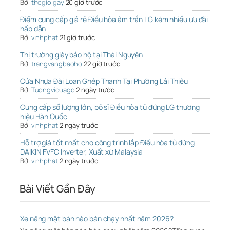
Bởi
thegioigay
20 giờ trước
Điểm cung cấp giá rẻ Điều hòa âm trần LG kèm nhiều ưu đãi
hấp dẫn
Bởi
vinhphat
21 giờ trước
Thị trường giày bảo hộ tại Thái Nguyên
Bởi
trangvangbaoho
22 giờ trước
Cửa Nhựa Đài Loan Ghép Thanh Tại Phường Lái Thiêu
Bởi
Tuongvicuago
2 ngày trước
Cung cấp số lượng lớn, bỏ sỉ Điều hòa tủ đứng LG thương
hiệu Hàn Quốc
Bởi
vinhphat
2 ngày trước
Hỗ trợ giá tốt nhất cho công trình lắp Điều hòa tủ đứng
DAIKIN FVFC Inverter, Xuất xứ Malaysia
Bởi
vinhphat
2 ngày trước
Bài Viết Gần Đây
Xe nâng mặt bàn nào bán chạy nhất năm 2026?