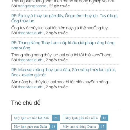
Thái Nguyên đang phát triển mạnh về công nghiệp với nhi…
Bởi
trangvangbaoho
,
22 giờ trước
RE: Ép tuy ô thủy lực gần đây, Ống mềm thuỷ lực, Tuy ô là gì,
Ống thủy lực
Ống tuy ô thủy lực loại tốt hiện nay giá thế nàoỐng tuy…
Bởi
thaontasieuthi
,
2 ngày trước
RE: Thang Nâng Thủy Lực nhập khẩu giải pháp nâng hàng
nhà xưởng
Thang nâng hàng thủy lực loại nào thì tốt hiện anyThang…
Bởi
thaontasieuthi
,
2 ngày trước
RE: Mua sàn nâng thủy lực ở đâu, Sàn nâng thủy lực giá rẻ,
Dock leveler giá tốt
Sàn nâng hạ thủy lực loại nào thì tốt hiện naySàn nâng …
Bởi
thaontasieuthi
,
2 ngày trước
Thẻ chủ đề
Máy lạnh âm trần DAIKIN
24
Máy lạnh giấu trần nối ố
18
Máy lạnh giấu trần Daiki
18
Máy lạnh tủ đứng Daikin
15