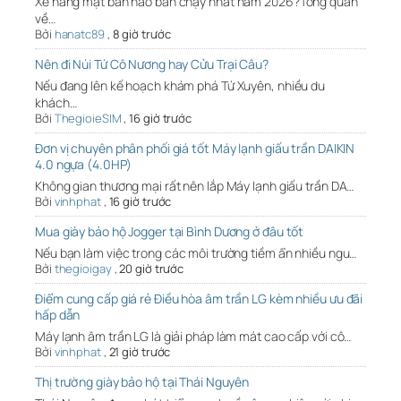
Xe nâng mặt bàn nào bán chạy nhất năm 2026?Tổng quan
về…
Bởi
hanatc89
,
8 giờ trước
Nên đi Núi Tứ Cô Nương hay Cửu Trại Câu?
Nếu đang lên kế hoạch khám phá Tứ Xuyên, nhiều du
khách…
Bởi
ThegioieSIM
,
16 giờ trước
Đơn vị chuyên phân phối giá tốt Máy lạnh giấu trần DAIKIN
4.0 ngựa (4.0HP)
Không gian thương mại rất nên lắp Máy lạnh giấu trần DA…
Bởi
vinhphat
,
16 giờ trước
Mua giày bảo hộ Jogger tại Bình Dương ở đâu tốt
Nếu bạn làm việc trong các môi trường tiềm ẩn nhiều ngu…
Bởi
thegioigay
,
20 giờ trước
Điểm cung cấp giá rẻ Điều hòa âm trần LG kèm nhiều ưu đãi
hấp dẫn
Máy lạnh âm trần LG là giải pháp làm mát cao cấp với cô…
Bởi
vinhphat
,
21 giờ trước
Thị trường giày bảo hộ tại Thái Nguyên