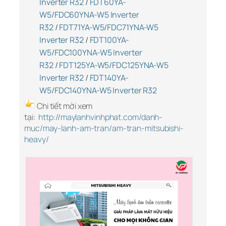
Inverter R32
/
FDT60YA-
W5/FDC60YNA-W5 Inverter
R32
/
FDT71YA-W5/FDC71YNA-W5
Inverter R32
/
FDT100YA-
W5/FDC100YNA-W5 Inverter
R32
/
FDT125YA-W5/FDC125YNA-W5
Inverter R32
/
FDT140YA-
W5/FDC140YNA-W5 Inverter R32
Chi tiết mời xem
tại:
http://maylanhvinhphat.com/danh-
muc/may-lanh-am-tran/am-tran-mitsubishi-
heavy/