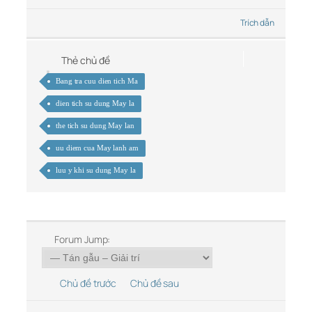
Trích dẫn
Thẻ chủ đề
Bang tra cuu dien tich Ma
dien tich su dung May la
the tich su dung May lan
uu diem cua May lanh am
luu y khi su dung May la
Forum Jump:
Chủ đề trước
Chủ đề sau