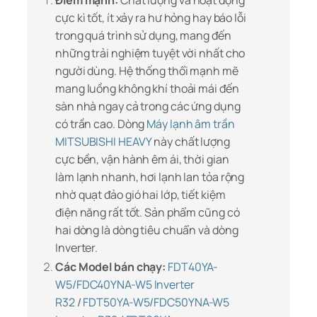
Điểm mạnh:
Chất lượng và hoạt động
cực kì tốt, ít xảy ra hư hỏng hay báo lỗi
trong quá trình sử dụng, mang đến
những trải nghiệm tuyệt vời nhất cho
người dùng. Hệ thống thổi mạnh mẽ
mang luồng không khí thoải mái đến
sàn nhà ngay cả trong các ứng dụng
có trần cao. Dòng
Máy lạnh âm trần
MITSUBISHI HEAVY
này chất lượng
cực bền, vận hành êm ái, thời gian
làm lạnh nhanh, hơi lạnh lan tỏa rộng
nhờ quạt đảo gió hai lớp, tiết kiệm
điện năng rất tốt. Sản phẩm cũng có
hai dòng là dòng tiêu chuẩn và dòng
Inverter.
Các Model bán chạy:
FDT40YA-
W5/FDC40YNA-W5 Inverter
R32
/
FDT50YA-W5/FDC50YNA-W5