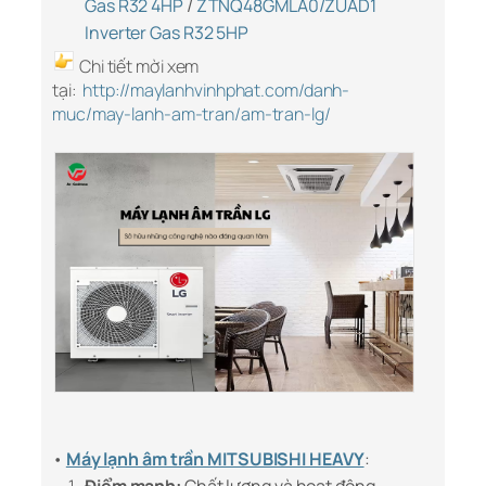
Gas R32 4HP
/
ZTNQ48GMLA0/ZUAD1
Inverter Gas R32 5HP
Chi tiết mời xem
tại:
http://maylanhvinhphat.com/danh-
muc/may-lanh-am-tran/am-tran-lg/
•
Máy lạnh âm trần MITSUBISHI HEAVY
: