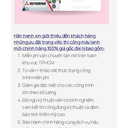
Hân hạnh xin giới thiệu đến khách hàng
những ưu đãi trong việc thi công máy lạnh
mới chính hãng 100% giá gốc đại lý bao gồm:
Miễn phí vận chuyển tận nơi trên toàn
khu vực TP.HCM
Tư vấn + Khảo sát thực trạng công
trình miền phí
Giảm giá đặc biệt cho các công trình
lớn theo số lượng
Đội ngũ kỹ thuật viên có kinh nghiệm,
cam kết thi công đúng kỹ thuật và đảm
bảo tính thẩm mỹ cao
Bảo hành chính hãng cùng dịch vụ hậu