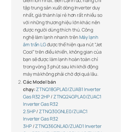
điểm lớn nhất. Bên cạnh đó, hãng chỉ
tập trung sản xuất dòng Inverter duy
nhất, giá thành lại rẻ hơn rất nhiều so
với những thương hiệu lớn khác nên
được người dùng thích thú. Công
nghệ làm lạnh nhanh trên
Máy lạnh
âm trần LG
được thể hiện qua nút “Jet
Cool” trên điều khiển, không gian của
bạn sẽ được làm lạnh hoàn toàn chỉ
trong vòng 3 phút sau khi khởi động
máy mà không phải chờ đợi quá lâu.
Các Model bán
chạy:
ZTNQ18GPLA0/ZUAB1 Inverter
Gas R32 2HP
/
ZTNQ24GPLA0/ZUAC1
Inverter Gas R32
2.5HP
/
ZTNQ30GNLE0/ZUAC1
Inverter Gas R32
3HP
/
ZTNQ36GNLA0/ZUAD1 Inverter