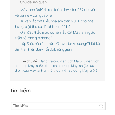
Chủ đề liên quan
Máy lạnh DAIKIN treo tường Inverter R32 chuyên
về bán lẻ – cung cấp rẻ
Tư vấn lắp đặt Điều hòa âm trần 4.0HP cho nhà
hàng, biệt thự ưu đãi khi mua 02 bộ
Giải đáp thắc mắc có nên lắp đặt Máy lạnh giấu
trần nối ống gió không?
Lắp Điều hòa âm trần LG Inverter 4 hướng/Thiết kế
âm trần hiện đại – Tối ưu không gian
Thẻ chủ đề:
Bang tra cuu dien tich Ma (2)
,
dien tich
su dung May la (5)
,
the tich su dung May lan (4)
,
uu
diem cua May lanh am (2)
,
luu y khi su dung May la (4)
Tìm kiếm