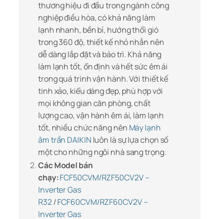
thương hiệu đi đầu trong ngành công
nghiệp điều hòa, có khả năng làm
lạnh nhanh, bền bỉ, hướng thổi gió
trong 360 độ, thiết kế nhỏ nhắn nên
dễ dàng lắp đặt và bảo trì. Khả năng
làm lạnh tốt, ổn định và hết sức êm ái
trong quá trình vận hành. Với thiết kế
tinh xảo, kiểu dáng đẹp, phù hợp với
mọi không gian căn phòng, chất
lượng cao, vận hành êm ái, làm lạnh
tốt, nhiều chức năng nên
Máy lạnh
âm trần DAIKIN
luôn là sự lựa chọn số
một cho những ngôi nhà sang trọng.
Các Model bán
chạy:
FCF50CVM/RZF50CV2V –
Inverter Gas
R32
/
FCF60CVM/RZF60CV2V –
Inverter Gas