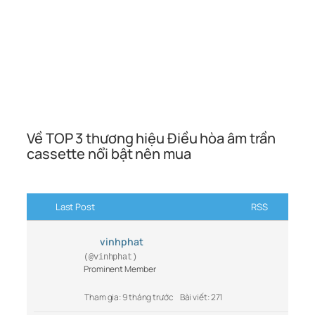
Về TOP 3 thương hiệu Điều hòa âm trần
cassette nổi bật nên mua
Last Post
RSS
vinhphat
(@vinhphat)
Prominent Member
Tham gia: 9 tháng trước
Bài viết: 271