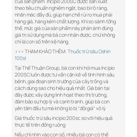
của sản phẩm. Incipio 200SC được sản xuất
theo tiêu chuẩn nghiêm ngặt, bao bì rõ ràng,
nhãn mác đầy đủ, giúp hạn chế rủi ro mua phải
hàng giả, hàng kém chất lượng. Khi so sánh tổng
thể, mức giá của sản phẩm này phản ánh đúng
giá trị sử dụng mà bà con nhận được, chứ không
chỉ là con số trên kệ hàng.
>>> THAM KHẢO THÊM:
Thuốc trừ sâu Oshin
100sl
Tại Thể Thuận Group, bà con khi hỏi mua Incipio
200SC luôn được tư vấn cặn kẽ về tình hình sâu
bệnh, giai đoạn sinh trưởng của cây trồng và
cách dùng sao cho hiệu quả nhất. Giá bán tại
đây được xây dựng linh hoạt theo thị trường,
đảm bảo sự hợp lý và cạnh tranh, giúp bà con
yên tâm đầu tư mà không lo bị “đội giá” vô lý.
Giá thuốc trừ sâu incipio 200sc so với hiệu quả
thực tế trên đồng ruộng
Nếu chỉ nhìn vào con số, nhiều bà con có thể