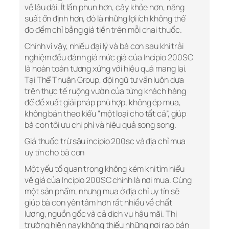
về lâu dài. Ít lần phun hơn, cây khỏe hơn, năng
suất ổn định hơn, đó là những lợi ích không thể
đo đếm chỉ bằng giá tiền trên mỗi chai thuốc.
Chính vì vậy, nhiều đại lý và bà con sau khi trải
nghiệm đều đánh giá mức giá của Incipio 200SC
là hoàn toàn tương xứng với hiệu quả mang lại.
Tại Thể Thuận Group, đội ngũ tư vấn luôn dựa
trên thực tế ruộng vườn của từng khách hàng
để đề xuất giải pháp phù hợp, không ép mua,
không bán theo kiểu “một loại cho tất cả”, giúp
bà con tối ưu chi phí và hiệu quả song song.
Giá thuốc trừ sâu incipio 200sc và địa chỉ mua
uy tín cho bà con
Một yếu tố quan trọng không kém khi tìm hiểu
về giá của Incipio 200SC chính là nơi mua. Cùng
một sản phẩm, nhưng mua ở địa chỉ uy tín sẽ
giúp bà con yên tâm hơn rất nhiều về chất
lượng, nguồn gốc và cả dịch vụ hậu mãi. Thị
trường hiện nay không thiếu những nơi rao bán