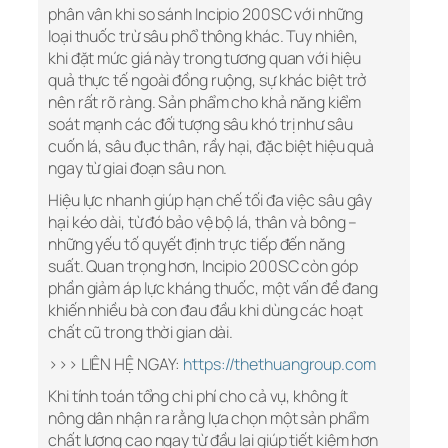
phân vân khi so sánh Incipio 200SC với những
loại thuốc trừ sâu phổ thông khác. Tuy nhiên,
khi đặt mức giá này trong tương quan với hiệu
quả thực tế ngoài đồng ruộng, sự khác biệt trở
nên rất rõ ràng. Sản phẩm cho khả năng kiểm
soát mạnh các đối tượng sâu khó trị như sâu
cuốn lá, sâu đục thân, rầy hại, đặc biệt hiệu quả
ngay từ giai đoạn sâu non.
Hiệu lực nhanh giúp hạn chế tối đa việc sâu gây
hại kéo dài, từ đó bảo vệ bộ lá, thân và bông –
những yếu tố quyết định trực tiếp đến năng
suất. Quan trọng hơn, Incipio 200SC còn góp
phần giảm áp lực kháng thuốc, một vấn đề đang
khiến nhiều bà con đau đầu khi dùng các hoạt
chất cũ trong thời gian dài.
>>> LIÊN HỆ NGAY:
https://thethuangroup.com
Khi tính toán tổng chi phí cho cả vụ, không ít
nông dân nhận ra rằng lựa chọn một sản phẩm
chất lượng cao ngay từ đầu lại giúp tiết kiệm hơn