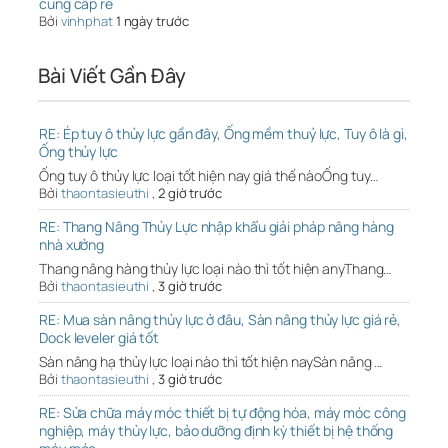
cung cấp rẻ
Bởi
vinhphat
1 ngày trước
Bài Viết Gần Đây
RE: Ép tuy ô thủy lực gần đây, Ống mềm thuỷ lực, Tuy ô là gì,
Ống thủy lực
Ống tuy ô thủy lực loại tốt hiện nay giá thế nàoỐng tuy…
Bởi
thaontasieuthi
,
2 giờ trước
RE: Thang Nâng Thủy Lực nhập khẩu giải pháp nâng hàng
nhà xưởng
Thang nâng hàng thủy lực loại nào thì tốt hiện anyThang…
Bởi
thaontasieuthi
,
3 giờ trước
RE: Mua sàn nâng thủy lực ở đâu, Sàn nâng thủy lực giá rẻ,
Dock leveler giá tốt
Sàn nâng hạ thủy lực loại nào thì tốt hiện naySàn nâng …
Bởi
thaontasieuthi
,
3 giờ trước
RE: Sửa chữa máy móc thiết bị tự động hóa, máy móc công
nghiệp, máy thủy lực, bảo dưỡng định kỳ thiết bị hệ thống