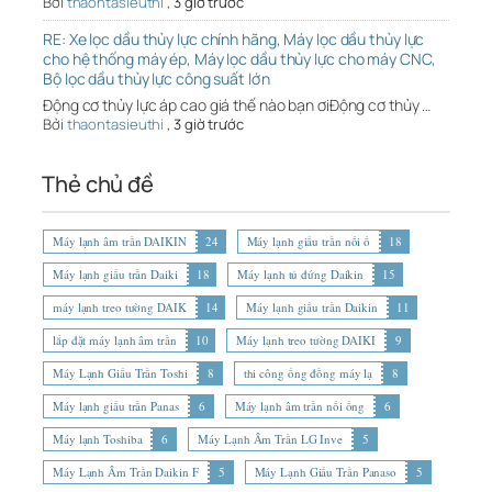
Bởi
thaontasieuthi
,
3 giờ trước
RE: Xe lọc dầu thủy lực chính hãng, Máy lọc dầu thủy lực
cho hệ thống máy ép, Máy lọc dầu thủy lực cho máy CNC,
Bộ lọc dầu thủy lực công suất lớn
Động cơ thủy lực áp cao giá thế nào bạn ơiĐộng cơ thủy …
Bởi
thaontasieuthi
,
3 giờ trước
Thẻ chủ đề
Máy lạnh âm trần DAIKIN
24
Máy lạnh giấu trần nối ố
18
Máy lạnh giấu trần Daiki
18
Máy lạnh tủ đứng Daikin
15
máy lạnh treo tường DAIK
14
Máy lạnh giấu trần Daikin
11
lắp đặt máy lạnh âm trần
10
Máy lạnh treo tường DAIKI
9
Máy Lạnh Giấu Trần Toshi
8
thi công ống đồng máy lạ
8
Máy lạnh giấu trần Panas
6
Máy lạnh âm trần nối ống
6
Máy lạnh Toshiba
6
Máy Lạnh Âm Trần LG Inve
5
Máy Lạnh Âm Trần Daikin F
5
Máy Lạnh Giấu Trần Panaso
5