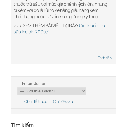
thuốc trừ sâu với mức giá chênh lệch lớn, nhưng
đi kèm với đó là rủi ro về hàng giả, hàng kém
chất lượng hoặc tư vấn không đúng kỹ thuật.
>>> XEM THÊM BÀI VIẾT TẠI ĐÂY:
Giá thuốc trừ
sâu Incipio 200sc
“
Trích dẫn
Forum Jump:
Chủ đề trước
Chủ đề sau
Tìm kiếm