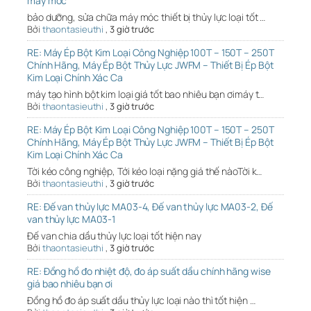
máy móc
bảo dưỡng, sửa chữa máy móc thiết bị thủy lực loại tốt …
Bởi
thaontasieuthi
,
3 giờ trước
RE: Máy Ép Bột Kim Loại Công Nghiệp 100T – 150T – 250T
Chính Hãng, Máy Ép Bột Thủy Lực JWFM – Thiết Bị Ép Bột
Kim Loại Chính Xác Ca
máy tạo hình bột kim loại giá tốt bao nhiêu bạn ơimáy t…
Bởi
thaontasieuthi
,
3 giờ trước
RE: Máy Ép Bột Kim Loại Công Nghiệp 100T – 150T – 250T
Chính Hãng, Máy Ép Bột Thủy Lực JWFM – Thiết Bị Ép Bột
Kim Loại Chính Xác Ca
Tời kéo công nghiệp, Tới kéo loại nặng giá thế nàoTời k…
Bởi
thaontasieuthi
,
3 giờ trước
RE: Đế van thủy lực MA03-4, Đế van thủy lực MA03-2, Đế
van thủy lực MA03-1
Đế van chia dầu thủy lực loại tốt hiện nay
Bởi
thaontasieuthi
,
3 giờ trước
RE: Đồng hồ đo nhiệt độ, đo áp suất dầu chính hãng wise
giá bao nhiêu bạn ơi
Đồng hồ đo áp suất dầu thủy lực loại nào thì tốt hiện …