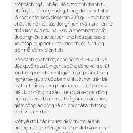
một cách ngẫu nhiên. Nó được hình thành từ
nhiều yếu tố cộng hưởng, trong đó nổi bật nhất
là hoạt chất Isocycloseram 200 g/L – một hoạt
chất thế hệ mới, tác động nhanh và mạnh lên hệ
thần kinh của sâu hại. Đây là nhóm hoạt chất
được nghiên cứu bài bản, cho hiệu quả cao ở
liều thấp, giúp tiết kiệm lượng thuốc sử dụng
trên mỗi đơn vị diện tích.
Bên cạnh hoạt chất, công nghệ PLINAZOLIN®
độc quyền của Syngenta cũng đóng vai trò rất
lớn trong việc định hình giá trị sản phẩm. Công
nghệ này giúp thuốc bám dính tốt hơn trên bề
mặt lá, thấm sâu và phân bố đều, từ đó kéo dài
hiệu lực phòng trừ sâu. Hiệu quả kéo dài đồng
nghĩa với việc bà con có thể giảm số lần phun,
giảm công lao động và chi phí phát sinh trong
suốt vụ canh tác.
Một yếu tố khác ít được để ý nhưng lại ảnh
hưởng trực tiếp đến giá là độ ổn định và an toàn