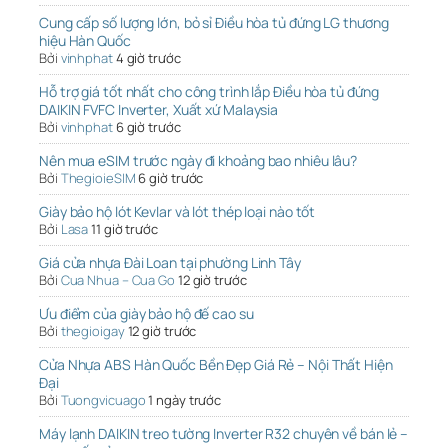
Cung cấp số lượng lớn, bỏ sỉ Điều hòa tủ đứng LG thương
hiệu Hàn Quốc
Bởi
vinhphat
4 giờ trước
Hỗ trợ giá tốt nhất cho công trình lắp Điều hòa tủ đứng
DAIKIN FVFC Inverter, Xuất xứ Malaysia
Bởi
vinhphat
6 giờ trước
Nên mua eSIM trước ngày đi khoảng bao nhiêu lâu?
Bởi
ThegioieSIM
6 giờ trước
Giày bảo hộ lót Kevlar và lót thép loại nào tốt
Bởi
Lasa
11 giờ trước
Giá cửa nhựa Đài Loan tại phường Linh Tây
Bởi
Cua Nhua – Cua Go
12 giờ trước
Ưu điểm của giày bảo hộ đế cao su
Bởi
thegioigay
12 giờ trước
Cửa Nhựa ABS Hàn Quốc Bền Đẹp Giá Rẻ – Nội Thất Hiện
Đại
Bởi
Tuongvicuago
1 ngày trước
Máy lạnh DAIKIN treo tường Inverter R32 chuyên về bán lẻ –