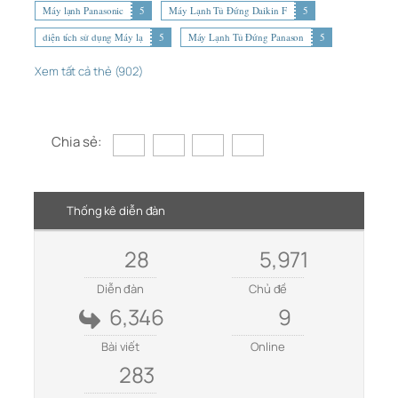
Máy lạnh Panasonic
5
Máy Lạnh Tủ Đứng Daikin F
5
diện tích sử dụng Máy lạ
5
Máy Lạnh Tủ Đứng Panason
5
Xem tất cả thẻ (902)
Chia sẻ:
Thống kê diễn đàn
28
5,971
Diễn đàn
Chủ đề
6,346
9
Bài viết
Online
283