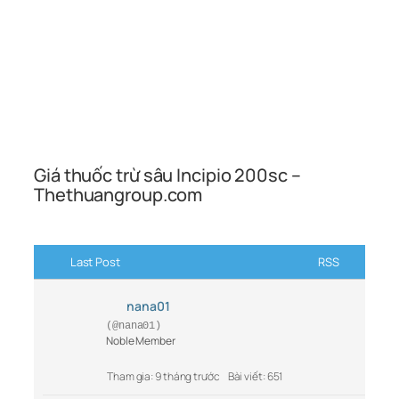
Giá thuốc trừ sâu Incipio 200sc –
Thethuangroup.com
Last Post
RSS
nana01
(@nana01)
Noble Member
Tham gia: 9 tháng trước
Bài viết: 651