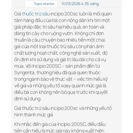
11/03/2026 4:35 sáng
Topic starter
Giá
thuốc trừ sâu
incipio 200sc luôn là mối quan
tâm hàng đầu của bà con nông dân khi tìm một
giải pháp đặc trị sâu hại hiệu quả, an toàn và
đáng tin cậy cho ruộng vườn. Không chỉ đơn
thuần là câu chuyện bao nhiêu tiền một chai,
giá của một loại thuốc trừ sâu còn phản ánh
chất lượng hoạt chất, công nghệ sản xuất, độ
ổn định khi sử dụng và giá trị lâu dài cho cả vụ
mùa. Với Incipio 200SC – sản phẩm đến từ
Syngenta, thương hiệu đã quá quen thuộc
trong ngành bảo vệ thực vật – việc tìm hiểu kỹ
về giá và những yếu tố xoay quanh mức giá là
điều bà con không nên bỏ qua trước khi quyết
định sử dụng.
Giá thuốc trừ sâu incipio 200sc và những yếu tố
hình thành mức giá
Khi nhắc đến giá của Incipio 200SC, điều đầu
tiên cần hiểu là mức giá này không xuất hiện