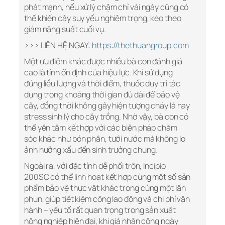
phát mạnh, nếu xử lý chậm chỉ vài ngày cũng có
thể khiến cây suy yếu nghiêm trọng, kéo theo
giảm năng suất cuối vụ.
>>> LIÊN HỆ NGAY:
https://thethuangroup.com
Một ưu điểm khác được nhiều bà con đánh giá
cao là tính ổn định của hiệu lực. Khi sử dụng
đúng liều lượng và thời điểm, thuốc duy trì tác
dụng trong khoảng thời gian đủ dài để bảo vệ
cây, đồng thời không gây hiện tượng cháy lá hay
stress sinh lý cho cây trồng. Nhờ vậy, bà con có
thể yên tâm kết hợp với các biện pháp chăm
sóc khác như bón phân, tưới nước mà không lo
ảnh hưởng xấu đến sinh trưởng chung.
Ngoài ra, với đặc tính dễ phối trộn, Incipio
200SC có thể linh hoạt kết hợp cùng một số sản
phẩm bảo vệ thực vật khác trong cùng một lần
phun, giúp tiết kiệm công lao động và chi phí vận
hành – yếu tố rất quan trọng trong sản xuất
nông nghiệp hiện đại, khi giá nhân công ngày