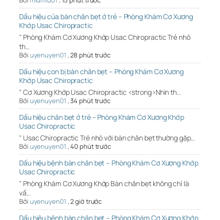
Bởi
miumiu01
,
15 phút trước
Dấu hiệu của bàn chân bẹt ở trẻ – Phòng Khám Cơ Xương
Khớp Usac Chiropractic
" Phòng Khám Cơ Xương Khớp Usac Chiropractic Trẻ nhỏ
th…
Bởi
uyenuyen01
,
28 phút trước
Dấu hiệu con bị bàn chân bẹt – Phòng Khám Cơ Xương
Khớp Usac Chiropractic
" Cơ Xương Khớp Usac Chiropractic <strong>Nhìn th…
Bởi
uyenuyen01
,
34 phút trước
Dấu hiệu chân bẹt ở trẻ – Phòng Khám Cơ Xương Khớp
Usac Chiropractic
" Usac Chiropractic Trẻ nhỏ với bàn chân bẹt thường gặp…
Bởi
uyenuyen01
,
40 phút trước
Dấu hiệu bệnh bàn chân bẹt – Phòng Khám Cơ Xương Khớp
Usac Chiropractic
" Phòng Khám Cơ Xương Khớp Bàn chân bẹt không chỉ là
vấ…
Bởi
uyenuyen01
,
2 giờ trước
Dấu hiệu bệnh bàn chân bẹt – Phòng Khám Cơ Xương Khớp