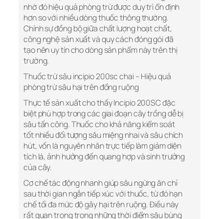
nhờ đó hiệu quả phòng trừ được duy trì ổn định
hơn so với nhiều dòng thuốc thông thường.
Chính sự đồng bộ giữa chất lượng hoạt chất,
công nghệ sản xuất và quy cách đóng gói đã
tạo nên uy tín cho dòng sản phẩm này trên thị
trường.
Thuốc trừ sâu incipio 200sc chai – Hiệu quả
phòng trừ sâu hại trên đồng ruộng
Thực tế sản xuất cho thấy Incipio 200SC đặc
biệt phù hợp trong các giai đoạn cây trồng dễ bị
sâu tấn công. Thuốc cho khả năng kiểm soát
tốt nhiều đối tượng sâu miệng nhai và sâu chích
hút, vốn là nguyên nhân trực tiếp làm giảm diện
tích lá, ảnh hưởng đến quang hợp và sinh trưởng
của cây.
Cơ chế tác động nhanh giúp sâu ngừng ăn chỉ
sau thời gian ngắn tiếp xúc với thuốc, từ đó hạn
chế tối đa mức độ gây hại trên ruộng. Điều này
rất quan trọng trong những thời điểm sâu bùng