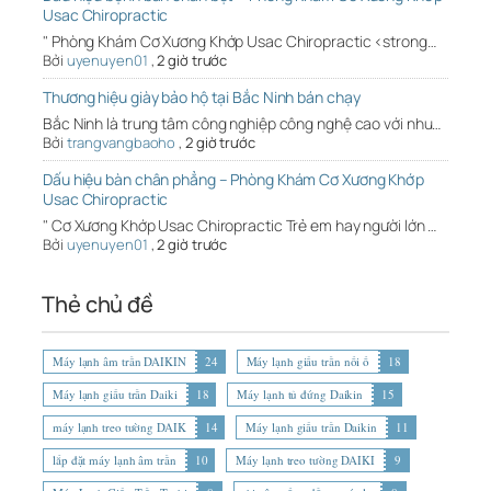
Usac Chiropractic
" Phòng Khám Cơ Xương Khớp Usac Chiropractic <strong…
Bởi
uyenuyen01
,
2 giờ trước
Thương hiệu giày bảo hộ tại Bắc Ninh bán chạy
Bắc Ninh là trung tâm công nghiệp công nghệ cao với nhu…
Bởi
trangvangbaoho
,
2 giờ trước
Dấu hiệu bàn chân phẳng – Phòng Khám Cơ Xương Khớp
Usac Chiropractic
" Cơ Xương Khớp Usac Chiropractic Trẻ em hay người lớn …
Bởi
uyenuyen01
,
2 giờ trước
Thẻ chủ đề
Máy lạnh âm trần DAIKIN
24
Máy lạnh giấu trần nối ố
18
Máy lạnh giấu trần Daiki
18
Máy lạnh tủ đứng Daikin
15
máy lạnh treo tường DAIK
14
Máy lạnh giấu trần Daikin
11
lắp đặt máy lạnh âm trần
10
Máy lạnh treo tường DAIKI
9