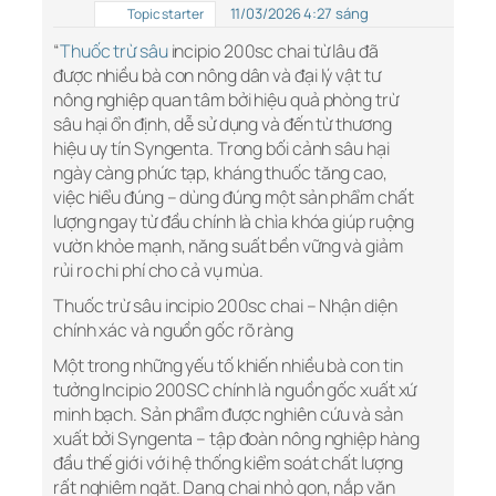
11/03/2026 4:27 sáng
Topic starter
“
Thuốc trừ sâu
incipio 200sc chai từ lâu đã
được nhiều bà con nông dân và đại lý vật tư
nông nghiệp quan tâm bởi hiệu quả phòng trừ
sâu hại ổn định, dễ sử dụng và đến từ thương
hiệu uy tín Syngenta. Trong bối cảnh sâu hại
ngày càng phức tạp, kháng thuốc tăng cao,
việc hiểu đúng – dùng đúng một sản phẩm chất
lượng ngay từ đầu chính là chìa khóa giúp ruộng
vườn khỏe mạnh, năng suất bền vững và giảm
rủi ro chi phí cho cả vụ mùa.
Thuốc trừ sâu incipio 200sc chai – Nhận diện
chính xác và nguồn gốc rõ ràng
Một trong những yếu tố khiến nhiều bà con tin
tưởng Incipio 200SC chính là nguồn gốc xuất xứ
minh bạch. Sản phẩm được nghiên cứu và sản
xuất bởi Syngenta – tập đoàn nông nghiệp hàng
đầu thế giới với hệ thống kiểm soát chất lượng
rất nghiêm ngặt. Dạng chai nhỏ gọn, nắp vặn