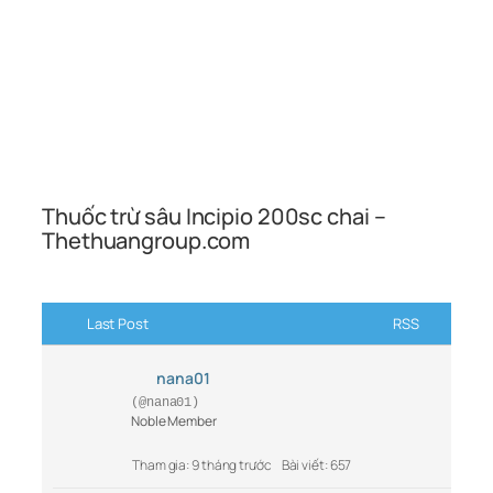
Thuốc trừ sâu Incipio 200sc chai –
Thethuangroup.com
Last Post
RSS
nana01
(@nana01)
Noble Member
Tham gia: 9 tháng trước
Bài viết: 657