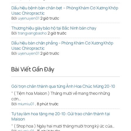
Dấu hiệu bệnh bàn chân bẹt – Phòng Khám Cơ Xương Khớp
Usac Chiropractic
Bởi
uyenuyen01
2 giờ trước
Thương hiệu giày bảo hộ tại Bắc Ninh bán chạy
Bởi
trangvangbaoho
2 giờ trước
Dấu hiệu bàn chân phẳng – Phòng Khám Cơ Xương Khớp
Usac Chiropractic
Bởi
uyenuyen01
2 giờ trước
Bài Viết Gần Đây
Gói trọn chân thành qua từng Ảnh Hoa Chúc Mừng 20-10
" ( Tiệm hoa Maison ) Tháng mười về mang theo những
cơn…
Bởi
miumiu01
,
8 phút trước
Tự tay làm hoa tặng mẹ 20-10: Gửi trao chân thành tại
Maison
" ( Shop hoa ) Ngày hai mươi tháng mười trong ký ức của…