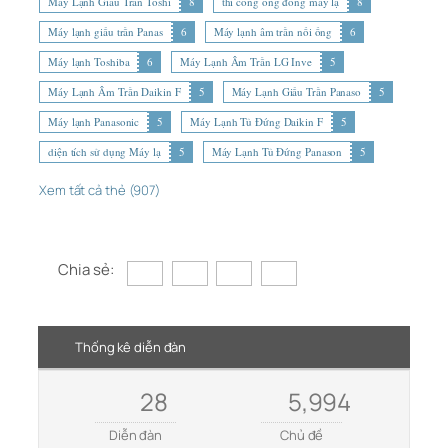
Máy Lạnh Giấu Trần Toshi
8
thi công ống đồng máy lạ
8
Máy lạnh giấu trần Panas
6
Máy lạnh âm trần nối ống
6
Máy lạnh Toshiba
6
Máy Lạnh Âm Trần LG Inve
5
Máy Lạnh Âm Trần Daikin F
5
Máy Lạnh Giấu Trần Panaso
5
Máy lạnh Panasonic
5
Máy Lạnh Tủ Đứng Daikin F
5
diện tích sử dụng Máy lạ
5
Máy Lạnh Tủ Đứng Panason
5
Xem tất cả thẻ (907)
Chia sẻ:
Thống kê diễn đàn
28
5,994
Diễn đàn
Chủ đề