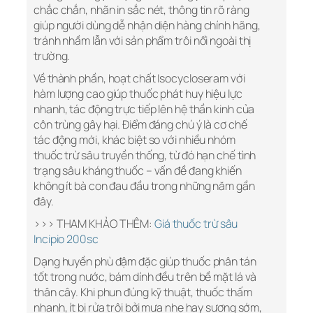
chắc chắn, nhãn in sắc nét, thông tin rõ ràng
giúp người dùng dễ nhận diện hàng chính hãng,
tránh nhầm lẫn với sản phẩm trôi nổi ngoài thị
trường.
Về thành phần, hoạt chất Isocycloseram với
hàm lượng cao giúp thuốc phát huy hiệu lực
nhanh, tác động trực tiếp lên hệ thần kinh của
côn trùng gây hại. Điểm đáng chú ý là cơ chế
tác động mới, khác biệt so với nhiều nhóm
thuốc trừ sâu truyền thống, từ đó hạn chế tình
trạng sâu kháng thuốc – vấn đề đang khiến
không ít bà con đau đầu trong những năm gần
đây.
>>> THAM KHẢO THÊM:
Giá thuốc trừ sâu
Incipio 200sc
Dạng huyền phù đậm đặc giúp thuốc phân tán
tốt trong nước, bám dính đều trên bề mặt lá và
thân cây. Khi phun đúng kỹ thuật, thuốc thấm
nhanh, ít bị rửa trôi bởi mưa nhẹ hay sương sớm,