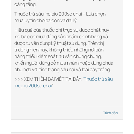
càng tăng.
Thuốc trừ sâu incipio 200sc chai – Lựa chọn
mua uy tín cho bà con và đại lý
Hiệu quả của thuốc chỉ thực sự được phát huy
khi bà con mua đúng sản phẩm chính hãng và
được tư vấn đúng kỹ thuật sử dụng. Trên thị
trường hiện nay, không thiếu những nơi bán
hàng thiếu kiểm soát, tư vấn chung chung,
khiến người dùng dễ mua nhầm hoặc dùng chưa
phù hợp với tình trạng sâu hại và loại cây trồng.
>>> XEM THÊM BÀI VIẾT TẠI ĐÂY:
Thuốc trừ sâu
Incipio 200sc chai
“
Trích dẫn