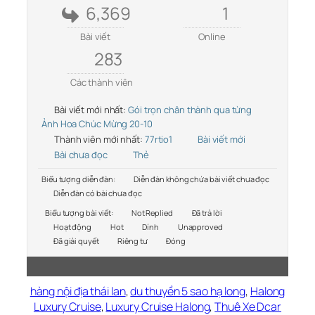
6,369
1
Bài viết
Online
283
Các thành viên
Bài viết mới nhất:
Gói trọn chân thành qua từng
Ảnh Hoa Chúc Mừng 20-10
Thành viên mới nhất:
77rtio1
Bài viết mới
Bài chưa đọc
Thẻ
Biểu tượng diễn đàn:
Diễn đàn không chứa bài viết chưa đọc
Diễn đàn có bài chưa đọc
Biểu tượng bài viết:
Not Replied
Đã trả lời
Hoạt động
Hot
Dính
Unapproved
Đã giải quyết
Riêng tư
Đóng
hàng nội địa thái lan
,
du thuyền 5 sao hạ long
,
Halong
Luxury Cruise
,
Luxury Cruise Halong
,
Thuê Xe Dcar