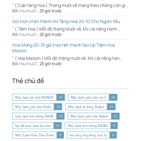
" ( Cửa hàng hoa ) Tháng mười về mang theo những cơn gi…
Bởi
miumiu01
,
23 giờ trước
Gói trọn chân thành khi Tặng Hoa 20-10 Cho Người Yêu
" ( Tiệm hoa ) Mỗi độ tháng Mười về, khi cái nắng hanh …
Bởi
miumiu01
,
23 giờ trước
Hoa Mừng 20-10 gửi trao nét thanh tao tại Tiệm Hoa
Maison
" ( Hoa Maison ) Mỗi độ tháng mười về, khi cái nắng han…
Bởi
miumiu01
,
23 giờ trước
Thẻ chủ đề
Máy lạnh âm trần DAIKIN
24
Máy lạnh giấu trần nối ố
18
Máy lạnh giấu trần Daiki
18
Máy lạnh tủ đứng Daikin
15
máy lạnh treo tường DAIK
14
Máy lạnh giấu trần Daikin
11
lắp đặt máy lạnh âm trần
10
Máy lạnh treo tường DAIKI
9
Máy Lạnh Giấu Trần Toshi
8
thi công ống đồng máy lạ
8