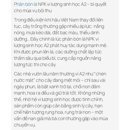
Phân bón lá
NPK vi lượng sinh học A2 – bí quyết
cho mùa vụ bội thu
Trong điều kiện khí hậu Việt Nam thay đổi liên
tục, cây trồng thường gặp nhiều áp lực: nắng
nóng, mưa kéo dài, đất bạc màu, thiếu dinh
dưỡng… Đây chính là lúc phân bón lá NPK vi
lượng sinh học A2 phát huy tác dụng mạnh mẽ.
Khi được phun lên lá, các dưỡng chất lập tức
thấm sâu qua biểu bì, cung cấp nguồn năng
lượng tức thì cho cây.
Các nhà vườn lâu năm thường ví A2 như “chén
nước mát” cho cây đang mệt mỏi – chỉ sau vài
ngày phun, lá bật xanh trở lại, chồi non đâm
mạnh, hoa ra đều và giữ trái tốt. Không những
thế, nhờ hệ vi lượng sinh học được tinh chỉnh,
sản phẩm còn giúp cân bằng sinh lý cây, hạn
chế hiện tượng rụng hoa, rụng trái non – một
vấn đề nan giải mà bà con thường gặp vào mùa
chuyển vụ.