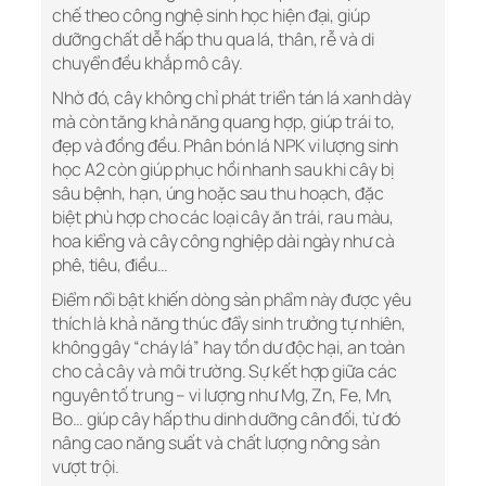
chế theo công nghệ sinh học hiện đại, giúp
dưỡng chất dễ hấp thu qua lá, thân, rễ và di
chuyển đều khắp mô cây.
Nhờ đó, cây không chỉ phát triển tán lá xanh dày
mà còn tăng khả năng quang hợp, giúp trái to,
đẹp và đồng đều. Phân bón lá NPK vi lượng sinh
học A2 còn giúp phục hồi nhanh sau khi cây bị
sâu bệnh, hạn, úng hoặc sau thu hoạch, đặc
biệt phù hợp cho các loại cây ăn trái, rau màu,
hoa kiểng và cây công nghiệp dài ngày như cà
phê, tiêu, điều…
Điểm nổi bật khiến dòng sản phẩm này được yêu
thích là khả năng thúc đẩy sinh trưởng tự nhiên,
không gây “cháy lá” hay tồn dư độc hại, an toàn
cho cả cây và môi trường. Sự kết hợp giữa các
nguyên tố trung – vi lượng như Mg, Zn, Fe, Mn,
Bo… giúp cây hấp thu dinh dưỡng cân đối, từ đó
nâng cao năng suất và chất lượng nông sản
vượt trội.