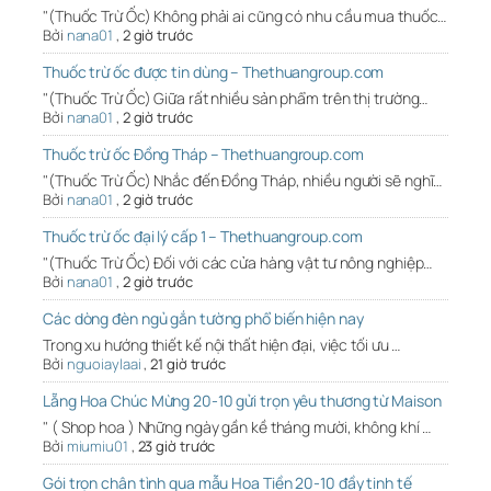
"(Thuốc Trừ Ốc) Không phải ai cũng có nhu cầu mua thuốc…
Bởi
nana01
,
2 giờ trước
Thuốc trừ ốc được tin dùng – Thethuangroup.com
"(Thuốc Trừ Ốc) Giữa rất nhiều sản phẩm trên thị trường…
Bởi
nana01
,
2 giờ trước
Thuốc trừ ốc Đồng Tháp – Thethuangroup.com
"(Thuốc Trừ Ốc) Nhắc đến Đồng Tháp, nhiều người sẽ nghĩ…
Bởi
nana01
,
2 giờ trước
Thuốc trừ ốc đại lý cấp 1 – Thethuangroup.com
"(Thuốc Trừ Ốc) Đối với các cửa hàng vật tư nông nghiệp…
Bởi
nana01
,
2 giờ trước
Các dòng đèn ngủ gắn tường phổ biến hiện nay
Trong xu hướng thiết kế nội thất hiện đại, việc tối ưu …
Bởi
nguoiaylaai
,
21 giờ trước
Lẵng Hoa Chúc Mừng 20-10 gửi trọn yêu thương từ Maison
" ( Shop hoa ) Những ngày gần kề tháng mười, không khí …
Bởi
miumiu01
,
23 giờ trước
Gói trọn chân tình qua mẫu Hoa Tiền 20-10 đầy tinh tế