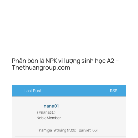
Phân bón lá NPK vi lượng sinh học A2 –
Thethuangroup.com
Last Post
RSS
nana01
(@nana01)
Noble Member
Tham gia: 9 tháng trước
Bài viết: 661