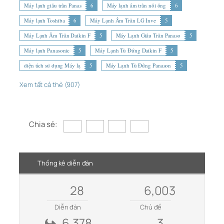
Máy lạnh giấu trần Panas
6
Máy lạnh âm trần nối ống
6
Máy lạnh Toshiba
6
Máy Lạnh Âm Trần LG Inve
5
Máy Lạnh Âm Trần Daikin F
5
Máy Lạnh Giấu Trần Panaso
5
Máy lạnh Panasonic
5
Máy Lạnh Tủ Đứng Daikin F
5
diện tích sử dụng Máy lạ
5
Máy Lạnh Tủ Đứng Panason
5
Xem tất cả thẻ (907)
Chia sẻ:
Thống kê diễn đàn
28
6,003
Diễn đàn
Chủ đề
6,378
3