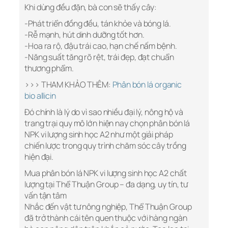
Khi dùng đều đặn, bà con sẽ thấy cây:
-Phát triển đồng đều, tán khỏe và bóng lá.
-Rễ mạnh, hút dinh dưỡng tốt hơn.
-Hoa ra rộ, đậu trái cao, hạn chế nấm bệnh.
-Năng suất tăng rõ rệt, trái đẹp, đạt chuẩn
thương phẩm.
>>> THAM KHẢO THÊM:
Phân bón lá organic
bio allicin
Đó chính là lý do vì sao nhiều đại lý, nông hộ và
trang trại quy mô lớn hiện nay chọn phân bón lá
NPK vi lượng sinh học A2 như một giải pháp
chiến lược trong quy trình chăm sóc cây trồng
hiện đại.
Mua phân bón lá NPK vi lượng sinh học A2 chất
lượng tại Thể Thuận Group – đa dạng, uy tín, tư
vấn tận tâm
Nhắc đến vật tư nông nghiệp, Thể Thuận Group
đã trở thành cái tên quen thuộc với hàng ngàn