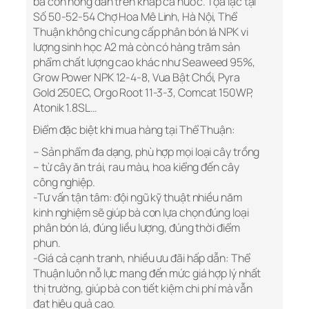
bà con nông dân trên khắp cả nước. Tọa lạc tại
Số 50-52-54 Chợ Hoa Mê Linh, Hà Nội, Thể
Thuận không chỉ cung cấp phân bón lá NPK vi
lượng sinh học A2 mà còn có hàng trăm sản
phẩm chất lượng cao khác như Seaweed 95%,
Grow Power NPK 12-4-8, Vua Bật Chồi, Pyra
Gold 250EC, Orgo Root 11-3-3, Comcat 150WP,
Atonik 1.8SL…
Điểm đặc biệt khi mua hàng tại Thể Thuận:
– Sản phẩm đa dạng, phù hợp mọi loại cây trồng
– từ cây ăn trái, rau màu, hoa kiểng đến cây
công nghiệp.
-Tư vấn tận tâm: đội ngũ kỹ thuật nhiều năm
kinh nghiệm sẽ giúp bà con lựa chọn đúng loại
phân bón lá, đúng liều lượng, đúng thời điểm
phun.
-Giá cả cạnh tranh, nhiều ưu đãi hấp dẫn: Thể
Thuận luôn nỗ lực mang đến mức giá hợp lý nhất
thị trường, giúp bà con tiết kiệm chi phí mà vẫn
đạt hiệu quả cao.