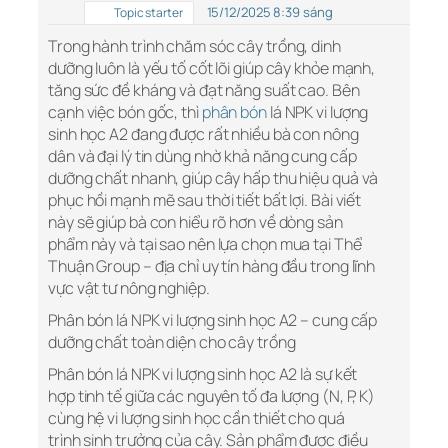
15/12/2025 8:39 sáng
Topic starter
Trong hành trình chăm sóc cây trồng, dinh
dưỡng luôn là yếu tố cốt lõi giúp cây khỏe mạnh,
tăng sức đề kháng và đạt năng suất cao. Bên
cạnh việc bón gốc, thì
phân bón
lá NPK vi lượng
sinh học A2 đang được rất nhiều bà con nông
dân và đại lý tin dùng nhờ khả năng cung cấp
dưỡng chất nhanh, giúp cây hấp thu hiệu quả và
phục hồi mạnh mẽ sau thời tiết bất lợi. Bài viết
này sẽ giúp bà con hiểu rõ hơn về dòng sản
phẩm này và tại sao nên lựa chọn mua tại Thể
Thuận Group – địa chỉ uy tín hàng đầu trong lĩnh
vực vật tư nông nghiệp.
Phân bón lá NPK vi lượng sinh học A2 – cung cấp
dưỡng chất toàn diện cho cây trồng
Phân bón lá NPK vi lượng sinh học A2 là sự kết
hợp tinh tế giữa các nguyên tố đa lượng (N, P, K)
cùng hệ vi lượng sinh học cần thiết cho quá
trình sinh trưởng của cây. Sản phẩm được điều