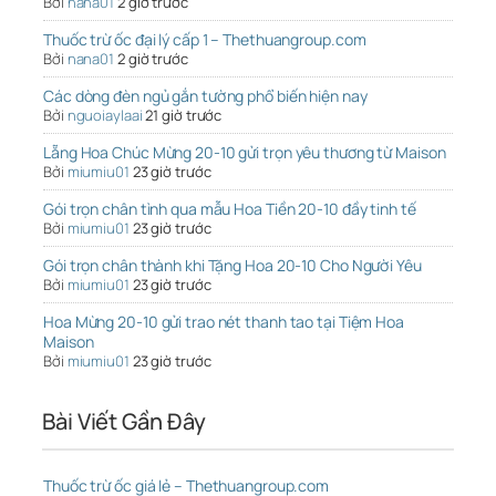
Bởi
nana01
2 giờ trước
Thuốc trừ ốc đại lý cấp 1 – Thethuangroup.com
Bởi
nana01
2 giờ trước
Các dòng đèn ngủ gắn tường phổ biến hiện nay
Bởi
nguoiaylaai
21 giờ trước
Lẵng Hoa Chúc Mừng 20-10 gửi trọn yêu thương từ Maison
Bởi
miumiu01
23 giờ trước
Gói trọn chân tình qua mẫu Hoa Tiền 20-10 đầy tinh tế
Bởi
miumiu01
23 giờ trước
Gói trọn chân thành khi Tặng Hoa 20-10 Cho Người Yêu
Bởi
miumiu01
23 giờ trước
Hoa Mừng 20-10 gửi trao nét thanh tao tại Tiệm Hoa
Maison
Bởi
miumiu01
23 giờ trước
Bài Viết Gần Đây
Thuốc trừ ốc giá lẻ – Thethuangroup.com