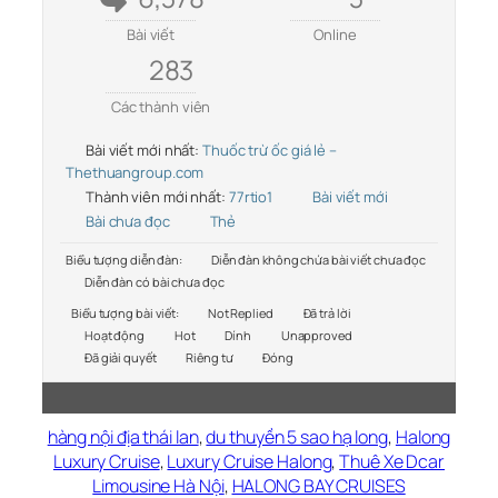
Bài viết
Online
283
Các thành viên
Bài viết mới nhất:
Thuốc trừ ốc giá lẻ –
Thethuangroup.com
Thành viên mới nhất:
77rtio1
Bài viết mới
Bài chưa đọc
Thẻ
Biểu tượng diễn đàn:
Diễn đàn không chứa bài viết chưa đọc
Diễn đàn có bài chưa đọc
Biểu tượng bài viết:
Not Replied
Đã trả lời
Hoạt động
Hot
Dính
Unapproved
Đã giải quyết
Riêng tư
Đóng
hàng nội địa thái lan
,
du thuyền 5 sao hạ long
,
Halong
Luxury Cruise
,
Luxury Cruise Halong
,
Thuê Xe Dcar
Limousine Hà Nội
,
HALONG BAY CRUISES