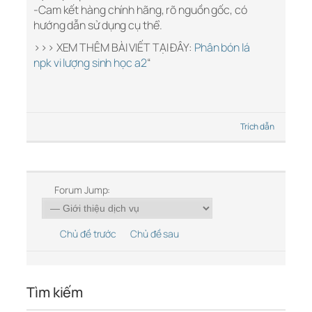
-Cam kết hàng chính hãng, rõ nguồn gốc, có
hướng dẫn sử dụng cụ thể.
>>> XEM THÊM BÀI VIẾT TẠI ĐÂY:
Phân bón lá
npk vi lượng sinh học a2
“
Trích dẫn
Forum Jump:
Chủ đề trước
Chủ đề sau
Tìm kiếm