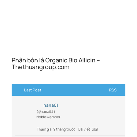
Phân bón lá Organic Bio Allicin –
Thethuangroup.com
Last Post
RSS
nana01
(@nana01)
Noble Member
Tham gia: 9 tháng trước
Bài viết: 669