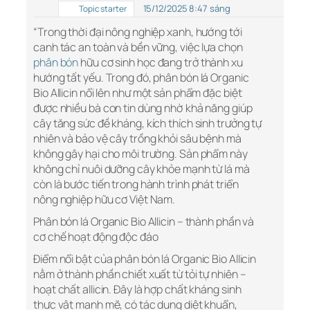
15/12/2025 8:47 sáng
Topic starter
“Trong thời đại nông nghiệp xanh, hướng tới
canh tác an toàn và bền vững, việc lựa chọn
phân bón
hữu cơ sinh học đang trở thành xu
hướng tất yếu. Trong đó, phân bón lá Organic
Bio Allicin nổi lên như một sản phẩm đặc biệt
được nhiều bà con tin dùng nhờ khả năng giúp
cây tăng sức đề kháng, kích thích sinh trưởng tự
nhiên và bảo vệ cây trồng khỏi sâu bệnh mà
không gây hại cho môi trường. Sản phẩm này
không chỉ nuôi dưỡng cây khỏe mạnh từ lá mà
còn là bước tiến trong hành trình phát triển
nông nghiệp hữu cơ Việt Nam.
Phân bón lá Organic Bio Allicin – thành phần và
cơ chế hoạt động độc đáo
Điểm nổi bật của phân bón lá Organic Bio Allicin
nằm ở thành phần chiết xuất từ tỏi tự nhiên –
hoạt chất allicin. Đây là hợp chất kháng sinh
thực vật mạnh mẽ, có tác dụng diệt khuẩn,