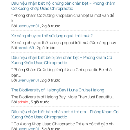
Dấu hiệu nhận biết hội chứng bàn chân bẹt – Phòng Khám
Cơ Xương Khớp Usac Chiropractic
" Phòng Khám Cơ Xương Khớp Bàn chân bẹt là một vấn đề
k…
Bởi
uyenuyen01
,
2 giờ trước
Xe nâng phuy có thể sử dụng ngoài trời mưa?
Xe nâng phuy có thể sử dụng ngoài trời mưa?Xe nâng phuy…
Bởi
hanatc89
,
2 giờ trước
Dấu hiệu nhận biết bé bị bàn chân bẹt – Phòng Khám Cơ
Xương Khớp Usac Chiropractic
" Phòng Khám Cơ Xương Khớp Usac Chiropractic Bé nhà
bạn…
Bởi
uyenuyen01
,
2 giờ trước
The Biodiversity of Halong Bay | Luna Cruise Halong
The Biodiversity of Halong Bay: More Than Just Beautifu…
Bởi
admin
,
3 giờ trước
Dấu hiệu nhận biết bàn chân bẹt ở trẻ em – Phòng Khám Cơ
Xương Khớp Usac Chiropractic
" Cơ Xương Khớp Usac Chiropractic Trẻ em có thể gặp nhi…
Bởi
uyenuyen01
,
3 giờ trước