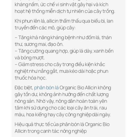
kháng nấm, ức chế vi sinh vật gây hại và kích
hoạt hệ thống miễn dịch tự nhiên của cây trồng.
Khi phun lên lá, allicin thẩm thấu qua biểu bì, lan
truyền đến các mô, giúp cây:
– Tăng khả năng kháng bệnh như đốm lá, thán
thư, sương mai, đạo ôn.
– Tăng cường quang hợp, giúp lá dày, xanh bền
và bóng mượt.
– Giảm stress cho cây trong điều kiện khắc
nghiệt như nắng gắt, mưa kéo dài hoặc phun
thuốc hóa học.
Đặc biệt,
phân bón lá
Organic Bio Allicin không
gây tồn dư, không ảnh hưởng đến chất lượng
nông sản. Nhờ vậy, nông dân hoàn toàn yên
tâm khi sử dụng cho các loại cây ăn trái, rau
màu, hoa kiểng hay cây công nghiệp dài ngày.
Hiệu quả thực tế của phân bón lá Organic Bio
Allicin trong canh tác nông nghiệp