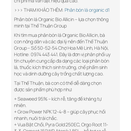
chi phí mà vẫn đạt hiệu quả cao.
>>> THAM KHẢO THÊM:
Phân bón lá organic d1
Phân bón lá Organic Bio Allicin – lựa chọn thông
minh tại Thể Thuận Group
Khi tìm mua phân bón lá Organic Bio Allicin, bà
con nông dân và các đại lý nên đến Thể Thuận
Group – Số 50-52-54 Chợ Hoa Mê Linh, Hà Nội,
Hotline: 0974 443 441. Đây là đơn vị phân phối uy
tín chuyên cung cấp đa dạng các loại phân bón
lá, thuốc kích thích sinh trưởng, chế phẩm sinh
học và dinh dưỡng cây trồng chất lượng cao.
Tại Thể Thuận, bà con có thể dễ dàng chọn
được sản phẩm phù hợp như:
+ Seaweed 95% – kích rễ, tăng đề kháng tự
nhiên.
+ Grow Power NPK 12-4-8 – giúp cây phục hồi
nhanh, nuôi trái chắc.
+ Vua Bật Chồi, Pyra Gold 250EC, Orgo Root 11-