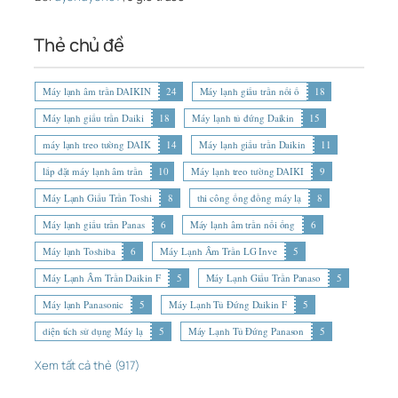
Thẻ chủ đề
Máy lạnh âm trần DAIKIN
24
Máy lạnh giấu trần nối ố
18
Máy lạnh giấu trần Daiki
18
Máy lạnh tủ đứng Daikin
15
máy lạnh treo tường DAIK
14
Máy lạnh giấu trần Daikin
11
lắp đặt máy lạnh âm trần
10
Máy lạnh treo tường DAIKI
9
Máy Lạnh Giấu Trần Toshi
8
thi công ống đồng máy lạ
8
Máy lạnh giấu trần Panas
6
Máy lạnh âm trần nối ống
6
Máy lạnh Toshiba
6
Máy Lạnh Âm Trần LG Inve
5
Máy Lạnh Âm Trần Daikin F
5
Máy Lạnh Giấu Trần Panaso
5
Máy lạnh Panasonic
5
Máy Lạnh Tủ Đứng Daikin F
5
diện tích sử dụng Máy lạ
5
Máy Lạnh Tủ Đứng Panason
5
Xem tất cả thẻ (917)