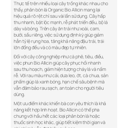
Thực tế trên nhiều loại cây trồng khác nhau cho
thấy, phân bón lá Organic Bio Allicin mang lại
hiệu quả rõ rệt chỉ sau vài lần sử dụng. Cây hấp
thu nhanh, bật lộc mạnh, rễ phát triển đều, bộ lá
dày và bóng. Trên cây ăn trái như xoài, cam,
bưởi, sầu riêng, việc sử dụng định kỳ giúp giảm
hẳn tỷ lệ rụng hoa, tăng khả năng đậu trái, trái
lớn đồng đều và có màu đẹp tự nhiên.
Đối với cây công nghiệp như cà phê, tiêu, điều,
việc phun Bio Allicin giúp cây phục hồi nhanh
sau thu hoạch, giảm hiện tượng cháy lá và nấm
rễ. Với rau màu như cải, dưa leo, ớt, cà chua, sản
phẩm giúp lá xanh bóng, hạn chế sâu bệnh mà
vẫn đảm bảo rau sạch, an toàn cho người tiêu
dùng.
Một ưu điểm khác khiến bà con yêu thích là khả
năng kết hợp linh hoạt. Bio Allicin có thể pha
chung với hầu hết các loại phân bón lá hoặc
thuốc sinh học khác, giúp tiết kiệm thời gian và