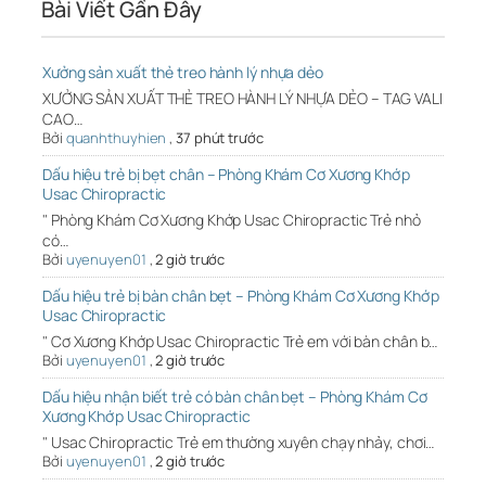
Bài Viết Gần Đây
Xưởng sản xuất thẻ treo hành lý nhựa dẻo
XƯỞNG SẢN XUẤT THẺ TREO HÀNH LÝ NHỰA DẺO – TAG VALI
CAO…
Bởi
quanhthuyhien
,
37 phút trước
Dấu hiệu trẻ bị bẹt chân – Phòng Khám Cơ Xương Khớp
Usac Chiropractic
" Phòng Khám Cơ Xương Khớp Usac Chiropractic Trẻ nhỏ
có…
Bởi
uyenuyen01
,
2 giờ trước
Dấu hiệu trẻ bị bàn chân bẹt – Phòng Khám Cơ Xương Khớp
Usac Chiropractic
" Cơ Xương Khớp Usac Chiropractic Trẻ em với bàn chân b…
Bởi
uyenuyen01
,
2 giờ trước
Dấu hiệu nhận biết trẻ có bàn chân bẹt – Phòng Khám Cơ
Xương Khớp Usac Chiropractic
" Usac Chiropractic Trẻ em thường xuyên chạy nhảy, chơi…
Bởi
uyenuyen01
,
2 giờ trước