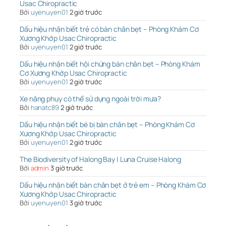
Usac Chiropractic
Bởi
uyenuyen01
2 giờ trước
Dấu hiệu nhận biết trẻ có bàn chân bẹt – Phòng Khám Cơ
Xương Khớp Usac Chiropractic
Bởi
uyenuyen01
2 giờ trước
Dấu hiệu nhận biết hội chứng bàn chân bẹt – Phòng Khám
Cơ Xương Khớp Usac Chiropractic
Bởi
uyenuyen01
2 giờ trước
Xe nâng phuy có thể sử dụng ngoài trời mưa?
Bởi
hanatc89
2 giờ trước
Dấu hiệu nhận biết bé bị bàn chân bẹt – Phòng Khám Cơ
Xương Khớp Usac Chiropractic
Bởi
uyenuyen01
2 giờ trước
The Biodiversity of Halong Bay | Luna Cruise Halong
Bởi
admin
3 giờ trước
Dấu hiệu nhận biết bàn chân bẹt ở trẻ em – Phòng Khám Cơ
Xương Khớp Usac Chiropractic
Bởi
uyenuyen01
3 giờ trước