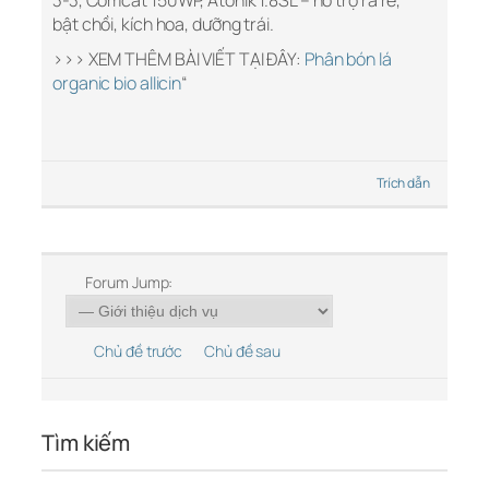
3-3, Comcat 150WP, Atonik 1.8SL – hỗ trợ ra rễ,
bật chồi, kích hoa, dưỡng trái.
>>> XEM THÊM BÀI VIẾT TẠI ĐÂY:
Phân bón lá
organic bio allicin
“
Trích dẫn
Forum Jump:
Chủ đề trước
Chủ đề sau
Tìm kiếm