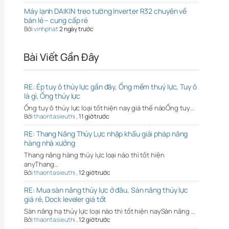
Máy lạnh DAIKIN treo tường Inverter R32 chuyên về
bán lẻ – cung cấp rẻ
Bởi
vinhphat
2 ngày trước
Bài Viết Gần Đây
RE: Ép tuy ô thủy lực gần đây, Ống mềm thuỷ lực, Tuy ô
là gì, Ống thủy lực
Ống tuy ô thủy lực loại tốt hiện nay giá thế nàoỐng tuy…
Bởi
thaontasieuthi
,
11 giờ trước
RE: Thang Nâng Thủy Lực nhập khẩu giải pháp nâng
hàng nhà xưởng
Thang nâng hàng thủy lực loại nào thì tốt hiện
anyThang…
Bởi
thaontasieuthi
,
12 giờ trước
RE: Mua sàn nâng thủy lực ở đâu, Sàn nâng thủy lực
giá rẻ, Dock leveler giá tốt
Sàn nâng hạ thủy lực loại nào thì tốt hiện naySàn nâng …
Bởi
thaontasieuthi
,
12 giờ trước