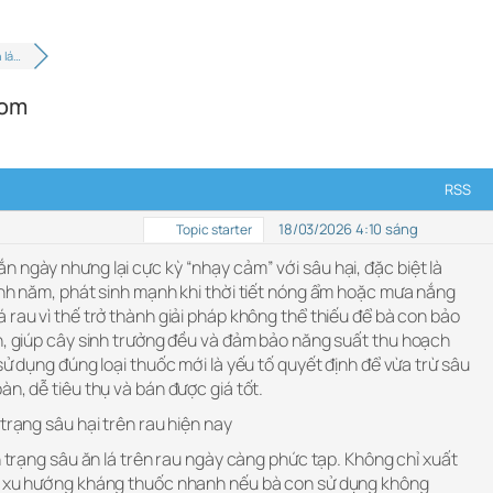
 lá…
com
RSS
18/03/2026 4:10 sáng
Topic starter
 ngày nhưng lại cực kỳ “nhạy cảm” với sâu hại, đặc biệt là
anh năm, phát sinh mạnh khi thời tiết nóng ẩm hoặc mưa nắng
á rau vì thế trở thành giải pháp không thể thiếu để bà con bảo
nh, giúp cây sinh trưởng đều và đảm bảo năng suất thu hoạch
sử dụng đúng loại thuốc mới là yếu tố quyết định để vừa trừ sâu
àn, dễ tiêu thụ và bán được giá tốt.
trạng sâu hại trên rau hiện nay
nh trạng sâu ăn lá trên rau ngày càng phức tạp. Không chỉ xuất
có xu hướng kháng thuốc nhanh nếu bà con sử dụng không