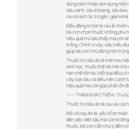
đúng cách hoặc lạm dụng một hoạ
sâu xanh, sâu khoang, sâu keo,
rau bị rách lá, trơ gân, giảm k
Điều đáng lo hơn là rau là nhóm
bà con chọn thuốc không phù h
hiệu quả trừ sâu thấp mà còn ản
trồng. Chính vì vậy, việc hiểu 
giúp bà con chủ động hơn trong
Thuốc trừ sâu ăn lá trên rau hi
sinh học, thuốc thế hệ mới cho 
hạn chế tồn dư. Mỗi loại đều có
cây, loại sâu và điều kiện canh 
hiệu quả mà còn góp phần ổn định
>>> THAM KHẢO THÊM:
Thuốc 
Thuốc trừ sâu ăn lá rau và các
Đối với rau ăn lá, yếu tố an to
đến việc diệt sâu mà còn lo lắng
thuốc, bà con cần chú ý đến cơ