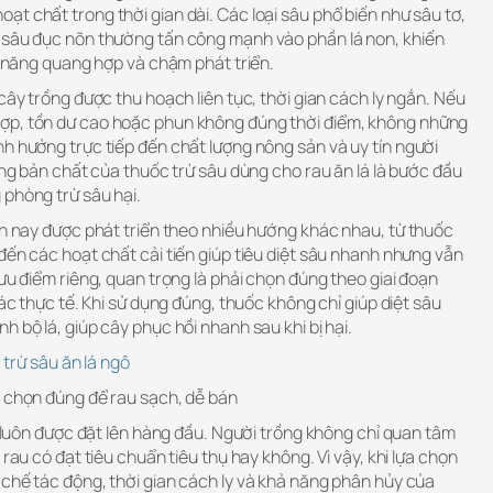
t chất trong thời gian dài. Các loại sâu phổ biến như sâu tơ,
 sâu đục nõn thường tấn công mạnh vào phần lá non, khiến
hả năng quang hợp và chậm phát triển.
 cây trồng được thu hoạch liên tục, thời gian cách ly ngắn. Nếu
ợp, tồn dư cao hoặc phun không đúng thời điểm, không những
h hưởng trực tiếp đến chất lượng nông sản và uy tín người
đúng bản chất của thuốc trừ sâu dùng cho rau ăn lá là bước đầu
 phòng trừ sâu hại.
ện nay được phát triển theo nhiều hướng khác nhau, từ thuốc
đến các hoạt chất cải tiến giúp tiêu diệt sâu nhanh nhưng vẫn
 ưu điểm riêng, quan trọng là phải chọn đúng theo giai đoạn
tác thực tế. Khi sử dụng đúng, thuốc không chỉ giúp diệt sâu
 bộ lá, giúp cây phục hồi nhanh sau khi bị hại.
trừ sâu ăn lá ngô
h chọn đúng để rau sạch, dễ bán
àn luôn được đặt lên hàng đầu. Người trồng không chỉ quan tâm
 rau có đạt tiêu chuẩn tiêu thụ hay không. Vì vậy, khi lựa chọn
 chế tác động, thời gian cách ly và khả năng phân hủy của