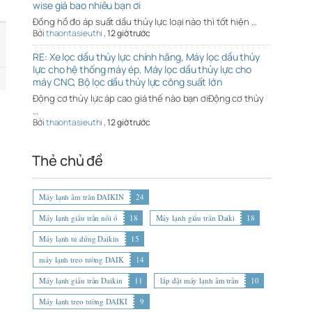
wise giá bao nhiêu bạn ơi
Đồng hồ đo áp suất dầu thủy lực loại nào thì tốt hiện …
Bởi
thaontasieuthi
,
12 giờ trước
RE: Xe lọc dầu thủy lực chính hãng, Máy lọc dầu thủy
lực cho hệ thống máy ép, Máy lọc dầu thủy lực cho
máy CNC, Bộ lọc dầu thủy lực công suất lớn
Động cơ thủy lực áp cao giá thế nào bạn ơiĐộng cơ thủy
…
Bởi
thaontasieuthi
,
12 giờ trước
Thẻ chủ đề
Máy lạnh âm trần DAIKIN
24
Máy lạnh giấu trần nối ố
18
Máy lạnh giấu trần Daiki
18
Máy lạnh tủ đứng Daikin
15
máy lạnh treo tường DAIK
14
Máy lạnh giấu trần Daikin
11
lắp đặt máy lạnh âm trần
10
Máy lạnh treo tường DAIKI
9