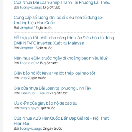
Cửa Nhựa Đài Loan Ghép Thanh Tại Phường Lái Thiêu
Bởi
Tuongvicuago
13 giờ trước
Cung cấp số lượng lớn, bỏ sỉ Điều hòa tủ đứng LG
thương hiệu Hàn Quốc
Bởi
vinhphat
13 giờ trước
Hỗ trợ giá tốt nhất cho công trình lắp Điều hòa tủ đứng
DAIKIN FVFC Inverter, Xuất xứ Malaysia
Bởi
vinhphat
15 giờ trước
Nên mua eSIM trước ngày đi khoảng bao nhiêu lâu?
Bởi
ThegioieSIM
15 giờ trước
Giày bảo hộ lót Kevlar và lót thép loại nào tốt
Bởi
Lasa
20 giờ trước
Giá cửa nhựa Đài Loan tại phường Linh Tây
Bởi
Cua Nhua – Cua Go
21 giờ trước
Ưu điểm của giày bảo hộ đế cao su
Bởi
thegioigay
21 giờ trước
Cửa Nhựa ABS Hàn Quốc Bền Đẹp Giá Rẻ – Nội Thất
Hiện Đại
Bởi
Tuongvicuago
2 ngày trước