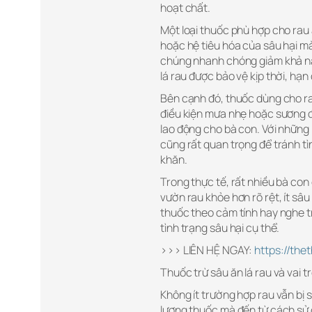
hoạt chất.
Một loại thuốc phù hợp cho rau 
hoặc hệ tiêu hóa của sâu hại mà 
chúng nhanh chóng giảm khả năn
lá rau được bảo vệ kịp thời, hạn 
Bên cạnh đó, thuốc dùng cho ra
điều kiện mưa nhẹ hoặc sương đê
lao động cho bà con. Với những r
cũng rất quan trọng để tránh t
khăn.
Trong thực tế, rất nhiều bà con
vườn rau khỏe hơn rõ rệt, ít sâu
thuốc theo cảm tính hay nghe t
tình trạng sâu hại cụ thể.
>>> LIÊN HỆ NGAY:
https://th
Thuốc trừ sâu ăn lá rau và vai t
Không ít trường hợp rau vẫn bị
lượng thuốc mà đến từ cách sử 