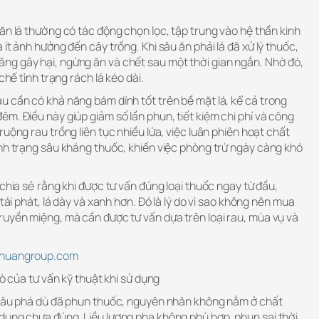
ăn lá thường có tác động chọn lọc, tập trung vào hệ thần kinh
ít ảnh hưởng đến cây trồng. Khi sâu ăn phải lá đã xử lý thuốc,
g gây hại, ngừng ăn và chết sau một thời gian ngắn. Nhờ đó,
chế tình trạng rách lá kéo dài.
u cần có khả năng bám dính tốt trên bề mặt lá, kể cả trong
m. Điều này giúp giảm số lần phun, tiết kiệm chi phí và công
uộng rau trồng liên tục nhiều lứa, việc luân phiên hoạt chất
ình trạng sâu kháng thuốc, khiến việc phòng trừ ngày càng khó
 chia sẻ rằng khi được tư vấn đúng loại thuốc ngay từ đầu,
 tái phát, lá dày và xanh hơn. Đó là lý do vì sao không nên mua
ruyền miệng, mà cần được tư vấn dựa trên loại rau, mùa vụ và
ethuangroup.com
rò của tư vấn kỹ thuật khi sử dụng
 sâu phá dù đã phun thuốc, nguyên nhân không nằm ở chất
dụng chưa đúng. Liều lượng pha không phù hợp, phun sai thời