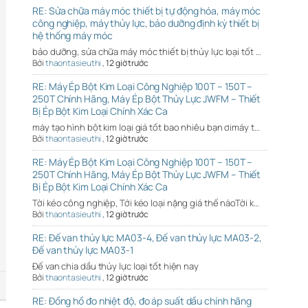
RE: Sửa chữa máy móc thiết bị tự động hóa, máy móc
công nghiệp, máy thủy lực, bảo dưỡng định kỳ thiết bị
hệ thống máy móc
bảo dưỡng, sửa chữa máy móc thiết bị thủy lực loại tốt …
Bởi
thaontasieuthi
,
12 giờ trước
RE: Máy Ép Bột Kim Loại Công Nghiệp 100T – 150T –
250T Chính Hãng, Máy Ép Bột Thủy Lực JWFM – Thiết
Bị Ép Bột Kim Loại Chính Xác Ca
máy tạo hình bột kim loại giá tốt bao nhiêu bạn ơimáy t…
Bởi
thaontasieuthi
,
12 giờ trước
RE: Máy Ép Bột Kim Loại Công Nghiệp 100T – 150T –
250T Chính Hãng, Máy Ép Bột Thủy Lực JWFM – Thiết
Bị Ép Bột Kim Loại Chính Xác Ca
Tời kéo công nghiệp, Tới kéo loại nặng giá thế nàoTời k…
Bởi
thaontasieuthi
,
12 giờ trước
RE: Đế van thủy lực MA03-4, Đế van thủy lực MA03-2,
Đế van thủy lực MA03-1
Đế van chia dầu thủy lực loại tốt hiện nay
Bởi
thaontasieuthi
,
12 giờ trước
RE: Đồng hồ đo nhiệt độ, đo áp suất dầu chính hãng