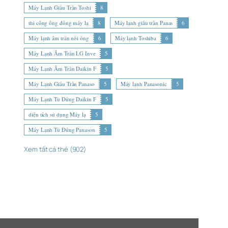
Máy Lạnh Giấu Trần Toshi
8
thi công ống đồng máy lạ
8
Máy lạnh giấu trần Panas
6
Máy lạnh âm trần nối ống
6
Máy lạnh Toshiba
6
Máy Lạnh Âm Trần LG Inve
5
Máy Lạnh Âm Trần Daikin F
5
Máy Lạnh Giấu Trần Panaso
5
Máy lạnh Panasonic
5
Máy Lạnh Tủ Đứng Daikin F
5
diện tích sử dụng Máy lạ
5
Máy Lạnh Tủ Đứng Panason
5
Xem tất cả thẻ (902)