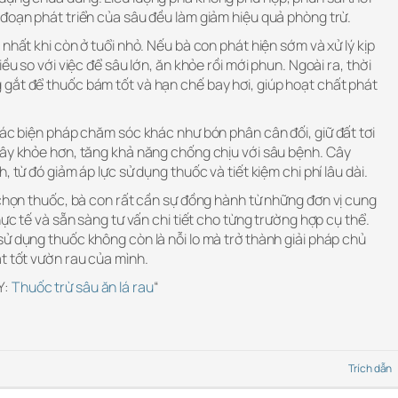
 đoạn phát triển của sâu đều làm giảm hiệu quả phòng trừ.
nhất khi còn ở tuổi nhỏ. Nếu bà con phát hiện sớm và xử lý kịp
iều so với việc để sâu lớn, ăn khỏe rồi mới phun. Ngoài ra, thời
gắt để thuốc bám tốt và hạn chế bay hơi, giúp hoạt chất phát
các biện pháp chăm sóc khác như bón phân cân đối, giữ đất tơi
cây khỏe hơn, tăng khả năng chống chịu với sâu bệnh. Cây
, từ đó giảm áp lực sử dụng thuốc và tiết kiệm chi phí lâu dài.
 chọn thuốc, bà con rất cần sự đồng hành từ những đơn vị cung
hực tế và sẵn sàng tư vấn chi tiết cho từng trường hợp cụ thể.
ử dụng thuốc không còn là nỗi lo mà trở thành giải pháp chủ
t tốt vườn rau của mình.
Y:
Thuốc trừ sâu ăn lá rau
“
Trích dẫn