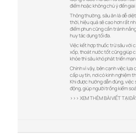
điểm hoặc không chú ý đến giai
Thông thường, sâu ăn lá dễ diệt 
thời, hiệu quả sẽ cao hơn rất nh
điểm phun cũng cần tránh nắng 
huy tác dụng tối đa.
Việc kết hợp thuốc trừ sâu với 
xốp, thoát nước tốt cũng giúp 
khỏe thì sâu khó phát triển mạnh
Chính vì vậy, bên cạnh việc lựa
cấp uy tín, nơi có kinh nghiệm t
Khi được hướng dẫn đúng, việc s
động, giúp người trồng kiểm soá
>>> XEM THÊM BÀI VIẾT TẠI ĐÂ