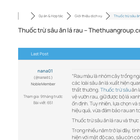
Dự án & Hợp tác
Giới thiệu dịch vụ
Thuốc trừ sâu ăn
Thuốc trừ sâu ăn lá rau – Thethuangroup.
Last Post
nana01
“Rau màu là nhóm cây trồng ngắn
(@nana01)
các loài sâu ăn lá xuất hiện qu
Noble Member
thất thường.
Thuốc trừ sâu
ăn l
vệ vườn rau, giữ được bộ lá xa
Tham gia: 9 tháng trước
Bài viết: 651
ổn định. Tuy nhiên, lựa chọn và 
hiệu quả, vừa đảm bảo rau an to
Thuốc trừ sâu ăn lá rau và thực 
Trong nhiều năm trở lại đây, tì
hiện với mật độ cao, sâu còn 