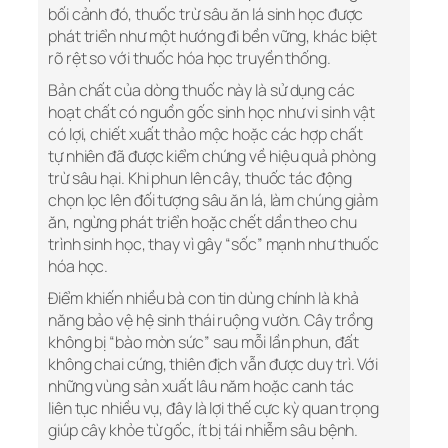
bối cảnh đó, thuốc trừ sâu ăn lá sinh học được
phát triển như một hướng đi bền vững, khác biệt
rõ rệt so với thuốc hóa học truyền thống.
Bản chất của dòng thuốc này là sử dụng các
hoạt chất có nguồn gốc sinh học như vi sinh vật
có lợi, chiết xuất thảo mộc hoặc các hợp chất
tự nhiên đã được kiểm chứng về hiệu quả phòng
trừ sâu hại. Khi phun lên cây, thuốc tác động
chọn lọc lên đối tượng sâu ăn lá, làm chúng giảm
ăn, ngừng phát triển hoặc chết dần theo chu
trình sinh học, thay vì gây “sốc” mạnh như thuốc
hóa học.
Điểm khiến nhiều bà con tin dùng chính là khả
năng bảo vệ hệ sinh thái ruộng vườn. Cây trồng
không bị “bào mòn sức” sau mỗi lần phun, đất
không chai cứng, thiên địch vẫn được duy trì. Với
những vùng sản xuất lâu năm hoặc canh tác
liên tục nhiều vụ, đây là lợi thế cực kỳ quan trọng
giúp cây khỏe từ gốc, ít bị tái nhiễm sâu bệnh.