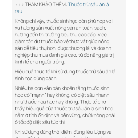
>>> THAM KHẢO THÊM:
Thuốc trừ sâu ăn lá
rau
Không chỉ vậy, thuốc sinh học còn phù hợp với
xu hướng sản xuất nông sản an toàn, sạch,
hướng đến thị trường tiêu thụ cao cấp. Việc
giảm tồn dư thuốc bảo vệ thực vật giúp nông
sản dễ tiêu thụ hơn, được thương lái và doanh
nghiệp thu mua đánh giá cao, từ đó nâng giá trị
kinh tế cho người trồng.
Hiệu quả thực tế khi sử dụng thuốc trừ sâu ăn lá
sinh học đúng cách
Nhiều bà con vẫn băn khoăn rằng thuốc sinh
học có “mạnh” hay không, có diệt sâu nhanh
như thuốc hóa học hay không. Thực tế cho
thấy, hiệu quả của thuốc trừ sâu ăn lá sinh học
nằm ở tính ổn định và bền vững, chứ không phải
ở tốc độ diệt sâu tức thì.
Khi sử dụng đúng thời điểm, đúng liều lượng và