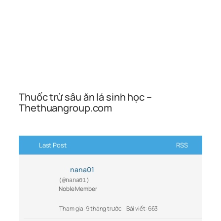
Thuốc trừ sâu ăn lá sinh học –
Thethuangroup.com
Last Post
RSS
nana01
(@nana01)
Noble Member
Tham gia: 9 tháng trước
Bài viết: 663