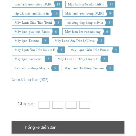
máy lạnh treo tường DAIK
14
Máy lạnh giấu trần Daikin
11
lắp đặt máy lạnh âm trần
10
Máy lạnh treo tường DAIKI
9
Máy Lạnh Giấu Trần Toshi
8
thi công ống đồng máy lạ
8
Máy lạnh giấu trần Panas
6
Máy lạnh âm trần nối ống
6
Máy lạnh Toshiba
6
Máy Lạnh Âm Trần LG Inve
5
Máy Lạnh Âm Trần Daikin F
5
Máy Lạnh Giấu Trần Panaso
5
Máy lạnh Panasonic
5
Máy Lạnh Tủ Đứng Daikin F
5
diện tích sử dụng Máy lạ
5
Máy Lạnh Tủ Đứng Panason
5
Xem tất cả thẻ (907)
Chia sẻ:
Thống kê diễn đàn