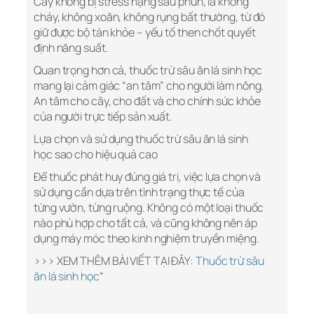
Cây không bị stress nặng sau phun, lá không
cháy, không xoăn, không rụng bất thường, từ đó
giữ được bộ tán khỏe – yếu tố then chốt quyết
định năng suất.
Quan trọng hơn cả, thuốc trừ sâu ăn lá sinh học
mang lại cảm giác “an tâm” cho người làm nông.
An tâm cho cây, cho đất và cho chính sức khỏe
của người trực tiếp sản xuất.
Lựa chọn và sử dụng thuốc trừ sâu ăn lá sinh
học sao cho hiệu quả cao
Để thuốc phát huy đúng giá trị, việc lựa chọn và
sử dụng cần dựa trên tình trạng thực tế của
từng vườn, từng ruộng. Không có một loại thuốc
nào phù hợp cho tất cả, và cũng không nên áp
dụng máy móc theo kinh nghiệm truyền miệng.
>>> XEM THÊM BÀI VIẾT TẠI ĐÂY:
Thuốc trừ sâu
ăn lá sinh học
“