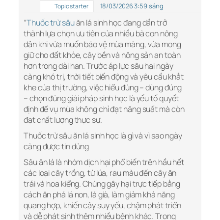
18/03/2026 3:59 sáng
Topic starter
“
Thuốc trừ sâu
ăn lá sinh học đang dần trở
thành lựa chọn ưu tiên của nhiều bà con nông
dân khi vừa muốn bảo vệ mùa màng, vừa mong
giữ cho đất khỏe, cây bền và nông sản an toàn
hơn trong dài hạn. Trước áp lực sâu hại ngày
càng khó trị, thời tiết biến động và yêu cầu khắt
khe của thị trường, việc hiểu đúng – dùng đúng
– chọn đúng giải pháp sinh học là yếu tố quyết
định để vụ mùa không chỉ đạt năng suất mà còn
đạt chất lượng thực sự.
Thuốc trừ sâu ăn lá sinh học là gì và vì sao ngày
càng được tin dùng
Sâu ăn lá là nhóm dịch hại phổ biến trên hầu hết
các loại cây trồng, từ lúa, rau màu đến cây ăn
trái và hoa kiểng. Chúng gây hại trực tiếp bằng
cách ăn phá lá non, lá già, làm giảm khả năng
quang hợp, khiến cây suy yếu, chậm phát triển
và dễ phát sinh thêm nhiều bệnh khác. Trong