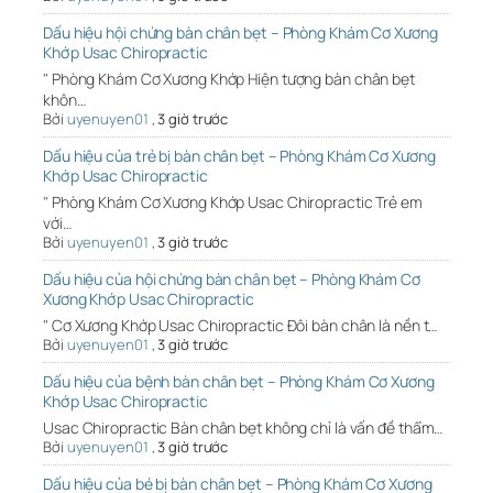
Dấu hiệu hội chứng bàn chân bẹt – Phòng Khám Cơ Xương
Khớp Usac Chiropractic
" Phòng Khám Cơ Xương Khớp Hiện tượng bàn chân bẹt
khôn…
Bởi
uyenuyen01
,
3 giờ trước
Dấu hiệu của trẻ bị bàn chân bẹt – Phòng Khám Cơ Xương
Khớp Usac Chiropractic
" Phòng Khám Cơ Xương Khớp Usac Chiropractic Trẻ em
với…
Bởi
uyenuyen01
,
3 giờ trước
Dấu hiệu của hội chứng bàn chân bẹt – Phòng Khám Cơ
Xương Khớp Usac Chiropractic
" Cơ Xương Khớp Usac Chiropractic Đôi bàn chân là nền t…
Bởi
uyenuyen01
,
3 giờ trước
Dấu hiệu của bệnh bàn chân bẹt – Phòng Khám Cơ Xương
Khớp Usac Chiropractic
Usac Chiropractic Bàn chân bẹt không chỉ là vấn đề thẩm…
Bởi
uyenuyen01
,
3 giờ trước
Dấu hiệu của bé bị bàn chân bẹt – Phòng Khám Cơ Xương