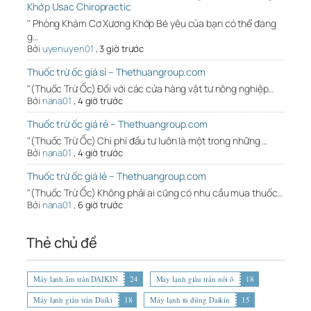
Khớp Usac Chiropractic
" Phòng Khám Cơ Xương Khớp Bé yêu của bạn có thể đang
g…
Bởi
uyenuyen01
,
3 giờ trước
Thuốc trừ ốc giá sỉ – Thethuangroup.com
"(Thuốc Trừ Ốc) Đối với các cửa hàng vật tư nông nghiệp…
Bởi
nana01
,
4 giờ trước
Thuốc trừ ốc giá rẻ – Thethuangroup.com
"(Thuốc Trừ Ốc) Chi phí đầu tư luôn là một trong những …
Bởi
nana01
,
4 giờ trước
Thuốc trừ ốc giá lẻ – Thethuangroup.com
"(Thuốc Trừ Ốc) Không phải ai cũng có nhu cầu mua thuốc…
Bởi
nana01
,
6 giờ trước
Thẻ chủ đề
Máy lạnh âm trần DAIKIN
24
Máy lạnh giấu trần nối ố
18
Máy lạnh giấu trần Daiki
18
Máy lạnh tủ đứng Daikin
15