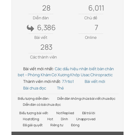
28
6,011
Diễn đàn
Chủ đề
6,386
7
Bài viết
Online
283
Các thành viên
Bài viết mới nhất:
Các dấu hiệu nhận biết bàn chân
bẹt – Phòng Khám Cơ Xương Khớp Usac Chiropractic
Thành viên mới nhất:
77rtio1
Bài viết mới
Bài chưa đọc
Thẻ
Biểu tượng diễn đàn:
Diễn đàn không chứa bài viết chưa đọc
Diễn đàn có bài chưa đọc
Biểu tượng bài viết:
Not Replied
Đã trả lời
Hoạt động
Hot
Dính
Unapproved
Đã giải quyết
Riêng tư
Đóng